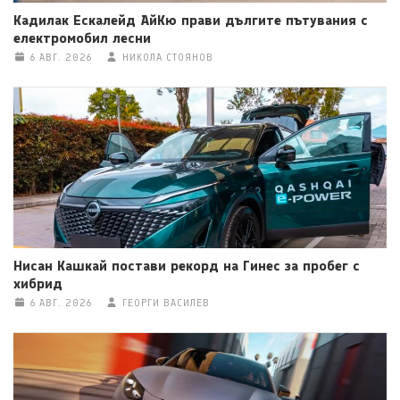
Кадилак Ескалейд АйКю прави дългите пътувания с
електромобил лесни
6 АВГ. 2026
НИКОЛА СТОЯНОВ
Нисан Кашкай постави рекорд на Гинес за пробег с
хибрид
6 АВГ. 2026
ГЕОРГИ ВАСИЛЕВ