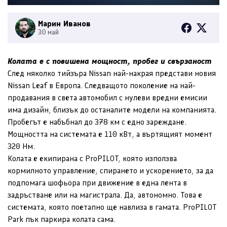
Марин Иванов
30 май
Колата е с повишена мощност, пробег и свързаност
След няколко тийзъра Nissan най-накрая представи новия
Nissan Leaf в Европа. Следващото поколение на най-
продавания в света автомобил с нулеви вредни емисии
има дизайн, близък до останалите модели на компанията.
Пробегът е набъбнал до 378 км с едно зареждане.
Мощността на системата е 110 кВт, а въртящият момент
320 Нм.
Колата е екипирана с ProPILOT, която използва
кормилното управление, спирането и ускорението, за да
подпомага шофьора при движение в една лента в
задръстване или на магистрала. Да, автономно. Това е
системата, която поетапно ще навлиза в гамата. ProPILOT
Park пък паркира колата сама.