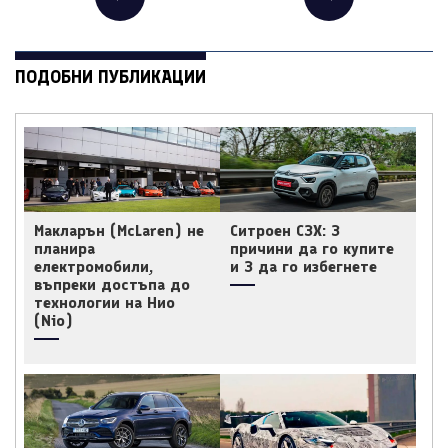
ПОДОБНИ ПУБЛИКАЦИИ
Макларън (McLaren) не
Ситроен C3X: 3
планира
причини да го купите
електромобили,
и 3 да го избегнете
въпреки достъпа до
технологии на Нио
(Nio)