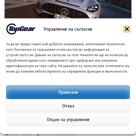
Управление на съгласие
Мерцедес-АМГ GT53 4-Door EV пристига с 536 к.с. и по-
ниска цена
За да ви предоставим най-доброто изживяване, използваме технологии
като бисквитки за съхранение и/или достъп до информация за
6 АВГ. 2026
ТЕОДОРА ИЛИЕВА
устройството ви. Даване на съгласие за тези технологии ще ни позволи да
обработваме данни като поведението при сърфиране или уникални
идентификатори на това сайта. Не даването на съгласие или оттеглянето му
може да повлияе неблагоприятно на определени функции и възможности.
Приемане
Отказ
Опции за управление
Поларис Рейнджър ХР 1000 Мъд Едишън за 2027
година
6 АВГ. 2026
ГЛОРИЯ ПЪРВАНОВА