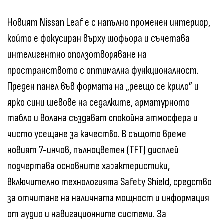
Новият Nissan Leaf е с напълно променен интериор,
който е фокусиран върху шофьора и съчетава
интелигентно оползотворяване на
пространството с оптимална функционалност.
Преден панел във формата на „реещо се крило” и
ярко сини шевове на седалките, арматурното
табло и волана създават спокойна атмосфера и
чисто усещане за качество. В същото време
новият 7-инчов, пълноцветен (TFT) дисплей
подчертава основните характеристики,
включително технологията Safety Shield, средство
за отчитане на наличната мощност и информация
от аудио и навигационните системи. За