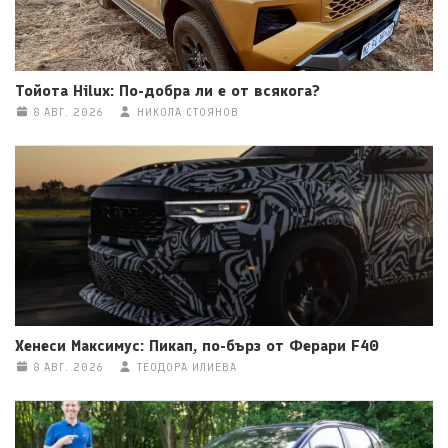
Тойота Hilux: По-добра ли е от всякога?
8 АВГ. 2026
НИКОЛА СТОЯНОВ
Хенеси Максимус: Пикап, по-бърз от Ферари F40
8 АВГ. 2026
ТЕОДОРА ИЛИЕВА