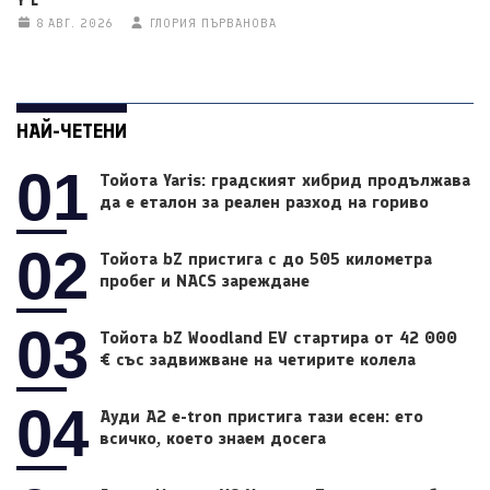
8 АВГ. 2026
ГЛОРИЯ ПЪРВАНОВА
НАЙ-ЧЕТЕНИ
01
Тойота Yaris: градският хибрид продължава
да е еталон за реален разход на гориво
02
Тойота bZ пристига с до 505 километра
пробег и NACS зареждане
03
Тойота bZ Woodland EV стартира от 42 000
€ със задвижване на четирите колела
04
Ауди A2 e-tron пристига тази есен: ето
всичко, което знаем досега