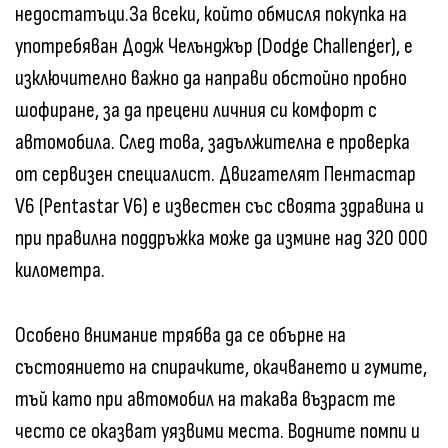
недостатъци.
За всеки, който обмисля покупка на
употребяван Додж Челънджър (Dodge Challenger), е
изключително важно да направи обстойно пробно
шофиране, за да прецени личния си комфорт с
автомобила. След това, задължителна е проверка
от сервизен специалист. Двигателят Пентастар
V6 (Pentastar V6) е известен със своята здравина и
при правилна поддръжка може да измине над 320 000
километра.
Особено внимание трябва да се обърне на
състоянието на спирачките, окачването и гумите,
тъй като при автомобил на такава възраст те
често се оказват уязвими места. Водните помпи и