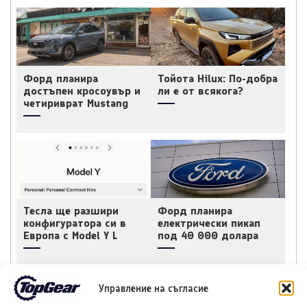
Форд планира
Тойота Hilux: По-добра
достъпен кросоувър и
ли е от всякога?
четириврат Mustang
Тесла ще разшири
Форд планира
конфигуратора си в
електрически пикап
Европа с Model Y L
под 40 000 долара
Управление на съгласие