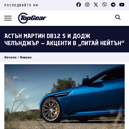
Skip
ПОСЛЕДВАЙТЕ НИ:
to
content
(Press
Enter)
АСТЪН МАРТИН DB12 S И ДОДЖ
ЧЕЛЪНДЖЪР – АКЦЕНТИ В „ПИТАЙ НЕЙТЪН“
Начало
/
Новини