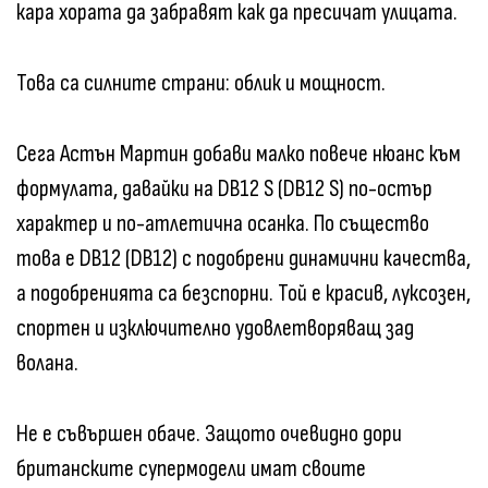
кара хората да забравят как да пресичат улицата.
Това са силните страни: облик и мощност.
Сега Астън Мартин добави малко повече нюанс към
формулата, давайки на DB12 S (DB12 S) по-остър
характер и по-атлетична осанка. По същество
това е DB12 (DB12) с подобрени динамични качества,
а подобренията са безспорни. Той е красив, луксозен,
спортен и изключително удовлетворяващ зад
волана.
Не е съвършен обаче. Защото очевидно дори
британските супермодели имат своите