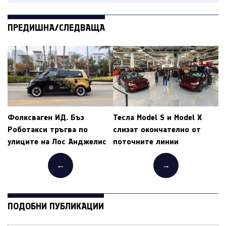
ПРЕДИШНА/СЛЕДВАЩА
Фолксваген ИД. Бъз
Тесла Model S и Model X
Роботакси тръгва по
слизат окончателно от
улиците на Лос Анджелис
поточните линии
←
→
ПОДОБНИ ПУБЛИКАЦИИ