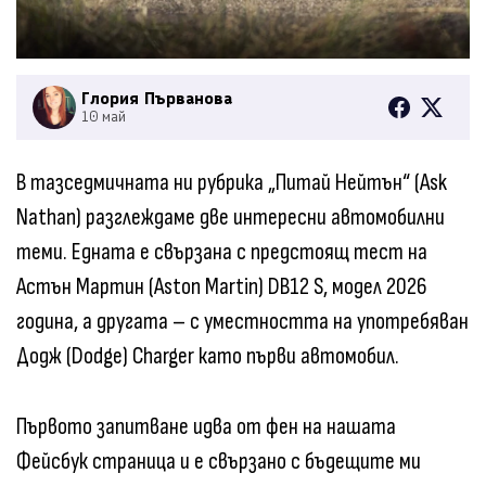
Глория Първанова
10 май
В тазседмичната ни рубрика „Питай Нейтън“ (Ask
Nathan) разглеждаме две интересни автомобилни
теми. Едната е свързана с предстоящ тест на
Астън Мартин (Aston Martin) DB12 S, модел 2026
година, а другата – с уместността на употребяван
Додж (Dodge) Charger като първи автомобил.
Първото запитване идва от фен на нашата
Фейсбук страница и е свързано с бъдещите ми