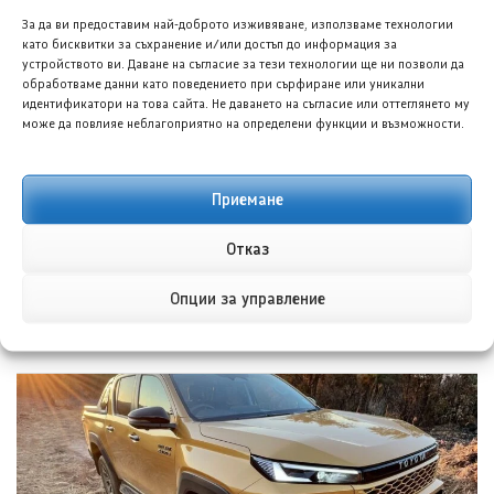
За да ви предоставим най-доброто изживяване, използваме технологии
НОВИ ПУБЛИКАЦИИ
като бисквитки за съхранение и/или достъп до информация за
устройството ви. Даване на съгласие за тези технологии ще ни позволи да
обработваме данни като поведението при сърфиране или уникални
идентификатори на това сайта. Не даването на съгласие или оттеглянето му
може да повлияе неблагоприятно на определени функции и възможности.
Приемане
Отказ
Форд планира достъпен кросоувър и четириврат
Опции за управление
Mustang
8 АВГ. 2026
ГЛОРИЯ ПЪРВАНОВА