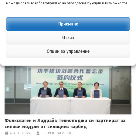
може да повлияе неблагоприятно на определени функции и възможности.
Приемане
Кавазаки KLE500 се впуска в приключение на ABR
Отказ
Festival
6 АВГ. 2026
ГЕОРГИ ВАСИЛЕВ
Опции за управление
Фолксваген и Лидрайв Текнолъджи си партнират за
силови модули от силициев карбид
6 АВГ. 2026
ГЕОРГИ ВАСИЛЕВ