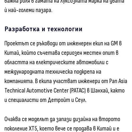
важна роля в гамата на луксозната марка на двата
ѝ най-големи пазара.
Разработка и технологии
Проектът се ръководи от инженерен екип на GM в
Китай, който съчетава сериозен местен опит в
областта на електрическите автомобили с
международната техническа подкрепа на
компанията. В екипа участват инженери от Pan Asia
Technical Automotive Center (PATAC) в Шанхай, както
и специалисти от Детройт и Сеул.
Очаква се моделът да запази дизайна на второто
поколение XT5, което вече се продава в Китай и е