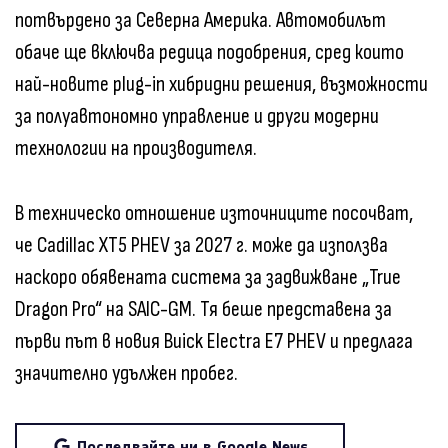
потвърдено за Северна Америка. Автомобилът
обаче ще включва редица подобрения, сред които
най-новите plug-in хибридни решения, възможности
за полуавтономно управление и други модерни
технологии на производителя.
В техническо отношение източниците посочват,
че Cadillac XT5 PHEV за 2027 г. може да използва
наскоро обявената система за задвижване „True
Dragon Pro“ на SAIC-GM. Тя беше представена за
първи път в новия Buick Electra E7 PHEV и предлага
значително удължен пробег.
Последвайте ни в Google News