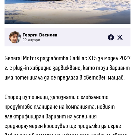
Георги Василев
22 януари
General Motors разработва Cadillac XT5 за модел 2027
г. с plug-in хибридно задвижване, като този вариант
има потенциала да се предлага в световен мащаб.
Според източници, запознати с глобалното
продуктово планиране на компанията, новият
електрифициран вариант на успешния
средноразмерен кросоувър ще продължи да играе