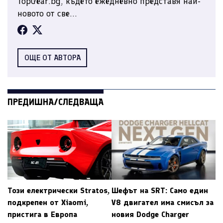
TopGear.bg, където ежедневно представя най-
новото от све...
ОЩЕ ОТ АВТОРА
ПРЕДИШНА/СЛЕДВАЩА
Този електрически Stratos,
Шефът на SRT: Само един
подкрепен от Xiaomi,
V8 двигател има смисъл за
пристига в Европа
новия Dodge Charger