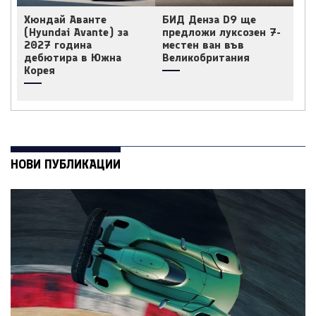
Хюндай Аванте
БИД Денза D9 ще
(Hyundai Avante) за
предложи луксозен 7-
2027 година
местен ван във
дебютира в Южна
Великобритания
Корея
НОВИ ПУБЛИКАЦИИ