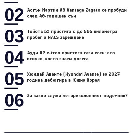
02
Астън Мартин V8 Vantage Zagato се пробуди
след 40-годишен сън
03
Тойота bZ пристига с до 505 километра
пробег и NACS зареждане
04
Ауди A2 e-tron пристига тази есен: ето
всичко, което знаем досега
05
Хюндай Аванте (Hyundai Avante) за 2027
година дебютира в Южна Корея
06
За какво служи четириколонният подемник?