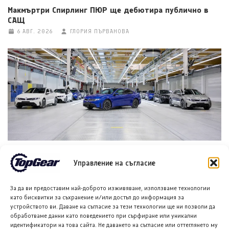
Макмъртри Спирлинг ПЮР ще дебютира публично в
САЩ
6 АВГ. 2026
ГЛОРИЯ ПЪРВАНОВА
БМВ i3 влиза в серийно производство, обещава
намаляване на разходите и голям пробег
Управление на съгласие
6 АВГ. 2026
НИКОЛА СТОЯНОВ
За да ви предоставим най-доброто изживяване, използваме технологии
като бисквитки за съхранение и/или достъп до информация за
устройството ви. Даване на съгласие за тези технологии ще ни позволи да
обработваме данни като поведението при сърфиране или уникални
идентификатори на това сайта. Не даването на съгласие или оттеглянето му