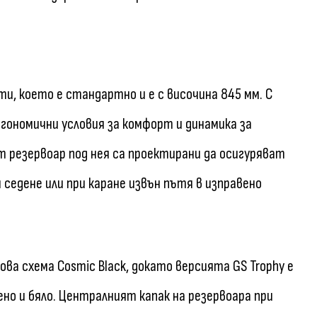
, което е стандартно и е с височина 845 мм. С
ергономични условия за комфорт и динамика за
 резервоар под нея са проектирани да осигуряват
 седене или при каране извън пътя в изправено
ова схема Cosmic Black, докато версията GS Trophy е
вено и бяло. Централният капак на резервоара при