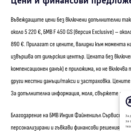
Цени и финансови предлож
Въвеждащите цени без включени допълнителни такси
около 5 220 €, БМВ F 450 GS (версия Exclusive) – окол
890 €. Прилагат се цените, валидни към момента 
извършва от дилърския център. Цената без включ
компенсационен данък) е приложима, но не включва
други местни данъци/такси и застраховка. Цените
За допълнителна информация, моля, свържете се с
Благодарение на БМВ Индия Файненшъл Сървисиз (BMW 
За 
за 
персонализирани и гъвкави финансови решения спор
тез