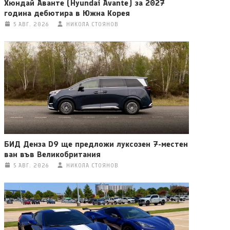
Хюндай Аванте (Hyundai Avante) за 2027
година дебютира в Южна Корея
5 АВГ. 2026
НИКОЛА СТОЯНОВ
БИД Денза D9 ще предложи луксозен 7-местен
ван във Великобритания
5 АВГ. 2026
НИКОЛА СТОЯНОВ