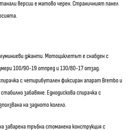
 останали версии е матово черен. Страничният панел
рсията.
и алуминиеви джанти. Мотоциклетът е снабден с
азмери 100/90-19 отпред и 130/80-17 отзад.
 спирачка с четирибутален фиксиран апарат Brembo и
 стабилно забавяне. Еднодискова спирачка с
ползвана на задното колело.
на заварена тръбна стоманена конструкция с