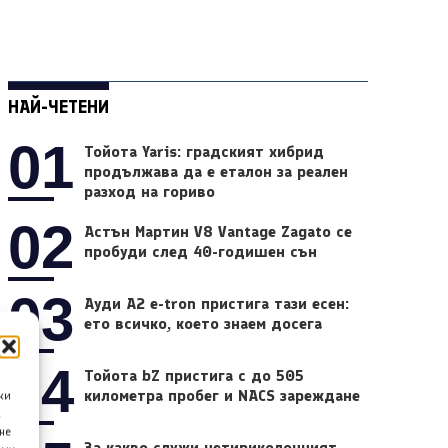
НАЙ-ЧЕТЕНИ
01
Тойота Yaris: градският хибрид
продължава да е еталон за реален
разход на гориво
02
Астън Мартин V8 Vantage Zagato се
пробуди след 40-годишен сън
03
Ауди A2 e-tron пристига тази есен:
ето всичко, което знаем досега
04
Тойота bZ пристига с до 505
километра пробег и NACS зареждане
ки
а
не
За какво служи четириколонният