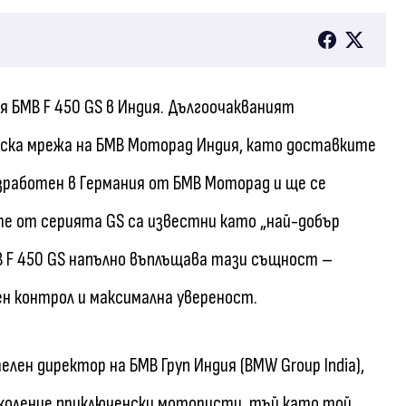
 БМВ F 450 GS в Индия. Дългоочакваният
рска мрежа на БМВ Моторад Индия, като доставките
азработен в Германия от БМВ Моторад и ще се
е от серията GS са известни като „най-добър
МВ F 450 GS напълно въплъщава тази същност –
ен контрол и максимална увереност.
елен директор на БМВ Груп Индия (BMW Group India),
 поколение приключенски мотористи, тъй като той