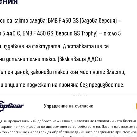
ения
 са както следва: БМВ F 450 GS (базова версия) –
о 5 440 €, БМВ F 450 GS (версия GS Trophy) – около 5
на издаване на фактурата. Доставката ще се
ени допълнителни такси (включваща ДДС и
 пътен данък, законови такси към местните власти,
 и опциите подлежат на промяна без предизвестие.
 местния оторизиран дилър на БМВ Моторад.
Управление на съгласие
India Financial Services), са разработени
да ви предоставим най-доброто изживяване, използваме технологии като бисквит
съхранение и/или достъп до информация за устройството ви. Даване на съгласие з
ед индивидуалните изисквания. Новият БМВ F 450 GS
и технологии ще ни позволи да обработваме данни като поведението при сърфира