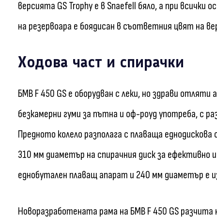
версията GS Trophy е в Snaefell бяло, а при всички
на резервоара е боядисан в съответния цвят на ве
Ходова част и спирачки
БМВ F 450 GS е оборудван с леки, но здрави отлят
безкамерни гуми за пътна и оф-роуд употреба, с р
Предното колело разполага с плаваща еднодискова
310 мм диаметър на спирачния диск за ефективно и
еднобутален плаващ апарат и 240 мм диаметър е из
Новоразработената рама на БМВ F 450 GS разчита 