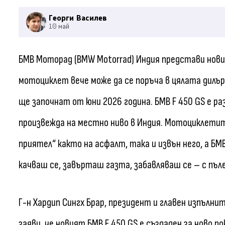
Георги Василев
10 май
БМВ Моторад (BMW Motorrad) Индия представи новия
мотоциклет вече може да се поръча в цялата дилъ
ще започнат от юни 2026 година. БМВ F 450 GS е р
произвежда на местно ниво в Индия. Мотоциклетит
приятел“ както на асфалт, така и извън него, а Б
качваш се, завърташ газта, забавляваш се – с пъл
Г-н Хардип Сингх Брар, президент и главен изпълнит
заяви, че новият БМВ F 450 GS е създаден за ново