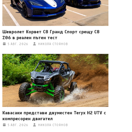
Шевролет Корвет C8 Гранд Спорт срещу C8
Z06 в реален пътен тест
5 АВГ. 2026
НИКОЛА СТОЯНОВ
Кавасаки представи двуместен Teryx H2 UTV с
компресорен двигател
5 АВГ. 2026
НИКОЛА СТОЯНОВ