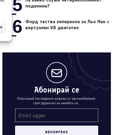
05
 му
подемник?
06
Форд тества хиперкола за Льо Ман с
ие
виртуален V8 двигател
Абонирай се
Получавай последните новини от автомобилния
свят деректно на имейла си.