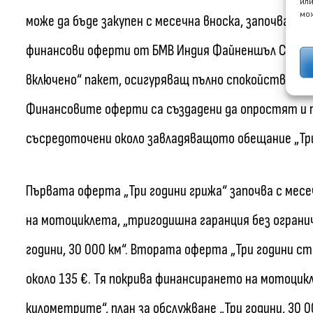
или
мож
може да бъде закупен с месечна вноска, започваща 
финансови оферти от БМВ Индия Файненшъл Сървиси
включено“ пакет, осигуряващ пълно спокойствие и
Финансовите оферти са създадени да опростят и п
съсредоточени около завладяващото обещание „Три
Първата оферта „Три години грижа“ започва с месе
на мотоциклета, „тригодишна гаранция без огранич
години, 30 000 км“. Втората оферта „Три години с
около 135 €. Тя покрива финансирането на мотоцик
километрите“, план за обслужване „Три години, 30 0