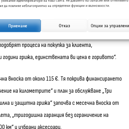
 уникални идентификатори на това сайта. Не даването на съгласие или оттеглянето
е да повлияе неблагоприятно на определени функции и възможности.
от едва около 110 €. Две специални интегрирани
з се грижат за всички аспекти с цялостен „всичко
Приемане
Отказ
Опции за управлен
 първокласно изживяване при притежание.
одобрят процеса на покупка за клиента,
 години грижа, единствената ви цена е горивото“.
чна вноска от около 115 €. Тя покрива финансирането
ение на километрите“ и план за обслужване „Три
тилна и защитна грижа“ започва с месечна вноска от
лета, „тригодишна гаранция без ограничение на
00 км“ и избрани аксесоари.