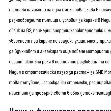
поставя началото на една смела нова глава в насле
разнообразните пътища и условия за каране в Инд
облик на GS, примерни спортни характеристики и мо
увереност при каране по градски улици, магистрали
да вдъхновят и ангажират още повече мотористи 
играят активна роля в постоянно развиващата се 
Индия е стратегически пазар за растеж за БМВ Мо
това пътуване, изграждайки стремежи, разширява
наистина да превърне света в своя детска площадк