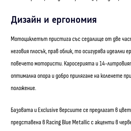
Дизайн и ергономия
Мотоциклетът пристига със седалище от две части
неговия плосък, прав облик, то осигурява идеални 
повечето мотористи. Каросерията и 14-литровият
оптимална опора и добро прилягане на коленете при
положение.
Базовата и Exclusive версиите се предлагат в цвет
представена в Racing Blue Metallic с акценти в чер