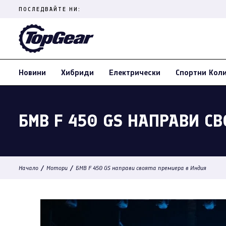
Skip
ПОСЛЕДВАЙТЕ НИ:
to
content
(Press
Enter)
Новини
Хибриди
Електрически
Спортни Кол
БМВ F 450 GS НАПРАВИ С
/
/
Начало
Мотори
БМВ F 450 GS направи своята премиера в Индия