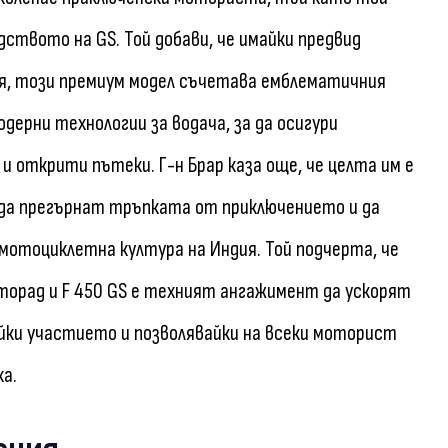
дството на GS. Той добави, че имайки предвид
ия, този премиум модел съчетава емблематичния
дерни технологии за водача, за да осигури
 и открити пътеки. Г-н Брар каза още, че целта им е
да прегърнат тръпката от приключението и да
мотоциклетна култура на Индия. Той подчерта, че
торад и F 450 GS е техният ангажимент да ускорят
йки участието и позволявайки на всеки моторист
а.