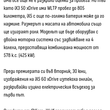
БМВ все още не е разкрило оценки за пробега. Но тъй
като iX3 50 xDrive има WLTP пробег до 805
километра, iX5 с още по-голяма батерия може да го
надмине. Размерът и масата на автомобила също
ще изиграят роля. Моделът ще бъде оборудван с
двойна моторна система със задвижване на 4
колела, предоставяща комбинирана мощност от
578 к.с. (425 kW).
Преди премиерата си във вторник, 30 юни,
изображения на iX5 60 xDrive изтекоха онлайн,
разкривайки изцяло електрическия всъдеход за
първи път.