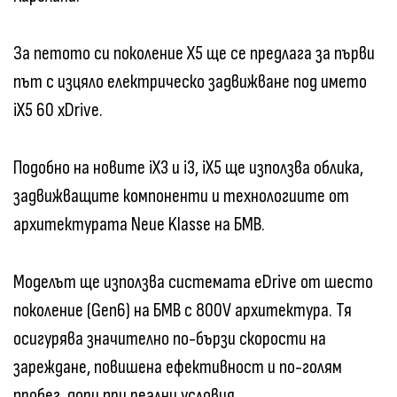
За петото си поколение X5 ще се предлага за първи
път с изцяло електрическо задвижване под името
iX5 60 xDrive.
Подобно на новите iX3 и i3, iX5 ще използва облика,
задвижващите компоненти и технологиите от
архитектурата Neue Klasse на БМВ.
Моделът ще използва системата eDrive от шесто
поколение (Gen6) на БМВ с 800V архитектура. Тя
осигурява значително по-бързи скорости на
зареждане, повишена ефективност и по-голям
пробег, дори при реални условия.