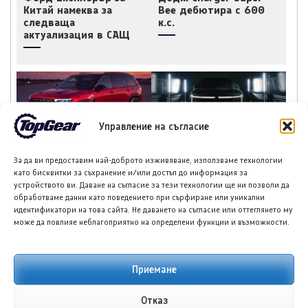
Китай намеква за
Bee дебютира с 600
следваща
к.с.
актуализация в САЩ
Управление на съгласие
Джип Grand Cherokee
Мицубиши готви
SRT Trackhawk се
семейство всъдеходи
За да ви предоставим най-доброто изживяване, използваме технологии
завръща с
Паджеро,
като бисквитки за съхранение и/или достъп до информация за
компресорен V-8
включително
устройството ви. Даване на съгласие за тези технологии ще ни позволи да
двигател
компактен Монтеро
обработваме данни като поведението при сърфиране или уникални
срещу Тойота RAV4
идентификатори на това сайта. Не даването на съгласие или оттеглянето му
може да повлияе неблагоприятно на определени функции и възможности.
Приемане
НОВИ ПУБЛИКАЦИИ
Отказ