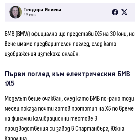
Теодора Илиева
29 юни
БМВ (BMW) официално ще представи iX5 на 30 юни, но
вече имаме предварителен поглед, след като
изображения изтекоха онлайн.
Първи поглед към електрическия БМВ
iX5
Моделът беше очакван, след като БМВ по-рано този
месец показа почти готов прототип на X5 по време
на финални калибрационни тестове в
производствения си завод в Спартанбърг, Южна
Каролина.