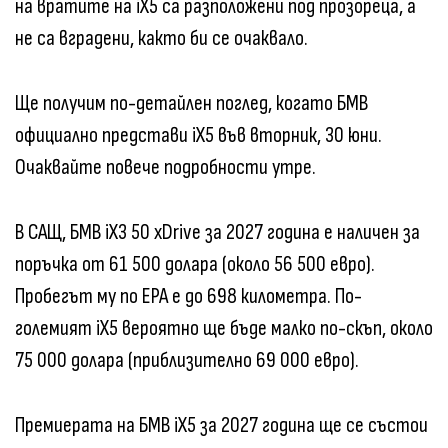
на вратите на iX5 са разположени под прозореца, а
не са вградени, както би се очаквало.
Ще получим по-детайлен поглед, когато БМВ
официално представи iX5 във вторник, 30 юни.
Очаквайте повече подробности утре.
В САЩ, БМВ iX3 50 xDrive за 2027 година е наличен за
поръчка от 61 500 долара (около 56 500 евро).
Пробегът му по EPA е до 698 километра. По-
големият iX5 вероятно ще бъде малко по-скъп, около
75 000 долара (приблизително 69 000 евро).
Премиерата на БМВ iX5 за 2027 година ще се състои