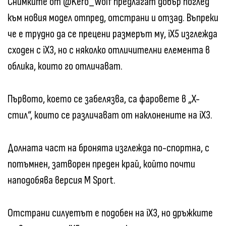
Снимките от @Kero_Wolf предлагат добър поглед
към новия модел отпред, отстрани и отзад. Въпреки
че е трудно да се прецени размерът му, iX5 изглежда
сходен с iX3, но с няколко отличителни елемента в
облика, които го отличават.
Първото, което се забелязва, са фаровете в „X-
стил“, които се различават от наклонените на iX3.
Долната част на бронята изглежда по-спортна, с
потъмнен, затворен преден край, който почти
наподобява версия M Sport.
Отстрани силуетът е подобен на iX3, но дръжките