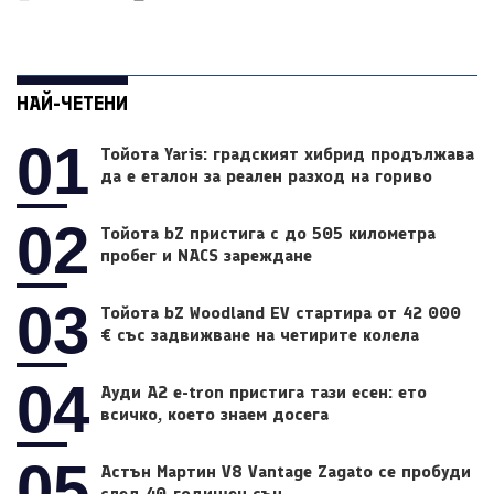
НАЙ-ЧЕТЕНИ
01
Тойота Yaris: градският хибрид продължава
да е еталон за реален разход на гориво
02
Тойота bZ пристига с до 505 километра
пробег и NACS зареждане
03
Тойота bZ Woodland EV стартира от 42 000
€ със задвижване на четирите колела
04
Ауди A2 e-tron пристига тази есен: ето
всичко, което знаем досега
05
Астън Мартин V8 Vantage Zagato се пробуди
след 40-годишен сън