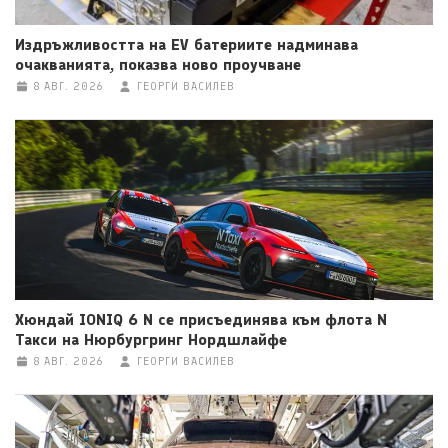
Издръжливостта на EV батериите надминава
очакванията, показва ново проучване
8 АВГ. 2026
ГЕОРГИ ВАСИЛЕВ
Хюндай IONIQ 6 N се присъединява към флота N
Такси на Нюрбургринг Нордшлайфе
8 АВГ. 2026
ГЕОРГИ ВАСИЛЕВ