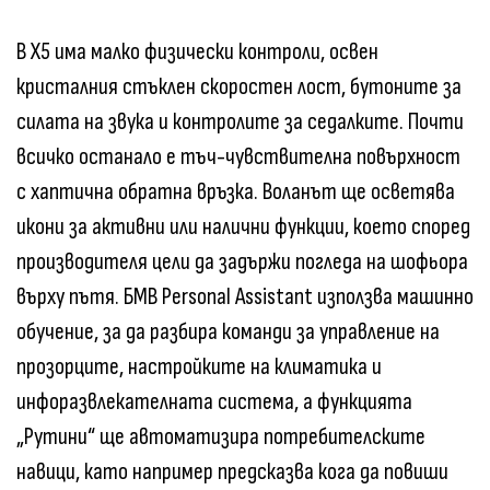
В X5 има малко физически контроли, освен
кристалния стъклен скоростен лост, бутоните за
силата на звука и контролите за седалките. Почти
всичко останало е тъч-чувствителна повърхност
с хаптична обратна връзка. Воланът ще осветява
икони за активни или налични функции, което според
производителя цели да задържи погледа на шофьора
върху пътя. БМВ Personal Assistant използва машинно
обучение, за да разбира команди за управление на
прозорците, настройките на климатика и
инфоразвлекателната система, а функцията
„Рутини“ ще автоматизира потребителските
навици, като например предсказва кога да повиши