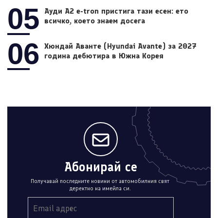
05
Ауди A2 e-tron пристига тази есен: ето
всичко, което знаем досега
06
Хюндай Аванте (Hyundai Avante) за 2027
година дебютира в Южна Корея
Абонирай се
Получавай последните новини от автомобилния свят
деректно на имейла си.