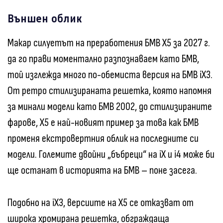
Външен облик
Макар силуетът на преработения БМВ X5 за 2027 г.
да го прави моментално разпознаваем като БМВ,
той изглежда много по-обемиста версия на БМВ iX3.
От ретро стилизираната решетка, която напомня
за минали модели като БМВ 2002, до стилизираните
фарове, X5 е най-новият пример за това как БМВ
променя екстровертния облик на последните си
модели. Големите двойни „бъбреци“ на iX и i4 може би
ще останат в историята на БМВ – поне засега.
Подобно на iX3, версиите на X5 се отказват от
широка хромирана решетка, обграждаща