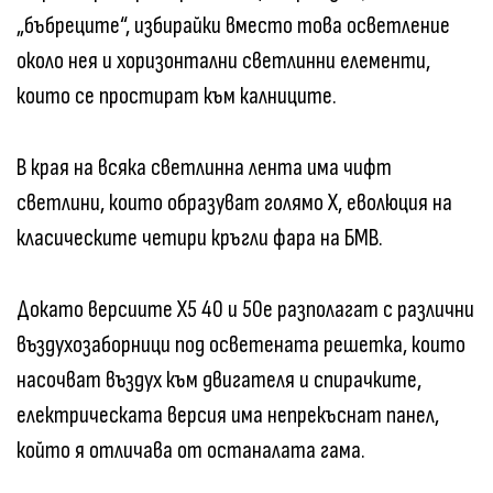
„бъбреците“, избирайки вместо това осветление
около нея и хоризонтални светлинни елементи,
които се простират към калниците.
В края на всяка светлинна лента има чифт
светлини, които образуват голямо X, еволюция на
класическите четири кръгли фара на БМВ.
Докато версиите X5 40 и 50e разполагат с различни
въздухозаборници под осветената решетка, които
насочват въздух към двигателя и спирачките,
електрическата версия има непрекъснат панел,
който я отличава от останалата гама.