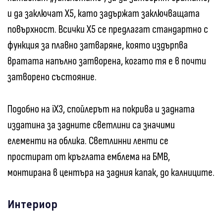
и да заключат X5, като задържат заключващата
повърхност. Всички X5 се предлагат стандартно с
функция за плавно затваряне, която издърпва
вратата напълно затворена, когато тя е в почти
затворено състояние.
Подобно на iX3, спойлерът на покрива и задната
издатина за задните светлини са значими
елементи на облика. Светлинни ленти се
простират от кръглата емблема на БМВ,
монтирана в центъра на задния капак, до калниците.
Интериор