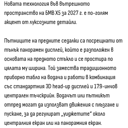
Новата технология във вътрешното
пространство на БМВ X5 за 2027 г. е по-голям
акцент от луксозните детайли.
Пътниците на предните седалки са посрещнати от
тънък панорамен дисплей, който е разположен в
основата на предното стъкло и се простира по
цялата му ширина. Той замества традиционното
приборно табло на водача и работи в комбинация
със стандартния 3D head-up дисплей и 17.9-инчов
централен тъчскрийн. Водачът или пътникът
отпред могат да използват движения с плъзгане и
пускане, за да регулират „уиджетите“ около
централния екран или на панорамния екран.