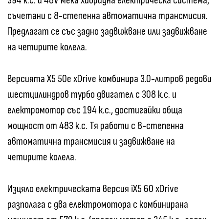
394 к.с. и 48V мека хибридна електрическа система,
съчетани с 8-степенна автоматична трансмисия.
Предлагат се със задно задвижване или задвижване
на четирите колела.
Версията X5 50e xDrive комбинира 3.0-литров редови
шестцилиндров турбо двигател с 308 к.с. и
електромотор със 194 к.с., достигайки обща
мощност от 483 к.с. Тя работи с 8-степенна
автоматична трансмисия и задвижване на
четирите колела.
Изцяло електрическата версия iX5 60 xDrive
разполага с два електромотора с комбинирана