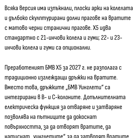
Всяка версия има изпъкнали, плоски арки на колелата
и дълбоко скулптурирани долни прагове на вратите
с матово черни странични прагове. X5 идва
стандартно с 21-инчови колела и гуми; 22- и 23-
инчови колела и гуми са опционални.
Преработеният БМВ X5 за 2027 г. не разполага с
традиционно изглеждащи дръжки на вратите.
Вместо това, дръжките „БМВ Уинглети“ са
интегрирани в B- и C-колоните. Допълнителната
електрическа функция за отваряне и затваряне
позволява на пътниците да докоснат
повърхността, за да отворят вратите, да
натиснат „уинглетите“, за да затворят вратите,