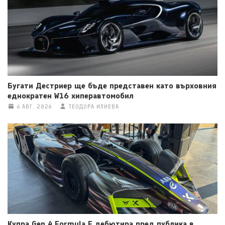
Бугати Дестриер ще бъде представен като върховния
еднократен W16 хиперавтомобил
6 АВГ. 2026
ТЕОДОРА ИЛИЕВА
Купра Gen 4 Formula E дебютира пред публика в