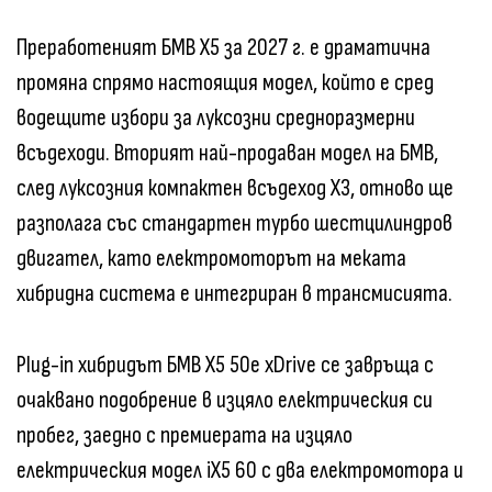
Преработеният БМВ X5 за 2027 г. е драматична
промяна спрямо настоящия модел, който е сред
водещите избори за луксозни средноразмерни
всъдеходи. Вторият най-продаван модел на БМВ,
след луксозния компактен всъдеход X3, отново ще
разполага със стандартен турбо шестцилиндров
двигател, като електромоторът на меката
хибридна система е интегриран в трансмисията.
Plug-in хибридът БМВ X5 50e xDrive се завръща с
очаквано подобрение в изцяло електрическия си
пробег, заедно с премиерата на изцяло
електрическия модел iX5 60 с два електромотора и