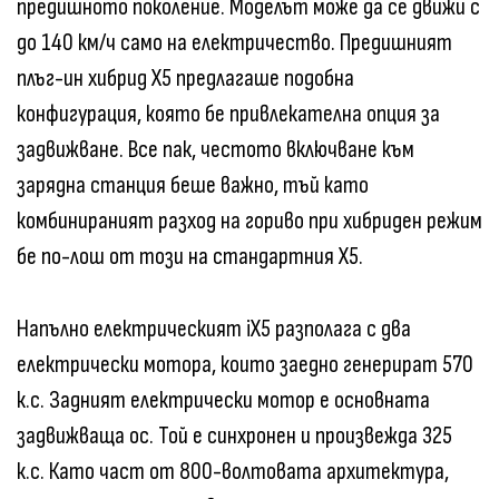
предишното поколение. Моделът може да се движи с
до 140 км/ч само на електричество. Предишният
плъг-ин хибрид X5 предлагаше подобна
конфигурация, която бе привлекателна опция за
задвижване. Все пак, честото включване към
зарядна станция беше важно, тъй като
комбинираният разход на гориво при хибриден режим
бе по-лош от този на стандартния X5.
Напълно електрическият iX5 разполага с два
електрически мотора, които заедно генерират 570
к.с. Задният електрически мотор е основната
задвижваща ос. Той е синхронен и произвежда 325
к.с. Като част от 800-волтовата архитектура,