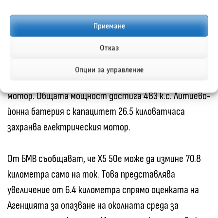
генератор в трансмисията. Това осигурява по-
плавна работа на старт/стоп функцията и по-
Приемане
бърза реакция при потегляне от място.
Отказ
Плъг-ин хибридът X5 50e xDrive комбинира 3.0-
Опции за управление
литровия турбо двигател със 194 к.с. електрически
мотор. Общата мощност достига 483 к.с. Литиево-
йонна батерия с капацитет 26.5 киловатчаса
захранва електрическия мотор.
От БМВ съобщават, че X5 50e може да измине 70.8
километра само на ток. Това представлява
увеличение от 6.4 километра спрямо оценката на
Агенцията за опазване на околната среда за