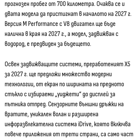
прогнозен пробег от 700 километра. Очаква се и
двата модела да пристигнат в началото на 2027 г.
Версия M Performance с V8 двигател ще бъде
налична в края на 2027 г., а модел, задвижван с
водород, е предвиден за бъдещето.
Освен задвижващите системи, преработеният X5
за 2027 г. ще предложи множество модерни
технологии, от екран по ширината на предното
стъкло с избираеми „уиджети“ до дисплей за
пътника отпред. Сензорните външни дръжки на
вратите, уникален волан и разширена
инфоразвлекателна система iDrive, която включва
повече приложения от трети страни, са само част