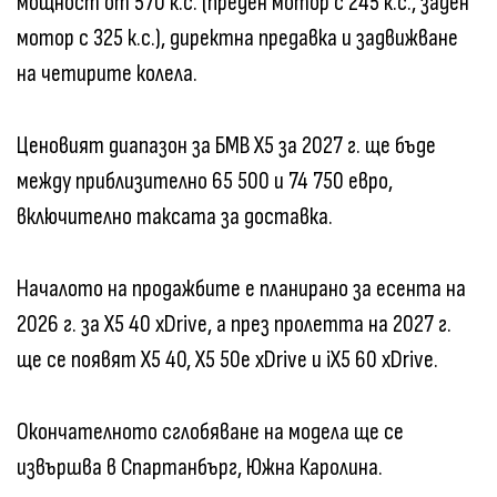
мощност от 570 к.с. (преден мотор с 245 к.с., заден
мотор с 325 к.с.), директна предавка и задвижване
на четирите колела.
Ценовият диапазон за БМВ X5 за 2027 г. ще бъде
между приблизително 65 500 и 74 750 евро,
включително таксата за доставка.
Началото на продажбите е планирано за есента на
2026 г. за X5 40 xDrive, а през пролетта на 2027 г.
ще се появят X5 40, X5 50e xDrive и iX5 60 xDrive.
Окончателното сглобяване на модела ще се
извършва в Спартанбърг, Южна Каролина.