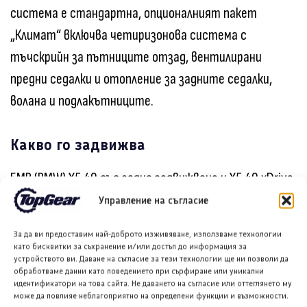
система е стандартна, опционалният пакет
„Климат“ включва четиризонова система с
тъчскрийн за пътниците отзад, вентилирани
предни седалки и отопление за задните седалки,
волана и подлакътниците.
Какво го задвижва
БМВ (BMW) X5 40 със задно задвижване и X5 40 xDrive
със задвижване на четирите колела използват 3.0-
Управление на съгласие
литров редови шестцилиндров турбо двигател с
За да ви предоставим най-доброто изживяване, използваме технологии
394 к.с., съчетан с осемстепенна автоматична
като бисквитки за съхранение и/или достъп до информация за
устройството ви. Даване на съгласие за тези технологии ще ни позволи да
предавателна кутия. 48-волтовата мека хибридна
обработваме данни като поведението при сърфиране или уникални
идентификатори на това сайта. Не даването на съгласие или оттеглянето му
система интегрира електрическия стартер-
може да повлияе неблагоприятно на определени функции и възможности.