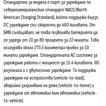
Стандартно за модела е порт за зареждане по
северноамериканския стандарт NACS (North
American Charging Standard), който поддържа бързо
DC зареждане със скорости до 460 киловата. От
БМВ съобщават, че това позволява батерията да
се зареди от 10 до 80 процента за 22 минути. Това
осигурява около 273.5 километра пробег за 10
минути зареждане. Стандартната AC система за
зареждане работи с мощност до 15.4 киловата. iX5
разполага и с двупосочно зареждане. То поддържа
зареждане на устройства (vehicle-to-load),
аварийно захранване на дома (vehicle-to-home) и
зареждане от автомобил към автомобил (vehicle-
to-vehicle).