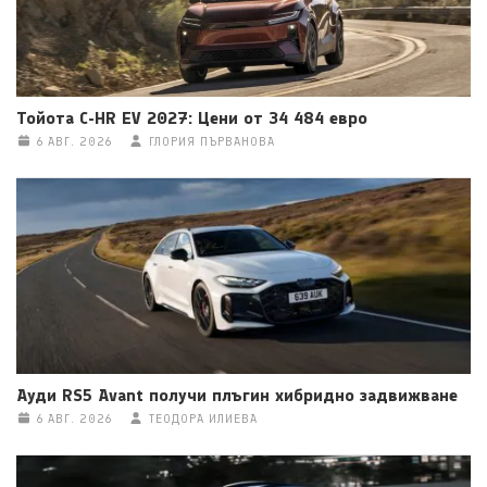
Тойота C-HR EV 2027: Цени от 34 484 евро
6 АВГ. 2026
ГЛОРИЯ ПЪРВАНОВА
Ауди RS5 Avant получи плъгин хибридно задвижване
6 АВГ. 2026
ТЕОДОРА ИЛИЕВА