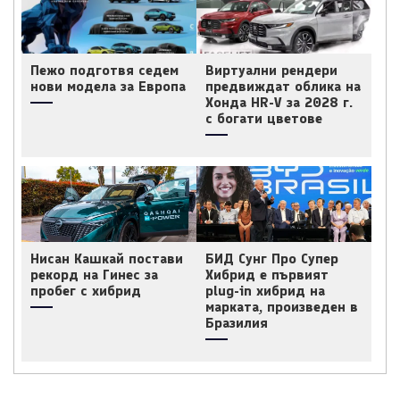
Пежо подготвя седем
Виртуални рендери
нови модела за Европа
предвиждат облика на
Хонда HR-V за 2028 г.
с богати цветове
Нисан Кашкай постави
БИД Сунг Про Супер
рекорд на Гинес за
Хибрид е първият
пробег с хибрид
plug-in хибрид на
марката, произведен в
Бразилия