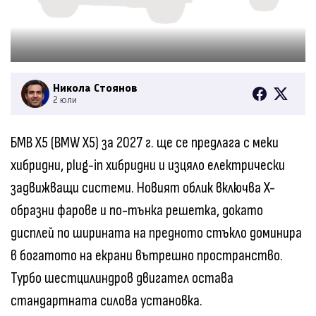
Никола Стоянов
2 юли
БМВ X5 (BMW X5) за 2027 г. ще се предлага с меки
хибридни, plug-in хибридни и изцяло електрически
задвижващи системи. Новият облик включва X-
образни фарове и по-тънка решетка, докато
дисплей по ширината на предното стъкло доминира
в богатото на екрани вътрешно пространство.
Турбо шестцилиндров двигател остава
стандартната силова установка.