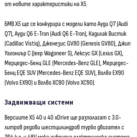
от новите характеристики на X5.
БМВ X5 ще се конкурира с модели като Ауди Q7 (Audi
Q7), Ауди Q6 E-Tron (Audi Q6 E-Tron), Кадилак Вистик
(Cadillac Vistiq), Дженезис GV80 (Genesis GV80), Джип
Уагониър С (Jeep Wagoneer S), Лексус GX (Lexus GX),
Мерцедес-Бенц GLE (Mercedes-Benz GLE), Мерцедес-
Бенц EQE SUV (Mercedes-Benz EQE SUV), Волво EX90
(Volvo EX90) и Волво XC90 (Volvo XC90).
Задвижващи системи
Версиите X5 40 и 40 xDrive ще разполагат с 3.0-
литров редови шестцилиндров турбо двигател с