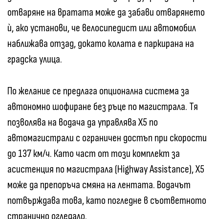
отваряне на вратата може да забави отварянето
ѝ, ако установи, че велосипедист или автомобил
наближава отзад, докато колата е паркирана на
градска улица.
По желание се предлага опционална система за
автономно шофиране без ръце по магистрала. Тя
позволява на водача да управлява X5 по
автомагистрали с ограничен достъп при скорости
до 137 км/ч. Като част от този комплект за
асистенция по магистрала (Highway Assistance), X5
може да препоръча смяна на лентата. Водачът
потвърждава това, като погледне в съответното
странично огледало.