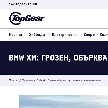
Skip
ПОСЛЕДВАЙТЕ НИ:
to
content
(Press
Enter)
Новини
Хибриди
Електрически
Спортни Кол
BMW XM: ГРОЗЕН, ОБЪРКВ
/
/
Начало
Тестове
BMW XM: Грозен, объркващ и някак привлекателен