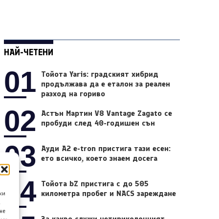
НАЙ-ЧЕТЕНИ
01
Тойота Yaris: градският хибрид
продължава да е еталон за реален
разход на гориво
02
Астън Мартин V8 Vantage Zagato се
пробуди след 40-годишен сън
03
Ауди A2 e-tron пристига тази есен:
ето всичко, което знаем досега
04
Тойота bZ пристига с до 505
километра пробег и NACS зареждане
ки
а
не
За какво служи четириколонният