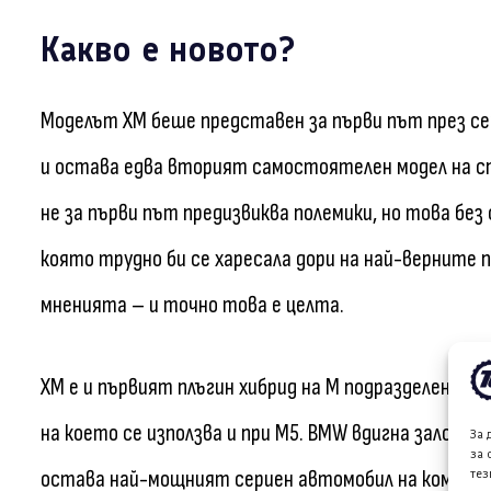
Какво е новото?
Моделът XM беше представен за първи път през се
и остава едва вторият самостоятелен модел на с
не за първи път предизвиква полемики, но това без 
която трудно би се харесала дори на най-верните
мненията – и точно това е целта.
XM е и първият плъгин хибрид на M подразделениет
на което се използва и при M5. BMW вдигна залога с м
За 
за 
остава най-мощният сериен автомобил на компани
тез