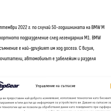
птември 2022 г. по случай 50-годишнината на BMW M
портното подразделение след легендарния M1. BMW
съмнение е най-дръзкият им ход досега. С визия,
 почитатели, автомобилът е забележим и разделя
Управление на съгласие
о, като дебютира с V8 хибридно задвижване, версия
одела „Label Red“, който разполага със 738 к.с. и
да ви предоставим най-доброто изживяване, използваме технологии като бисквит
съхранение и/или достъп до информация за устройството ви. Даване на съгласие з
ята. Впоследствие името беше съкратено само на
и технологии ще ни позволи да обработваме данни като поведението при сърфира