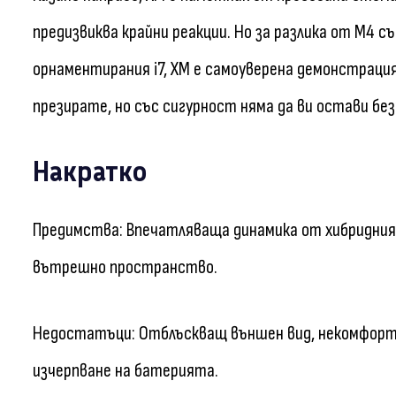
предизвиква крайни реакции. Но за разлика от M4 с
орнаментирания i7, XM е самоуверена демонстрация
презирате, но със сигурност няма да ви остави без
Накратко
Предимства: Впечатляваща динамика от хибридния 
вътрешно пространство.
Недостатъци: Отблъскващ външен вид, некомфортна
изчерпване на батерията.