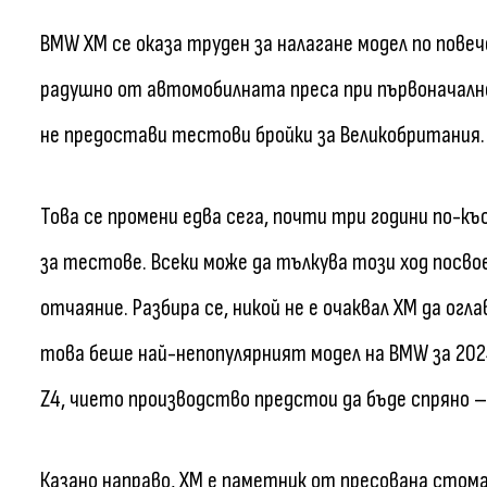
BMW XM се оказа труден за налагане модел по пов
радушно от автомобилната преса при първоначалн
не предостави тестови бройки за Великобритания.
Това се промени едва сега, почти три години по-къ
за тестове. Всеки може да тълкува този ход посвое
отчаяние. Разбира се, никой не е очаквал XM да огл
това беше най-непопулярният модел на BMW за 2024
Z4, чието производство предстои да бъде спряно –
Казано направо, XM е паметник от пресована стома