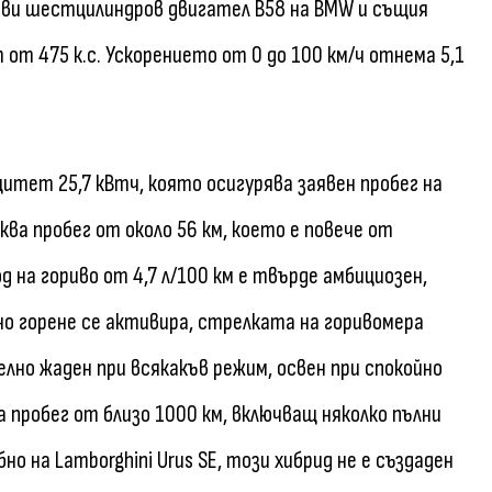
дови шестцилиндров двигател B58 на BMW и същия
от 475 к.с. Ускорението от 0 до 100 км/ч отнема 5,1
итет 25,7 кВтч, която осигурява заявен пробег на
аква пробег от около 56 км, което е повече от
 на гориво от 4,7 л/100 км е твърде амбициозен,
о горене се активира, стрелката на горивомера
елно жаден при всякакъв режим, освен при спокойно
 пробег от близо 1000 км, включващ няколко пълни
но на Lamborghini Urus SE, този хибрид не е създаден