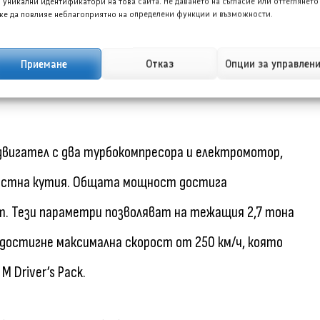
 уникални идентификатори на това сайта. Не даването на съгласие или оттеглянето
е да повлияе неблагоприятно на определени функции и възможности.
4 г. BMW представи и по-достъпна версия с
Приемане
Отказ
Опции за управлен
двигател с два турбокомпресора и електромотор,
остна кутия. Общата мощност достига
т. Тези параметри позволяват на тежащия 2,7 тона
да достигне максимална скорост от 250 км/ч, която
M Driver’s Pack.