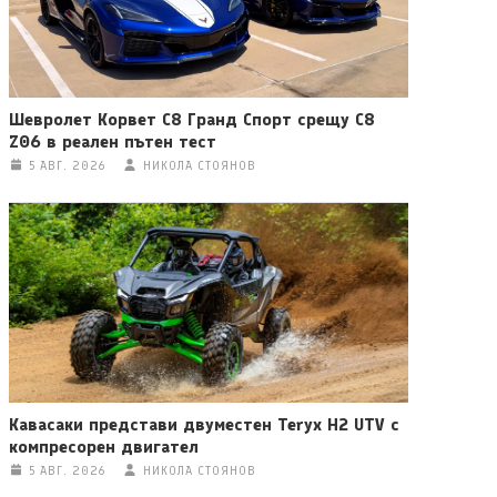
Шевролет Корвет C8 Гранд Спорт срещу C8
Z06 в реален пътен тест
5 АВГ. 2026
НИКОЛА СТОЯНОВ
Кавасаки представи двуместен Teryx H2 UTV с
компресорен двигател
5 АВГ. 2026
НИКОЛА СТОЯНОВ