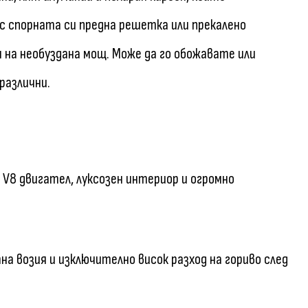
ъс спорната си предна решетка или прекалено
 на необуздана мощ. Може да го обожавате или
различни.
V8 двигател, луксозен интериор и огромно
 возия и изключително висок разход на гориво след