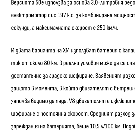
Версията 50e използва за основа 3,0-литровия ре
електромотор със 197 к.с. за комбинирана мощност 
секунди, а максималната скорост е 250 км/ч.
И двата варианта на XM използват батерия с капац
ток от около 80 км. В реални условия може да се оч
достатъчно за градско шофиране. Заявеният разход
защото в момента, в който двигателят с вътрешн
започва видимо да пада. V8 двигателят е изключит
шофиране с постоянна скорост. Средният разход за
зареждания на батерията, беше 10,5 л/100 км. Подоб