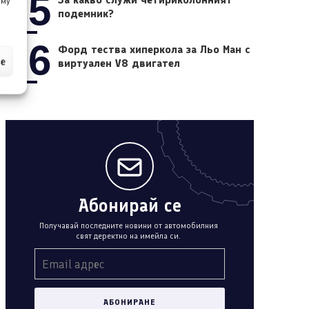
05
 му
подемник?
06
Форд тества хиперкола за Льо Ман с
ие
виртуален V8 двигател
Абонирай се
Получавай последните новини от автомобилния
свят деректно на имейла си.