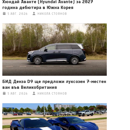
Хюндай Аванте (Hyundai Avante) за 2027
година дебютира в Южна Корея
5 АВГ. 2026
НИКОЛА СТОЯНОВ
БИД Денза D9 ще предложи луксозен 7-местен
ван във Великобритания
5 АВГ. 2026
НИКОЛА СТОЯНОВ