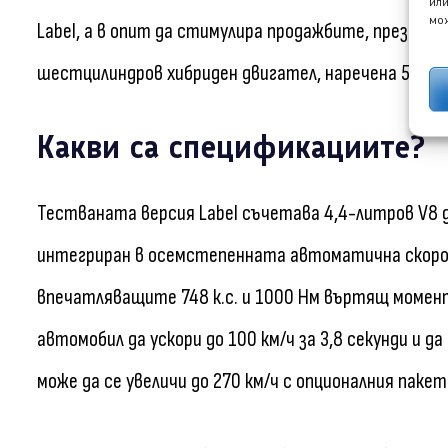
или
мож
Label, а в опит да стимулира продажбите, през 202
шестцилиндров хибриден двигател, наречена 50e.
Какви са спецификациите?
Тестваната версия Label съчетава 4,4-литров V8 
интегриран в осемстепенната автоматична скор
впечатляващите 748 к.с. и 1000 Нм въртящ момен
автомобил да ускори до 100 км/ч за 3,8 секунди и 
може да се увеличи до 270 км/ч с опционалния пакет 