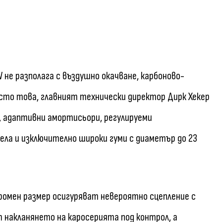
 не разполага с въздушно окачване, карбоново-
есто това, главният технически директор Дирк Хекер
, адаптивни амортисьори, регулируеми
ела и изключително широки гуми с диаметър до 23
огромен размер осигуряват невероятно сцепление с
накланянето на каросерията под контрол, а