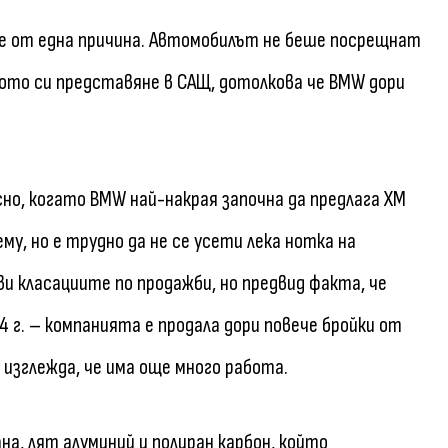
ече от една причина. Автомобилът не беше посрещнат
ото си представяне в САЩ, дотолкова че BMW дори
сно, когато BMW най-накрая започна да предлага XM
му, но е трудно да не се усети лека нотка на
ави класациите по продажби, но предвид факта, че
 г. – компанията е продала дори повече бройки от
 изглежда, че има още много работа.
на, лят алуминий и полиран карбон, който