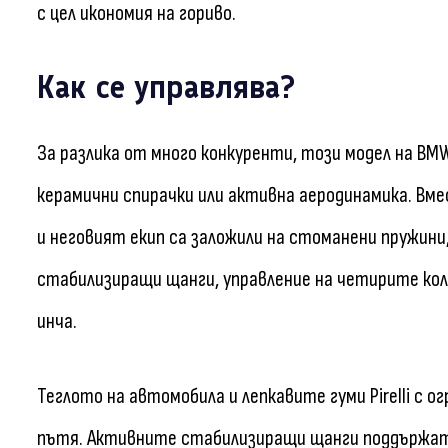
с цел икономия на гориво.
Как се управлява?
За разлика от много конкуренти, този модел на BMW
керамични спирачки или активна аеродинамика. Вм
и неговият екип са заложили на стоманени пружини
стабилизиращи щанги, управление на четирите кол
инча.
Теглото на автомобила и лепкавите гуми Pirelli с 
пътя. Активните стабилизиращи щанги поддържат 