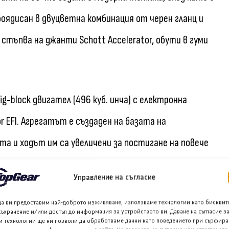
оядисан в двуцветна комбинация от черен гланц и
стъпва на джанти Schott Accelerator, обути в гуми
ig-block двигател (496 куб. инча) с електронна
r EFI. Агрегатът е създаден на базата на
а и ходът им са увеличени за постигане на повече
Управление на съгласие
тристепенна автоматична скоростна кутия TH400 и
да ви предоставим най-доброто изживяване, използваме технологии като бисквит
съхранение и/или достъп до информация за устройството ви. Даване на съгласие з
и технологии ще ни позволи да обработваме данни като поведението при сърфира
ференциал с ограничено приплъзване (posi-traction).