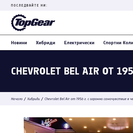
Skip
ПОСЛЕДВАЙТЕ НИ:
to
content
(Press
Enter)
Новини
Хибриди
Електрически
Спортни Кол
CHEVROLET BEL AIR ОТ 19
/
/
Начало
Хибриди
Chevrolet Bel Air от 1956 г. с огромно самочувствие в