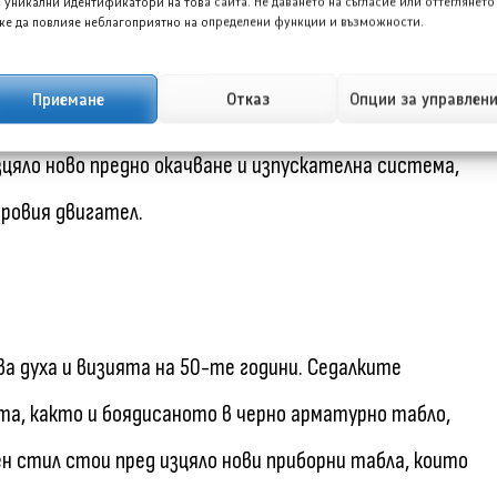
 уникални идентификатори на това сайта. Не даването на съгласие или оттеглянето
е да повлияе неблагоприятно на определени функции и възможности.
лна рейка, а спирачната сила се осигурява от дискови
Приемане
Отказ
Опции за управлен
зцяло ново предно окачване и изпускателна система,
ровия двигател.
а духа и визията на 50-те години. Седалките
та, както и боядисаното в черно арматурно табло,
ен стил стои пред изцяло нови приборни табла, които