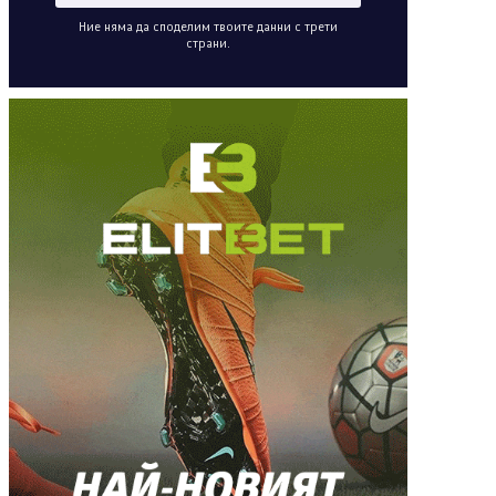
Ние няма да споделим твоите данни с трети
страни.