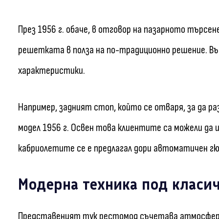
През 1956 г. обаче, в отговор на пазарното търсене
решетката в полза на по-традиционно решение. Въ
характеристики.
Например, задният стоп, който се отваря, за да р
модел 1956 г. Освен това клиентите са можели да 
кабриолетите се е предлагал дори автоматичен гюр
Модерна техника под класи
Представеният тук рестомод съчетава атмосферат