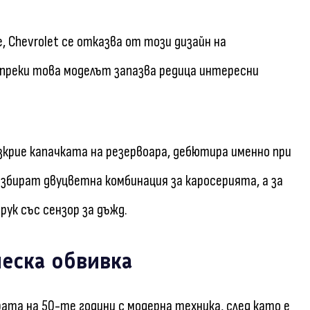
, Chevrolet се отказва от този дизайн на
преки това моделът запазва редица интересни
азкрие капачката на резервоара, дебютира именно при
избират двуцветна комбинация за каросерията, а за
ук със сензор за дъжд.
ческа обвивка
а на 50-те години с модерна техника, след като е