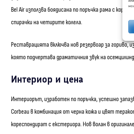
или
мож
Bel Air използва боядисана по поръчка рама с корми
спирачки на четирите колела.
Реставрацията включва нов резервоар за гориво, и
която подчертава драматичния звук на осемцилинд
Интериор и цена
Интериорът, изработен по поръчка, успешно запазв
Corbeau в комбинация от черна кожа и цвят терако
кореспондират с екстериора. Нов волан в оригинал