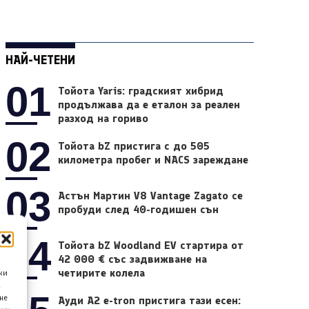
НАЙ-ЧЕТЕНИ
01
Тойота Yaris: градският хибрид
продължава да е еталон за реален
разход на гориво
02
Тойота bZ пристига с до 505
километра пробег и NACS зареждане
03
Астън Мартин V8 Vantage Zagato се
пробуди след 40-годишен сън
04
Тойота bZ Woodland EV стартира от
42 000 € със задвижване на
четирите колела
ки
а
не
Ауди A2 e-tron пристига тази есен: