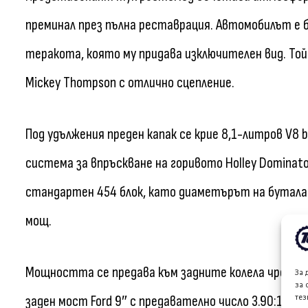
преминал през пълна реставрация. Автомобилът е б
теракота, която му придава изключителен вид. Той 
Mickey Thompson с отлично сцепление.
Под удължения преден капак се крие 8,1-литров V8 b
система за впръскване на горивото Holley Dominato
стандартен 454 блок, като диаметърът на буталат
мощ.
Мощността се предава към задните колела чрез 
За 
за 
тез
заден мост Ford 9″ с предавателно число 3.90:1 и ди