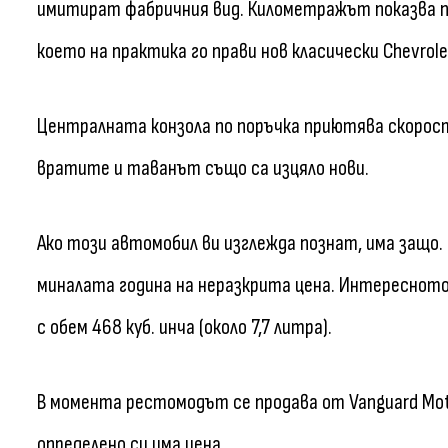
имитират фабричния вид. Километражът показва пр
което на практика го прави нов класически Chevrole
Централната конзола по поръчка приютява скорост
вратите и таванът също са изцяло нови.
Ако този автомобил ви изглежда познат, има защо. 
миналата година на неразкрита цена. Интересното
с обем 468 куб. инча (около 7,7 литра).
В момента рестомодът се продава от Vanguard Mot
определено си има цена.