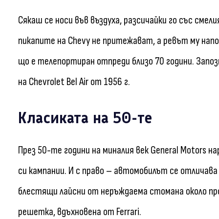
Сякаш се носи във въздуха, разсичайки го със смел
пикапите на Chevy не притежават, а ревът му напо
що е телепортиран отпреди близо 70 години. Запо
на Chevrolet Bel Air от 1956 г.
Класиката на 50-те
През 50-те години на миналия век General Motors на
си кампании. И с право – автомобилът се отличава
блестящи лайсни от неръждаема стомана около про
решетка, вдъхновена от Ferrari.