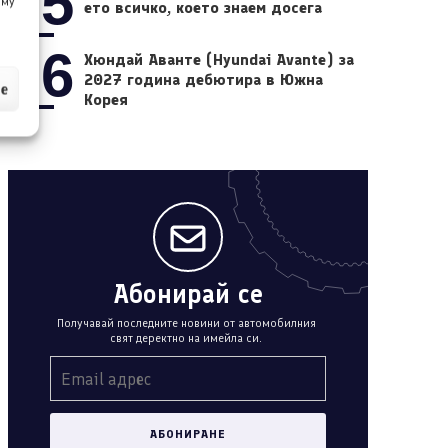
05
 му
ето всичко, което знаем досега
06
Хюндай Аванте (Hyundai Avante) за
2027 година дебютира в Южна
ие
Корея
Абонирай се
Получавай последните новини от автомобилния
свят деректно на имейла си.