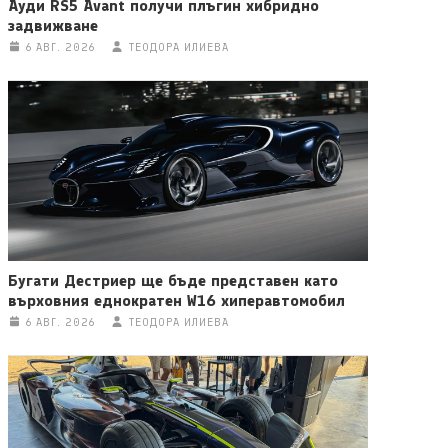
Ауди RS5 Avant получи плъгин хибридно
задвижване
6 АВГ. 2026
ТЕОДОРА ИЛИЕВА
Бугати Дестриер ще бъде представен като
върховния еднократен W16 хиперавтомобил
6 АВГ. 2026
ТЕОДОРА ИЛИЕВА