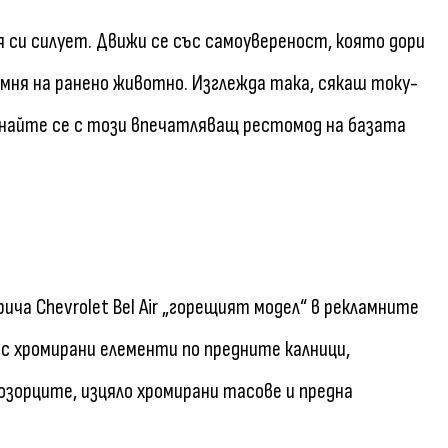
ия си силует. Движи се със самоувереност, която дори
мня на ранено животно. Изглежда така, сякаш току-
знайте се с този впечатляващ рестомод на базата
рича Chevrolet Bel Air „горещият модел“ в рекламните
 с хромирани елементи по предните калници,
зорците, изцяло хромирани тасове и предна