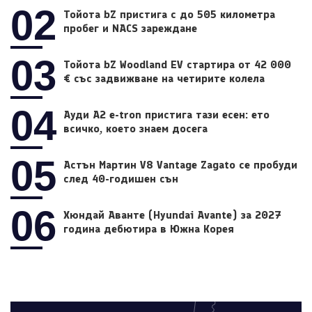
02
Тойота bZ пристига с до 505 километра
пробег и NACS зареждане
03
Тойота bZ Woodland EV стартира от 42 000
€ със задвижване на четирите колела
04
Ауди A2 e-tron пристига тази есен: ето
всичко, което знаем досега
05
Астън Мартин V8 Vantage Zagato се пробуди
след 40-годишен сън
06
Хюндай Аванте (Hyundai Avante) за 2027
година дебютира в Южна Корея