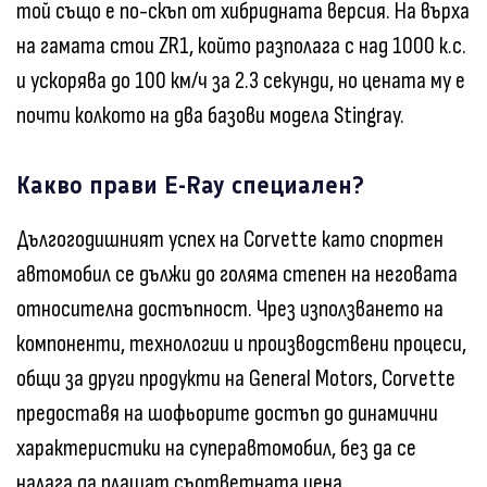
той също е по-скъп от хибридната версия. На върха
на гамата стои ZR1, който разполага с над 1000 к.с.
и ускорява до 100 км/ч за 2.3 секунди, но цената му е
почти колкото на два базови модела Stingray.
Какво прави E-Ray специален?
Дългогодишният успех на Corvette като спортен
автомобил се дължи до голяма степен на неговата
относителна достъпност. Чрез използването на
компоненти, технологии и производствени процеси,
общи за други продукти на General Motors, Corvette
предоставя на шофьорите достъп до динамични
характеристики на суперавтомобил, без да се
налага да плащат съответната цена.