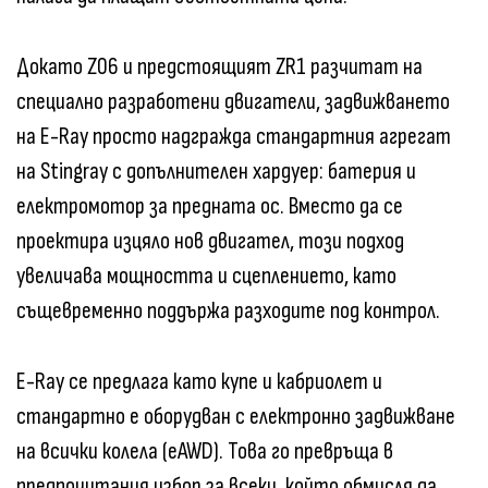
Докато Z06 и предстоящият ZR1 разчитат на
специално разработени двигатели, задвижването
на E-Ray просто надгражда стандартния агрегат
на Stingray с допълнителен хардуер: батерия и
електромотор за предната ос. Вместо да се
проектира изцяло нов двигател, този подход
увеличава мощността и сцеплението, като
същевременно поддържа разходите под контрол.
E-Ray се предлага като купе и кабриолет и
стандартно е оборудван с електронно задвижване
на всички колела (eAWD). Това го превръща в
предпочитания избор за всеки, който обмисля да