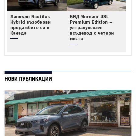
Линкълн Nautilus
БИД Янгванг U8L
Hybrid възобнови
Premium Edition –
продажбите си в
ултралуксозен
Канада
всъдеход с четири
места
НОВИ ПУБЛИКАЦИИ