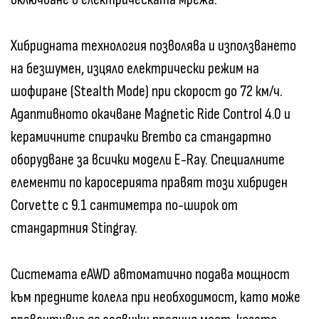
Хибридната технология позволява и използването
на безшумен, изцяло електрически режим на
шофиране (Stealth Mode) при скорост до 72 км/ч.
Адаптивното окачване Magnetic Ride Control 4.0 и
керамичните спирачки Brembo са стандартно
оборудване за всички модели E-Ray. Специалните
елементи по каросерията правят този хибриден
Corvette с 9.1 сантиметра по-широк от
стандартния Stingray.
Системата eAWD автоматично подава мощност
към предните колела при необходимост, като може