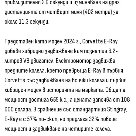
приблизително 2.9 секунди и изминаване на драг
дистанцията от четвърт миля (402 метра) за
около 11.3 секунди.
Представен като модел 2024 г., Corvette E-Ray
добавя хибридно задвижване към познатия 6.2-
литров V8 двигател. Електромотор задвижва
предните колела, което превръща E-Ray в първия
Corvette със задвижване на всички колела и първия
хибриден модел в историята на марката. Общата
мощност достига 655 к.с., а цената започва от 108
600 долара. В сравнение със стандартния Stingray,
E-Ray е с 57% по-скъп, но предлага 32% повече
мощност и задвижване на четирите колела.