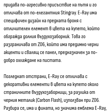
придава по-агресивно присъствие на пътя и го
отличава от по-елегантния Stingray. E-Ray има
специфичен дизайн на предната броня с
отличителен елемент в цвета на купето, който
обгражда долния въздухозаборник. Това го
разграничава от Z06, който има предимно черни
акценти и свалящ се панел, предназначен за по-
добро охлаждане на пистата.
Погледнат отстрани, E-Ray се отличава с
декоративни елементи в цвета на купето около
страничните въздухозаборници, за разлика от
черния металик (Carbon Flash), използван при Z06.
Разбира се, има и фината, но значима емблема E-Ray,