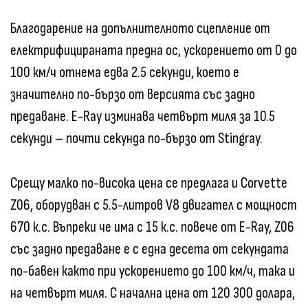
Благодарение на допълнителното сцепление от
електрифицираната предна ос, ускорението от 0 до
100 км/ч отнема едва 2.5 секунди, което е
значително по-бързо от версията със задно
предаване. E-Ray изминава четвърт миля за 10.5
секунди – почти секунда по-бързо от Stingray.
Срещу малко по-висока цена се предлага и Corvette
Z06, оборудван с 5.5-литров V8 двигател с мощност
670 к.с. Въпреки че има с 15 к.с. повече от E-Ray, Z06
със задно предаване е с една десета от секундата
по-бавен както при ускорението до 100 км/ч, така и
на четвърт миля. С начална цена от 120 300 долара,