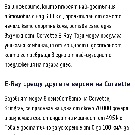
За шофьорите, които търсят най-достъпния
автомобил с над 600 к.с., проектиран от самото
начало като спортна кола, остава само една
възможност: Corvette E-Ray. Този модел предлага
уникална комбинация от мощност и достъпност,
която го превръща в едно от най-изгодните
предложения на пазара днес.
E-Ray срещу другите версии на Corvette
Базовият модел в семейството на Corvette,
Stingray, се предлага на цена от около 70 000 долара
и разполага със стандартна мощност от 495 к.с.
Това е достатъчно за ускорение от 0 до 100 км/ч за