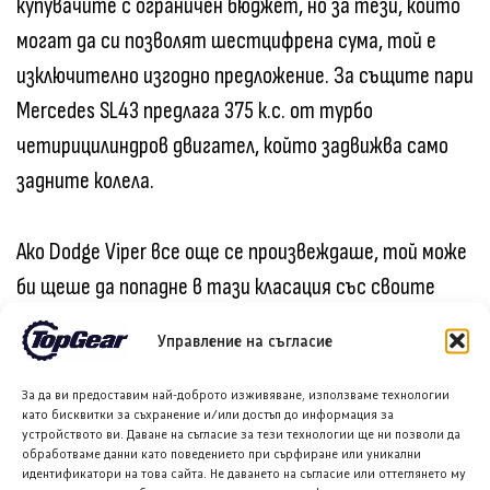
купувачите с ограничен бюджет, но за тези, които
могат да си позволят шестцифрена сума, той е
изключително изгодно предложение. За същите пари
Mercedes SL43 предлага 375 к.с. от турбо
четирицилиндров двигател, който задвижва само
задните колела.
Ако Dodge Viper все още се произвеждаше, той може
би щеше да попадне в тази класация със своите
стандартни 640 к.с. и начална цена под 90 000
Управление на съгласие
долара. За съжаление, тази американска легенда
вече е част от историята.
За да ви предоставим най-доброто изживяване, използваме технологии
като бисквитки за съхранение и/или достъп до информация за
устройството ви. Даване на съгласие за тези технологии ще ни позволи да
обработваме данни като поведението при сърфиране или уникални
Последвайте ни в Google News
идентификатори на това сайта. Не даването на съгласие или оттеглянето му