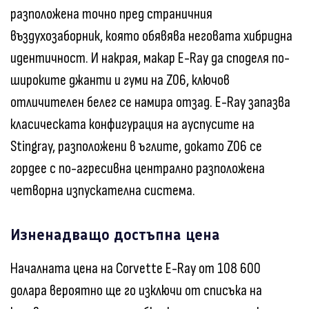
разположена точно пред страничния
въздухозаборник, която обявява неговата хибридна
идентичност. И накрая, макар E-Ray да споделя по-
широките джанти и гуми на Z06, ключов
отличителен белег се намира отзад. E-Ray запазва
класическата конфигурация на ауспусите на
Stingray, разположени в ъглите, докато Z06 се
гордее с по-агресивна централно разположена
четворна изпускателна система.
Изненадващо достъпна цена
Началната цена на Corvette E-Ray от 108 600
долара вероятно ще го изключи от списъка на