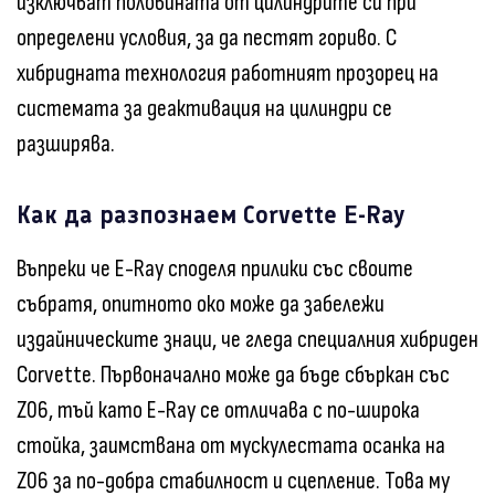
изключват половината от цилиндрите си при
определени условия, за да пестят гориво. С
хибридната технология работният прозорец на
системата за деактивация на цилиндри се
разширява.
Как да разпознаем Corvette E-Ray
Въпреки че E-Ray споделя прилики със своите
събратя, опитното око може да забележи
издайническите знаци, че гледа специалния хибриден
Corvette. Първоначално може да бъде сбъркан със
Z06, тъй като E-Ray се отличава с по-широка
стойка, заимствана от мускулестата осанка на
Z06 за по-добра стабилност и сцепление. Това му