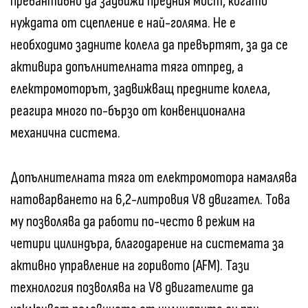
превантивно да задвижи предния мост, когато
нуждата от сцепление е най-голяма. Не е
необходимо задните колела да превъртят, за да се
активира допълнителната тяга отпред, а
електромоторът, задвижващ предните колела,
реагира много по-бързо от конвенционална
механична система.
Допълнителната тяга от електромотора намалява
натоварването на 6,2-литровия V8 двигател. Това
му позволява да работи по-често в режим на
четири цилиндъра, благодарение на системата за
активно управление на горивото (AFM). Тази
технология позволява на V8 двигателите да