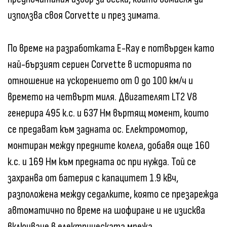
използва своя Corvette и през зимата.
По време на разработката E-Ray е потвърден като
най-бързият сериен Corvette в историята по
отношение на ускорението от 0 до 100 км/ч и
времето на четвърт миля. Двигателят LT2 V8
генерира 495 к.с. и 637 Нм въртящ момент, които
се предават към задната ос. Електромотор,
монтиран между предните колела, добавя още 160
к.с. и 169 Нм към предната ос при нужда. Той се
захранва от батерия с капацитет 1.9 кВч,
разположена между седалките, която се презарежда
автоматично по време на шофиране и не изисква
включване в електрическата мрежа.