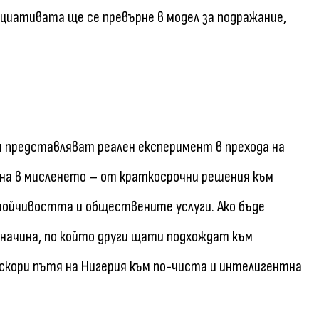
иативата ще се превърне в модел за подражание,
я представляват реален експеримент в прехода на
на в мисленето – от краткосрочни решения към
тойчивостта и обществените услуги. Ако бъде
 начина, по който други щати подхождат към
скори пътя на Нигерия към по-чиста и интелигентна