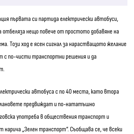
ация първата си партида електрически автобуси,
ва отбеляза нещо повече от простото добавяне на
а. Този ход е ясен сигнал за нарастващото желание
т с по-чисти транспортни решения и да
т.
лектрически автобуса с по 40 места, като втора
а плановете предвиждат и по-нататъшно
рговска употреба в обществения транспорт и
нарича „Зелен транспорт“. Съобщава се, че всеки