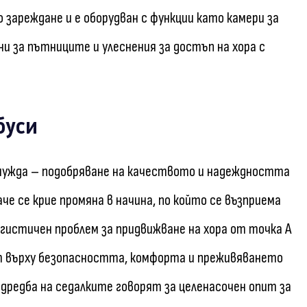
 зареждане и е оборудван с функции като камери за
и за пътниците и улеснения за достъп на хора с
буси
нужда – подобряване на качеството и надеждността
 се крие промяна в начина, по който се възприема
огистичен проблем за придвижване на хора от точка А
нт върху безопасността, комфорта и преживяването
дредба на седалките говорят за целенасочен опит за