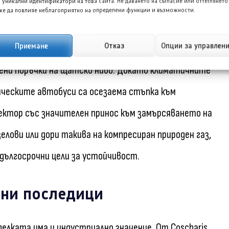
 уникални идентификатори на това сайта. Не даването на съгласие или оттеглянето
еско управление
е да повлияе неблагоприятно на определени функции и възможности.
Приемане
Отказ
Опции за управлен
ертава как ангажиментите в областта на климата
вени поръчки на щатско ниво. Докато климатичните
ческите автобуси са осезаема стъпка към
ектор със значителен принос към замърсяването на
елови или дори такива на компресиран природен газ,
дългосрочни цели за устойчивост.
лни последици
лката има и индустриално значение. От Coscharis