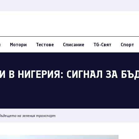
и
Мотори
Тестове
Списание
TG-Свят
Спорт
И В НИГЕРИЯ: СИГНАЛ ЗА Б
 бъдещето на зеления транспорт