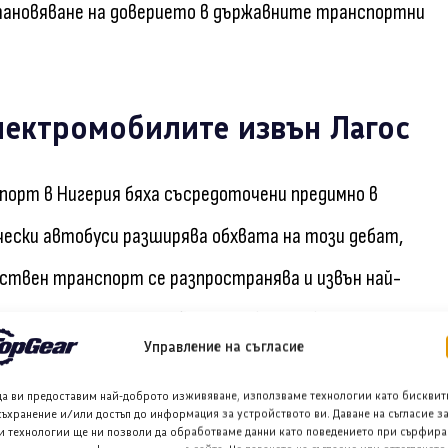
тановяване на доверието в държавните транспортни
лектромобилите извън Лагос
порт в Нигерия бяха съсредоточени предимно в
чески автобуси разширява обхвата на този дебат,
ствен транспорт се разпространява и извън най-
aris Motors партньорството затвърждава позицията
Управление на съгласие
ор в развиващата се сфера на електромобилите в
да ви предоставим най-доброто изживяване, използваме технологии като бисквит
съхранение и/или достъп до информация за устройството ви. Даване на съгласие з
и технологии ще ни позволи да обработваме данни като поведението при сърфира