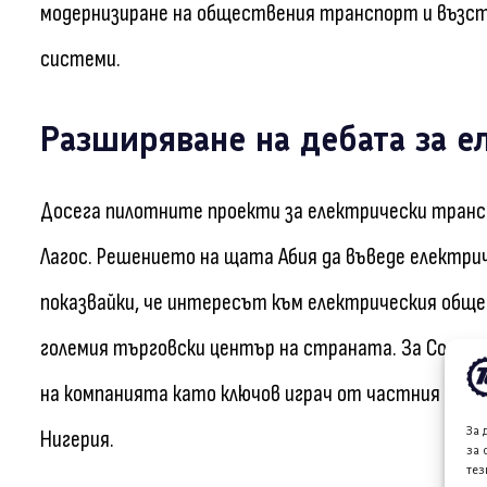
модернизиране на обществения транспорт и възс
системи.
Разширяване на дебата за е
Досега пилотните проекти за електрически транс
Лагос. Решението на щата Абия да въведе електри
показвайки, че интересът към електрическия обще
големия търговски център на страната. За Cosch
на компанията като ключов играч от частния сект
За 
Нигерия.
за 
тез