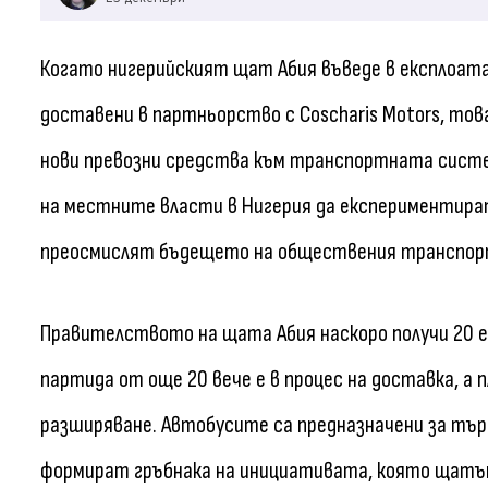
Когато нигерийският щат Абия въведе в експлоат
доставени в партньорство с Coscharis Motors, то
нови превозни средства към транспортната систем
на местните власти в Нигерия да експериментира
преосмислят бъдещето на обществения транспор
Правителството на щата Абия наскоро получи 20 е
партида от още 20 вече е в процес на доставка, 
разширяване. Автобусите са предназначени за тъ
формират гръбнака на инициативата, която щатът 