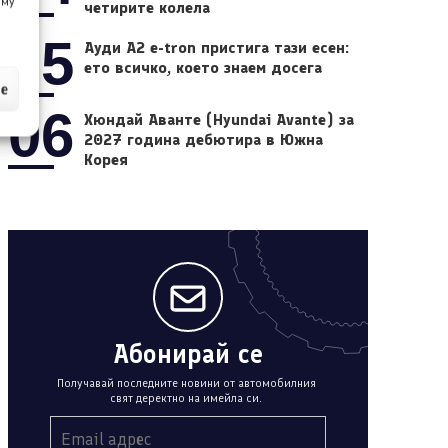
 му
четирите колела
05
Ауди A2 e-tron пристига тази есен:
ето всичко, което знаем досега
ие
06
Хюндай Аванте (Hyundai Avante) за
2027 година дебютира в Южна
Корея
Абонирай се
Получавай последните новини от автомобилния
свят деректно на имейла си.