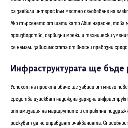
са заявили интерес към местно сглобяване на елек
Ако търсенето от щати като Абия нарасне, това 
производство, сервизни мрежи и технически умения
се намали зависимостта от вносни превозни средс
Инфраструктурата ще бъде
Успехът на проекта обаче ще зависи от много пов
средства изискват надеждна зарядна инфраструкту
оптимизация на маршрутите и стриктна поддръжка
рискуват да не оправдаят очакванията. Способнос