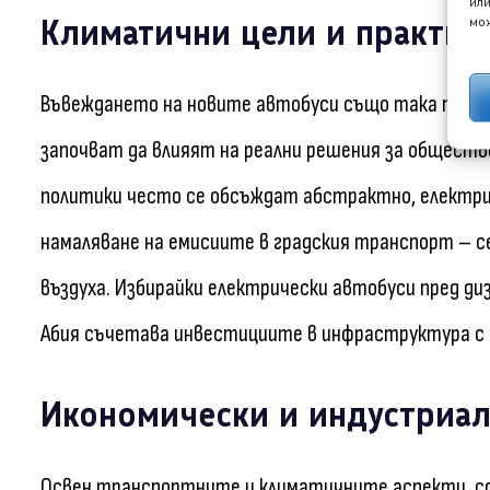
или
Климатични цели и практич
мож
Въвеждането на новите автобуси също така подч
започват да влияят на реални решения за общест
политики често се обсъждат абстрактно, електри
намаляване на емисиите в градския транспорт – с
въздуха. Избирайки електрически автобуси пред диз
Абия съчетава инвестициите в инфраструктура с 
Икономически и индустриа
Освен транспортните и климатичните аспекти, сде