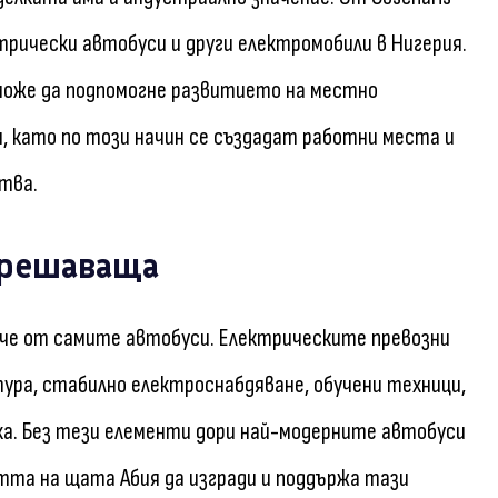
трически автобуси и други електромобили в Нигерия.
може да подпомогне развитието на местно
, като по този начин се създадат работни места и
тва.
 решаваща
ече от самите автобуси. Електрическите превозни
ра, стабилно електроснабдяване, обучени техници,
. Без тези елементи дори най-модерните автобуси
тта на щата Абия да изгради и поддържа тази