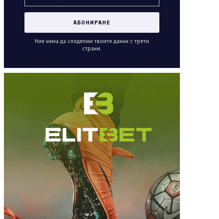
Ние няма да споделим твоите данни с трети
страни.