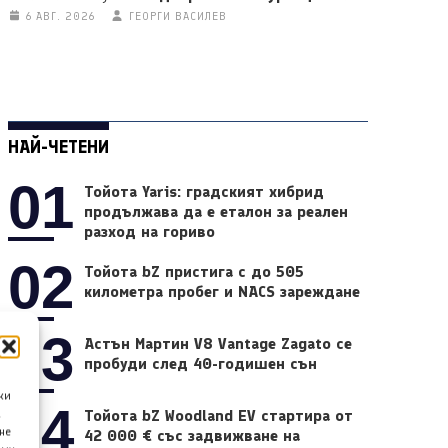
6 АВГ. 2026
ГЕОРГИ ВАСИЛЕВ
НАЙ-ЧЕТЕНИ
01
Тойота Yaris: градският хибрид
продължава да е еталон за реален
разход на гориво
02
Тойота bZ пристига с до 505
километра пробег и NACS зареждане
03
Астън Мартин V8 Vantage Zagato се
пробуди след 40-годишен сън
ки
04
Тойота bZ Woodland EV стартира от
а
не
42 000 € със задвижване на