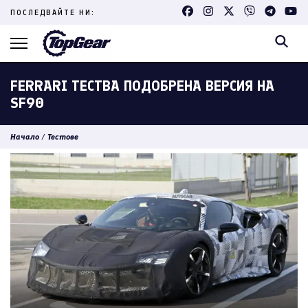
Skip
ПОСЛЕДВАЙТЕ НИ:
to
content
(Press
Enter)
FERRARI ТЕСТВА ПОДОБРЕНА ВЕРСИЯ НА
SF90
Начало
/
Тестове