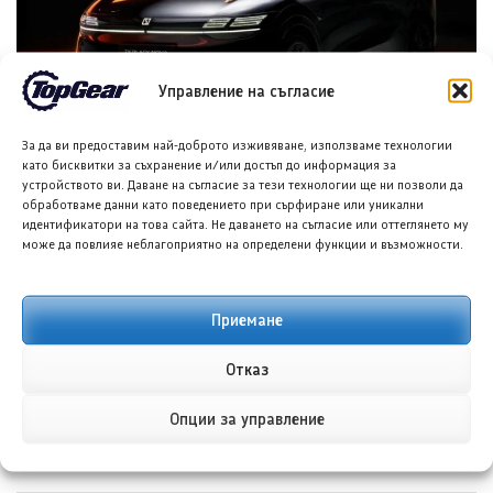
Управление на съгласие
За да ви предоставим най-доброто изживяване, използваме технологии
Зийкр 7X Black Nova, лимитирана серия от 200 бройки
като бисквитки за съхранение и/или достъп до информация за
8 АВГ. 2026
НИКОЛА СТОЯНОВ
устройството ви. Даване на съгласие за тези технологии ще ни позволи да
обработваме данни като поведението при сърфиране или уникални
идентификатори на това сайта. Не даването на съгласие или оттеглянето му
може да повлияе неблагоприятно на определени функции и възможности.
Приемане
Отказ
Опции за управление
Кавасаки KX500 на Шон Колиър: „Звярът“ от миналото
8 АВГ. 2026
ГЕОРГИ ВАСИЛЕВ