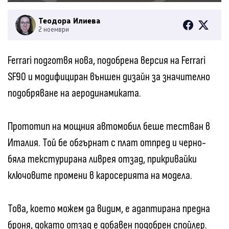
Теодора Илиева
2 ноември
Ferrari подготвя нова, подобрена версия на Ferrari
SF90 и модифициран външен дизайн за значително
подобряване на аеродинамиката.
Прототип на мощния автомобил беше тестван в
Италия. Той бе обгърнат с плат отпред и черно-
бяла текстурирана ливрея отзад, прикривайки
ключовите промени в каросерията на модела.
Това, което можем да видим, е адаптирана предна
броня, докато отзад е добавен подобрен спойлер.