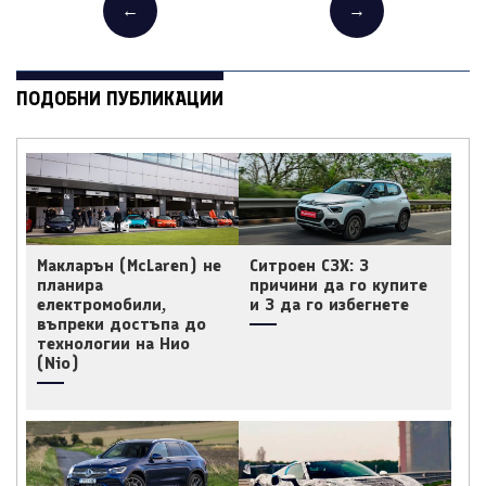
←
→
ПОДОБНИ ПУБЛИКАЦИИ
Макларън (McLaren) не
Ситроен C3X: 3
планира
причини да го купите
електромобили,
и 3 да го избегнете
въпреки достъпа до
технологии на Нио
(Nio)