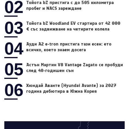
02
Тойота bZ пристига с до 505 километра
пробег и NACS зареждане
03
Тойота bZ Woodland EV стартира от 42 000
€ със задвижване на четирите колела
04
Ауди A2 e-tron пристига тази есен: ето
всичко, което знаем досега
05
Астън Мартин V8 Vantage Zagato се пробуди
след 40-годишен сън
06
Хюндай Аванте (Hyundai Avante) за 2027
година дебютира в Южна Корея