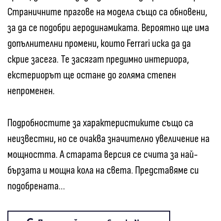
Страничните прагове на модела също са обновени,
за да се подобри аеродинамиката. Вероятно ще има
допълнителни промени, които Ferrari иска да да
скрие засега. Те засягат предимно интериора,
екстериорът ще остане до голяма степен
непроменен.
Подробностите за характеристиките също са
неизвестни, но се очаква значително увеличение на
мощността. А старата версия се счита за най-
бързата и мощна кола на света. Представяме си
подобрената…