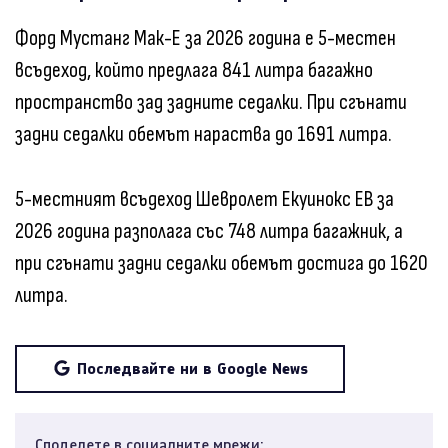
Форд Мустанг Мак-Е за 2026 година е 5-местен
всъдеход, който предлага 841 литра багажно
пространство зад задните седалки. При сгънати
задни седалки обемът нараства до 1691 литра.
5-местният всъдеход Шевролет Екуинокс ЕВ за
2026 година разполага със 748 литра багажник, а
при сгънати задни седалки обемът достига до 1620
литра.
Последвайте ни в Google News
Споделете в социалните мрежи: