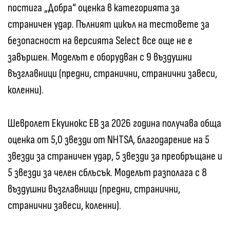
постига „Добра“ оценка в категорията за
страничен удар. Пълният цикъл на тестовете за
безопасност на версията Select все още не е
завършен. Моделът е оборудван с 9 въздушни
възглавници (предни, странични, странични завеси,
коленни).
Шевролет Екуинокс ЕВ за 2026 година получава обща
оценка от 5,0 звезди от NHTSA, благодарение на 5
звезди за страничен удар, 5 звезди за преобръщане и
5 звезди за челен сблъсък. Моделът разполага с 8
въздушни възглавници (предни, странични,
странични завеси, коленни).