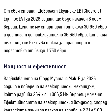
От своя страна, Шевролет Екуинокс ЕВ (Chevrolet
Equinox EV) за 2026 година ще бъде наличен в осем
версии. Цените му стартират от около 30 950 евро
и достигат до приблизително 36 650 евро, като към
тях също се включва такса за транспорт и
подготовка от близо 1 750 евро.
Мощност и ефективност
Задвижването на Форд Мустанг Мак-Е за 2026
година е поверено на електрически механизъм,
който развива 264 к.с. и 386,5 Нм въртящ момент.
Ефективността на електрическия всъдеход, според
канадските данни за разход на гориво, е 2,2 Le/100