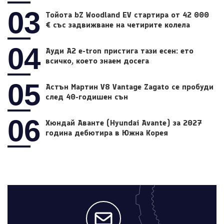
03
Тойота bZ Woodland EV стартира от 42 000
€ със задвижване на четирите колела
04
Ауди A2 e-tron пристига тази есен: ето
всичко, което знаем досега
05
Астън Мартин V8 Vantage Zagato се пробуди
след 40-годишен сън
06
Хюндай Аванте (Hyundai Avante) за 2027
година дебютира в Южна Корея