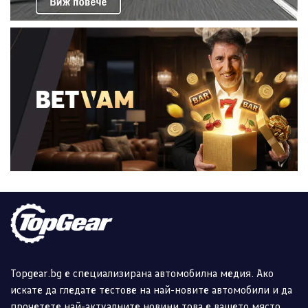
Topgear.bg е специализирана автомобилна медия. Ако
искате да гледате тестове на най-новите автомобили и да
прочетете най-актуалните новини това е вашето място.