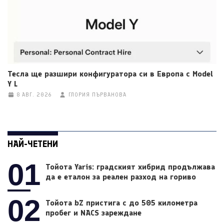
Тесла ще разшири конфигуратора си в Европа с Model
Y L
8 АВГ. 2026
ГЛОРИЯ ПЪРВАНОВА
НАЙ-ЧЕТЕНИ
01
Тойота Yaris: градският хибрид продължава
да е еталон за реален разход на гориво
02
Тойота bZ пристига с до 505 километра
пробег и NACS зареждане