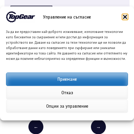
ОЩЕ ОТ АВТОРА
Управление на съгласие
За да ви предоставим най-доброто изживяване, използваме технологии
ПРЕДИШНА/СЛЕДВАЩА
като бисквитки за съхранение и/или достъп до информация за
устройството ви. Даване на съгласие за тези технологии ще ни позволи да
обработваме данни като поведението при сърфиране или уникални
идентификатори на това сайта. Не даването на съгласие или оттеглянето му
може да повлияе неблагоприятно на определени функции и възможности.
Приемане
Форд подготвя малък
Форд тества отново своя
Отказ
електрически пикап, който
електрически пикап за 28
може да възроди модела
000 евро, изникват нови
Опции за управление
Ранчеро
подробности
←
→