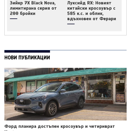
Зийкр 7X Black Nova,
Луксийд RX: Новият
лимитирана серия от
китайски кросоувър с
200 бройки
585 к.с. и облик,
вдъхновен от Ферари
НОВИ ПУБЛИКАЦИИ
Форд планира достъпен кросоувър и четириврат