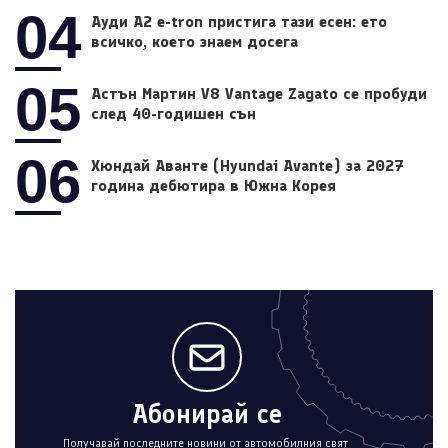
04
Ауди A2 e-tron пристига тази есен: ето
всичко, което знаем досега
05
Астън Мартин V8 Vantage Zagato се пробуди
след 40-годишен сън
06
Хюндай Аванте (Hyundai Avante) за 2027
година дебютира в Южна Корея
Абонирай се
Получавай последните новини от автомобилния свят