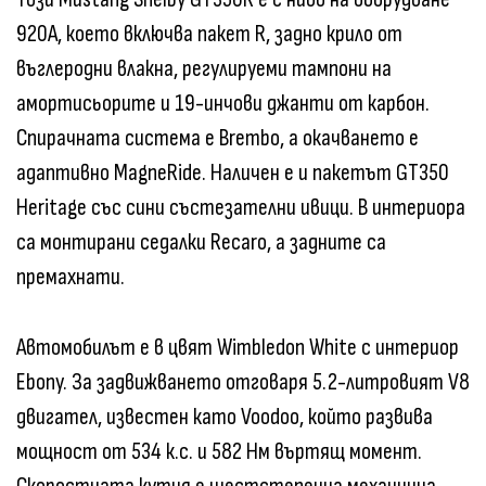
920A, което включва пакет R, задно крило от
въглеродни влакна, регулируеми тампони на
амортисьорите и 19-инчови джанти от карбон.
Спирачната система е Brembo, а окачването е
адаптивно MagneRide. Наличен е и пакетът GT350
Heritage със сини състезателни ивици. В интериора
са монтирани седалки Recaro, а задните са
премахнати.
Автомобилът е в цвят Wimbledon White с интериор
Ebony. За задвижването отговаря 5.2-литровият V8
двигател, известен като Voodoo, който развива
мощност от 534 к.с. и 582 Нм въртящ момент.