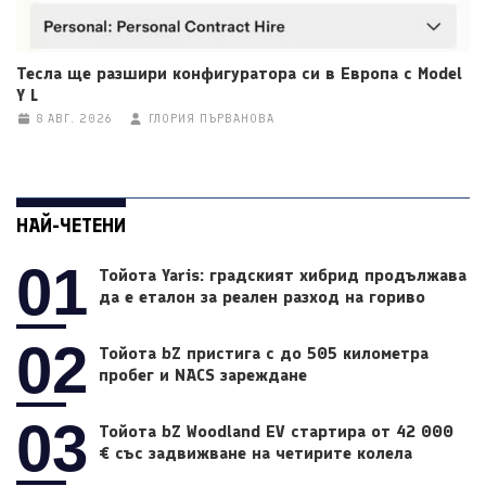
Тесла ще разшири конфигуратора си в Европа с Model
Y L
8 АВГ. 2026
ГЛОРИЯ ПЪРВАНОВА
НАЙ-ЧЕТЕНИ
01
Тойота Yaris: градският хибрид продължава
да е еталон за реален разход на гориво
02
Тойота bZ пристига с до 505 километра
пробег и NACS зареждане
03
Тойота bZ Woodland EV стартира от 42 000
€ със задвижване на четирите колела