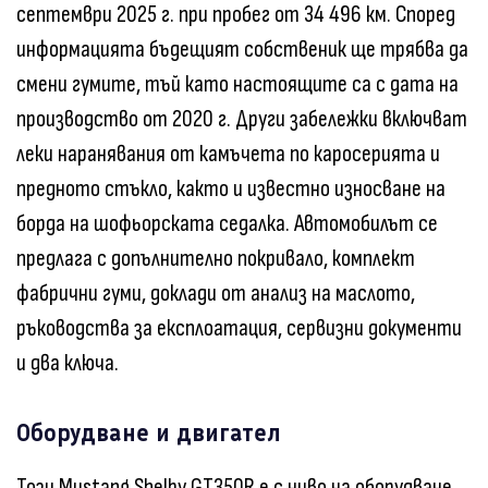
септември 2025 г. при пробег от 34 496 км. Според
информацията бъдещият собственик ще трябва да
смени гумите, тъй като настоящите са с дата на
производство от 2020 г. Други забележки включват
леки наранявания от камъчета по каросерията и
предното стъкло, както и известно износване на
борда на шофьорската седалка. Автомобилът се
предлага с допълнително покривало, комплект
фабрични гуми, доклади от анализ на маслото,
ръководства за експлоатация, сервизни документи
и два ключа.
Оборудване и двигател
Този Mustang Shelby GT350R е с ниво на оборудване