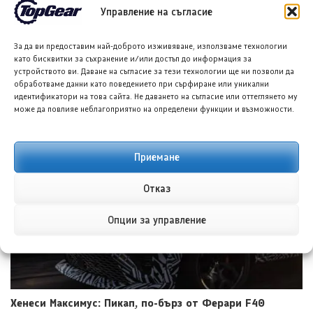
Управление на съгласие
За да ви предоставим най-доброто изживяване, използваме технологии
като бисквитки за съхранение и/или достъп до информация за
устройството ви. Даване на съгласие за тези технологии ще ни позволи да
обработваме данни като поведението при сърфиране или уникални
идентификатори на това сайта. Не даването на съгласие или оттеглянето му
може да повлияе неблагоприятно на определени функции и възможности.
Тойота Hilux: По-добра ли е от всякога?
8 АВГ. 2026
НИКОЛА СТОЯНОВ
Приемане
Отказ
Опции за управление
Хенеси Максимус: Пикап, по-бърз от Ферари F40