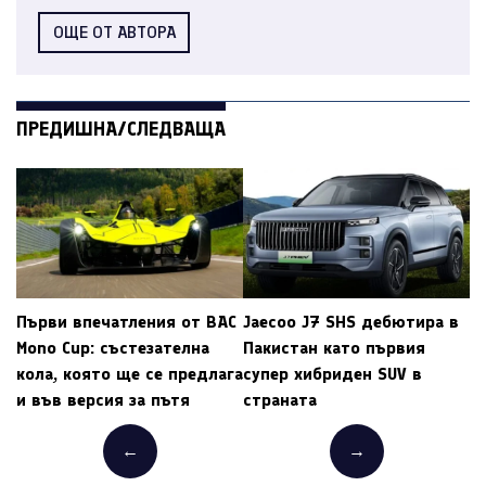
ОЩЕ ОТ АВТОРА
ПРЕДИШНА/СЛЕДВАЩА
Първи впечатления от BAC
Jaecoo J7 SHS дебютира в
Mono Cup: състезателна
Пакистан като първия
кола, която ще се предлага
супер хибриден SUV в
и във версия за пътя
страната
←
→