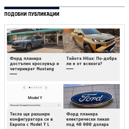
ПОДОБНИ ПУБЛИКАЦИИ
Форд планира
Тойота Hilux: По-добра
достъпен кросоувър и
ли е от всякога?
четириврат Mustang
Тесла ще разшири
Форд планира
конфигуратора си в
електрически пикап
Европа с Model Y L
под 40 000 долара