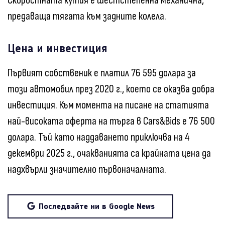
Скоростната кутия е шестстепенна механична,
предаваща тягата към задните колела.
Цена и инвестиция
Първият собственик е платил 76 595 долара за
този автомобил през 2020 г., което се оказва добра
инвестиция. Към момента на писане на статията
най-високата оферта на търга в Cars&Bids е 76 500
долара. Тъй като наддаването приключва на 4
декември 2025 г., очакванията са крайната цена да
надхвърли значително първоначалната.
Последвайте ни в Google News