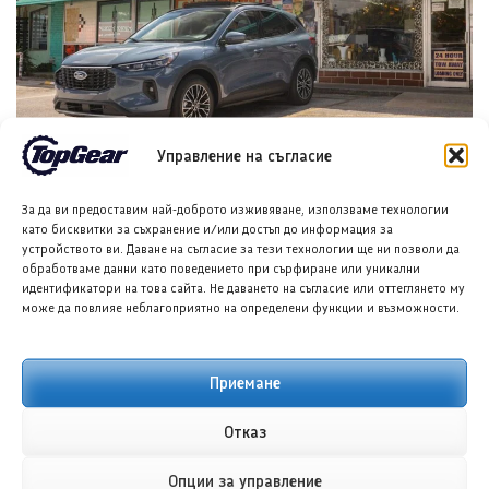
Управление на съгласие
Форд планира достъпен кросоувър и четириврат
Mustang
За да ви предоставим най-доброто изживяване, използваме технологии
8 АВГ. 2026
ГЛОРИЯ ПЪРВАНОВА
като бисквитки за съхранение и/или достъп до информация за
устройството ви. Даване на съгласие за тези технологии ще ни позволи да
обработваме данни като поведението при сърфиране или уникални
идентификатори на това сайта. Не даването на съгласие или оттеглянето му
може да повлияе неблагоприятно на определени функции и възможности.
Приемане
Отказ
Тойота Hilux: По-добра ли е от всякога?
Опции за управление