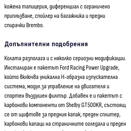
кожена тапицерия, диференциал с ограничено
приплъзване, спойлер на багажника и предни
спирачки Brembo.
Допълнителни подобрения
Колата разполага и с няколко сериозни модификации.
Инсталиран е пакетът Ford Racing Power Upgrade,
който включва уникална H-образна изпускателна
система, модул за управление на двигателя и
спортен въздушен филтър. Добавен е и пакетът с
карбонови компоненти от Shelby GT500KR, състоящ
се от щифтове за предния капак, преден сплитер,
карбонови капаци на страничните огледала и преден