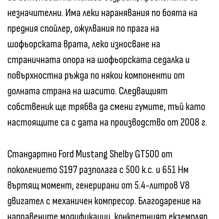
незначителни. Има леки наранявания по боята на
предния спойлер, ожулвания по прага на
шофьорската врата, леко износване на
страничната опора на шофьорската седалка и
повърхностна ръжда по някои компоненти от
долната страна на шасито. Следващият
собственик ще трябва да смени гумите, тъй като
настоящите са с дата на производство от 2008 г.
Стандартно Ford Mustang Shelby GT500 от
поколението S197 разполага с 500 к.с. и 651 Нм
въртящ момент, генерирани от 5.4-литров V8
двигател с механичен компресор. Благодарение на
направените модификации, конкретният екземпляр