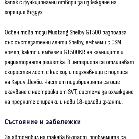
капак с функционални отвори за извеждане на
горещия въздух.
Освен това този Mustang Shelby GT500 разполага
със състезателни ленти Shelby, емблеми с CSM
номер, както и емблеми GT500KR на калниците и
радиаторната решетка. В интериора се отличават
скоростен лост с къс ход и подглавници с подписа
на Карол Шелби. Част от подобренията са още
окачване с настройки от SVT, система за охлаждане
на предните спирачки и нови 18-цолови джанти.
Състояние и забележки
За автомобил на такава възраст, проблемите са