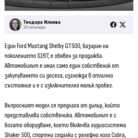
Теодора Илиева
30 октомври
Един Ford Mustang Shelby GT500, базиран на
поколението S197, е обявен за продажба.
Автомобилът е имал само един собственик от
закупуването си досега, изглежда в отлично
състояние и е с изключително малък пробег.
Въпросният модел се предлага от дилър, който
представлява собственика. Автомобилът е с
богато оборудване, което включва аудиосистема
Shaker 500, спортни седалки с релефно лого Cobra,