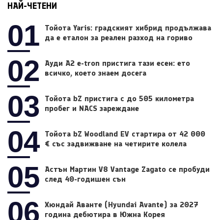
НАЙ-ЧЕТЕНИ
01
Тойота Yaris: градският хибрид продължава
да е еталон за реален разход на гориво
02
Ауди A2 e-tron пристига тази есен: ето
всичко, което знаем досега
03
Тойота bZ пристига с до 505 километра
пробег и NACS зареждане
04
Тойота bZ Woodland EV стартира от 42 000
€ със задвижване на четирите колела
05
Астън Мартин V8 Vantage Zagato се пробуди
след 40-годишен сън
06
Хюндай Аванте (Hyundai Avante) за 2027
година дебютира в Южна Корея