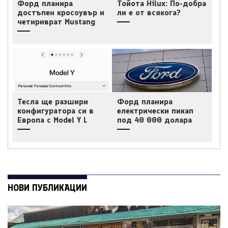
Форд планира
Тойота Hilux: По-добра
достъпен кросоувър и
ли е от всякога?
четириврат Mustang
Тесла ще разшири
Форд планира
конфигуратора си в
електрически пикап
Европа с Model Y L
под 40 000 долара
НОВИ ПУБЛИКАЦИИ