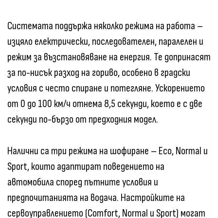
Системата поддържа няколко режима на работа –
изцяло електрически, последователен, паралелен и
режим за възстановяване на енергия. Те допринасят
за по-нисък разход на гориво, особено в градски
условия с често спиране и потегляне. Ускорението
от 0 до 100 км/ч отнема 8,5 секунди, което е с две
секунди по-бързо от предходния модел.
Налични са три режима на шофиране – Eco, Normal и
Sport, които адаптират поведението на
автомобила според пътните условия и
предпочитанията на водача. Настройките на
сервоуправлението (Comfort, Normal и Sport) могат