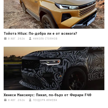
Тойота Hilux: По-добра ли е от всякога?
8 АВГ. 2026
НИКОЛА СТОЯНОВ
Хенеси Максимус: Пикап, по-бърз от Ферари F40
8 АВГ. 2026
ТЕОДОРА ИЛИЕВА