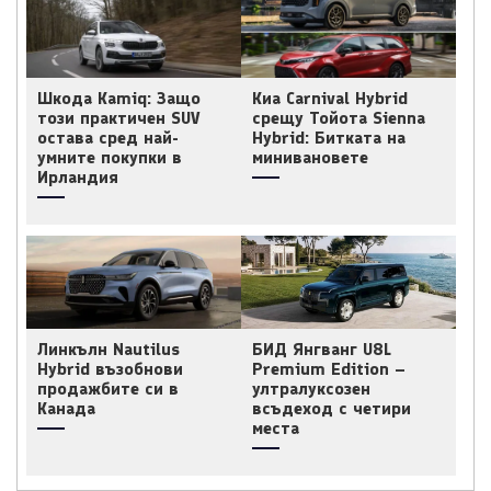
Шкода Kamiq: Защо
Киа Carnival Hybrid
този практичен SUV
срещу Тойота Sienna
остава сред най-
Hybrid: Битката на
умните покупки в
минивановете
Ирландия
Линкълн Nautilus
БИД Янгванг U8L
Hybrid възобнови
Premium Edition –
продажбите си в
ултралуксозен
Канада
всъдеход с четири
места