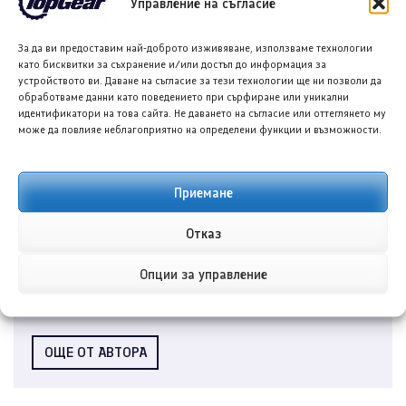
Управление на съгласие
FORD IMG HYBRID DEBUT
FORD TERRITORY HYBRID
HYBRID SUV PHILIPPINES
За да ви предоставим най-доброто изживяване, използваме технологии
като бисквитки за съхранение и/или достъп до информация за
устройството ви. Даване на съгласие за тези технологии ще ни позволи да
обработваме данни като поведението при сърфиране или уникални
идентификатори на това сайта. Не даването на съгласие или оттеглянето му
може да повлияе неблагоприятно на определени функции и възможности.
Приемане
Никола Стоянов
Отказ
Никола Стоянов е автомобилен журналист в TopGear.bg,
специализиран в разказването на истории зад ...
Опции за управление
ОЩЕ ОТ АВТОРА