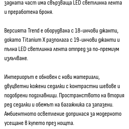
задната част има свързваща LED светлинна лента
и преработена броня.
Версията Trend е оборудвана с 18-инчови джанти,
докато Titanium X разполага с 19-инчови джанти и
пълна LED светлинна лента отпред за по-премиум
излъчване.
Интериорът е обновен с нови материали,
двуцветни кожени седалки с контрастни шевове и
подобрени подглавници. Пространството на втория
ред седалки и обемът на багажника са запазени.
Амбиентното осветление допринася за модерното
усещане в купето през нощта.