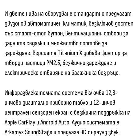
И двете нива на оборудване стандартно предлагат
двузонов автоматичен климатик, безключов достъп
със старт-стоп бутон, вентилационни отвори за
задните седалки и множество портове за
зареждане. Версията Titanium X добавя филтър за
твърди частици PM2.5, безжично зареждане и
електрическо отваряне на багажника без ръце.
Инфоразвлекателната система включва 12,3-
инчово дигитално приборно табло и 12-инчов
централен сензорен екран с безжична поддръжка на
Apple CarPlay и Android Auto. Аудио системата е
Arkamys SoundStage и предлага 3D съраунд звук.