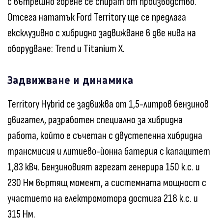
с вътрешно горене се спират от производство.
Отсега нататък Ford Territory ще се предлага
ексклузивно с хибридно задвижване в две нива на
оборудване: Trend и Titanium X.
Задвижване и динамика
Territory Hybrid се задвижва от 1,5-литров бензинов
двигател, разработен специално за хибридна
работа, който е съчетан с двустепенна хибридна
трансмисия и литиево-йонна батерия с капацитет
1,83 кВч. Бензиновият агрегат генерира 150 к.с. и
230 Нм въртящ момент, а системната мощност с
участието на електромотора достига 218 к.с. и
315 Нм.