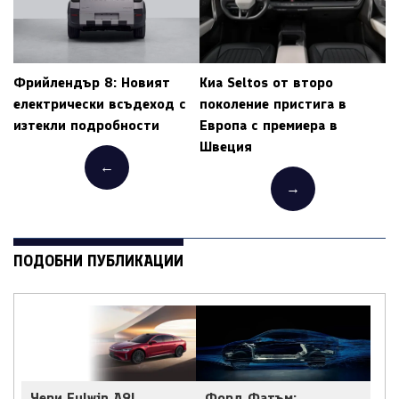
Фрийлендър 8: Новият
Киа Seltos от второ
електрически всъдеход с
поколение пристига в
изтекли подробности
Европа с премиера в
Швеция
←
→
ПОДОБНИ ПУБЛИКАЦИИ
Чери Fulwin A9L
Форд Фатъм: