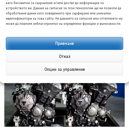
като бисквитки за съхранение и/или достъп до информация за
устройството ви. Даване на съгласие за тези технологии ще ни позволи да
обработваме данни като поведението при сърфиране или уникални
идентификатори на това сайта. Не даването на съгласие или оттеглянето му
може да повлияе неблагоприятно на определени функции и възможности.
Приемане
БИД Януан U8L Premium Edition: Четириместен
Отказ
ултралуксозен всъдеход
7 АВГ. 2026
НИКОЛА СТОЯНОВ
Опции за управление