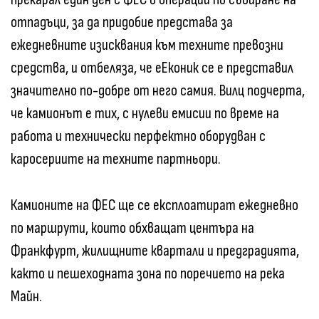
отпадъци, за да придобие представа за
ежедневните изисквания към техните превозни
средства, и отбеляза, че еЕконик се е представил
значително по-добре от него самия. Вилц подчерта,
че камионът е тих, с нулеви емисии по време на
работа и технически перфектно оборудван с
каросериите на техните партньори.
Камионите на ФЕС ще се експлоатират ежедневно
по маршрути, които обхващат центъра на
Франкфурт, жилищните квартали и предградията,
както и пешеходната зона по поречието на река
Майн.