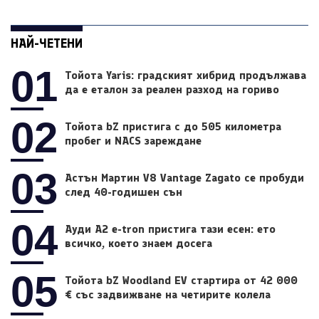
НАЙ-ЧЕТЕНИ
01
Тойота Yaris: градският хибрид продължава
да е еталон за реален разход на гориво
02
Тойота bZ пристига с до 505 километра
пробег и NACS зареждане
03
Астън Мартин V8 Vantage Zagato се пробуди
след 40-годишен сън
04
Ауди A2 e-tron пристига тази есен: ето
всичко, което знаем досега
05
Тойота bZ Woodland EV стартира от 42 000
€ със задвижване на четирите колела