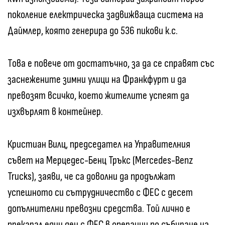
поколение електрическа задвижваща система на
Даймлер, която генерира до 536 пикови к.с.
Това е повече от достатъчно, за да се справят със
заснежените зимни улици на Франкфурт и да
превозят всичко, което жителите успеят да
изхвърлят в контейнер.
Кристиан Вилц, председател на Управителния
съвет на Мерцедес-Бенц Тръкс (Mercedes-Benz
Trucks), заяви, че са доволни да продължат
успешното си сътрудничество с ФЕС с десет
допълнителни превозни средства. Той лично е
прекарал един ден с ФЕС в операции по събиране на