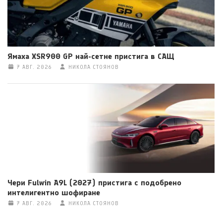
Ямаха XSR900 GP най-сетне пристига в САЩ
7 АВГ. 2026
НИКОЛА СТОЯНОВ
Чери Fulwin A9L (2027) пристига с подобрено
интелигентно шофиране
7 АВГ. 2026
НИКОЛА СТОЯНОВ