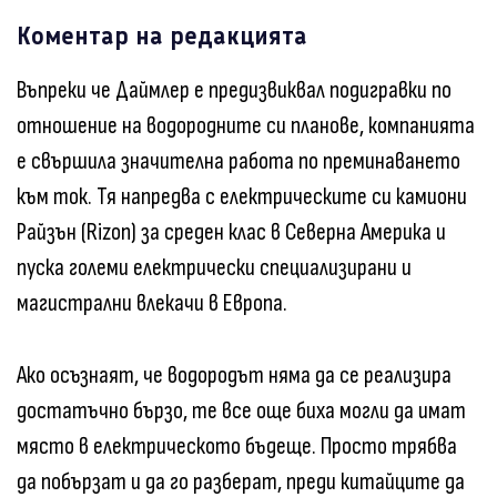
Коментар на редакцията
Въпреки че Даймлер е предизвиквал подигравки по
отношение на водородните си планове, компанията
е свършила значителна работа по преминаването
към ток. Тя напредва с електрическите си камиони
Райзън (Rizon) за среден клас в Северна Америка и
пуска големи електрически специализирани и
магистрални влекачи в Европа.
Ако осъзнаят, че водородът няма да се реализира
достатъчно бързо, те все още биха могли да имат
място в електрическото бъдеще. Просто трябва
да побързат и да го разберат, преди китайците да