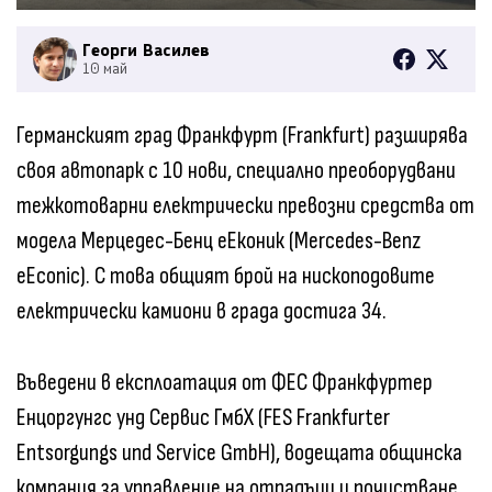
Георги Василев
10 май
Германският град Франкфурт (Frankfurt) разширява
своя автопарк с 10 нови, специално преоборудвани
тежкотоварни електрически превозни средства от
модела Мерцедес-Бенц еЕконик (Mercedes-Benz
eEconic). С това общият брой на нископодовите
електрически камиони в града достига 34.
Въведени в експлоатация от ФЕС Франкфуртер
Енцоргунгс унд Сервис ГмбХ (FES Frankfurter
Entsorgungs und Service GmbH), водещата общинска
компания за управление на отпадъци и почистване