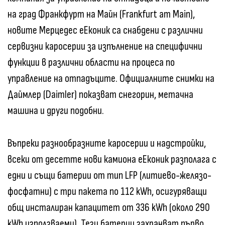
на град Франкфурт на Майн (Frankfurt am Main),
новите Мерцедес еЕконик са снабдени с различни
сервизни каросерии за изпълнение на специфични
функции в различни области на процеса по
управление на отпадъците. Официалните снимки на
Даймлер (Daimler) показват снегорин, метачна
машина и други подобни.
Въпреки разнообразните каросерии и надстройки,
всеки от десетте нови камиона еЕконик разполага с
едни и същи батерии от тип LFP (литиево-желязо-
фосфатни) с три пакета по 112 kWh, осигуряващи
общ инсталиран капацитет от 336 kWh (около 290
kWh използваеми). Тези батерии захранват първо