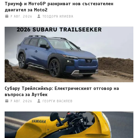
Триумф и МотоGP разкриват нов състезателен
двигател за Moto2
7 АВГ. 2026
ТЕОДОРА ИЛИЕВА
Субару Трейлсийкър: Електрическият отговор на
въпроса за Аутбек
7 АВГ. 2026
ГЕОРГИ ВАСИЛЕВ