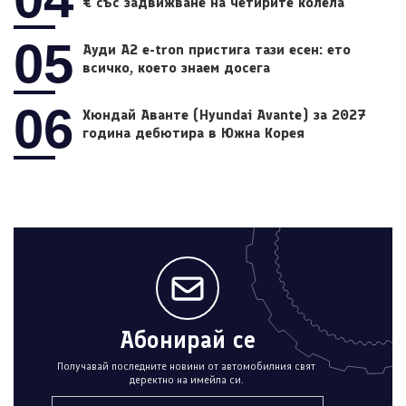
€ със задвижване на четирите колела
05
Ауди A2 e-tron пристига тази есен: ето
всичко, което знаем досега
06
Хюндай Аванте (Hyundai Avante) за 2027
година дебютира в Южна Корея
Абонирай се
Получавай последните новини от автомобилния свят
деректно на имейла си.