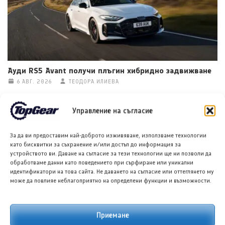
Ауди RS5 Avant получи плъгин хибридно задвижване
6 АВГ. 2026
ТЕОДОРА ИЛИЕВА
Управление на съгласие
За да ви предоставим най-доброто изживяване, използваме технологии
като бисквитки за съхранение и/или достъп до информация за
устройството ви. Даване на съгласие за тези технологии ще ни позволи да
обработваме данни като поведението при сърфиране или уникални
идентификатори на това сайта. Не даването на съгласие или оттеглянето му
може да повлияе неблагоприятно на определени функции и възможности.
Бугати Дестриер ще бъде представен като върховния
еднократен W16 хиперавтомобил
Приемане
6 АВГ. 2026
ТЕОДОРА ИЛИЕВА