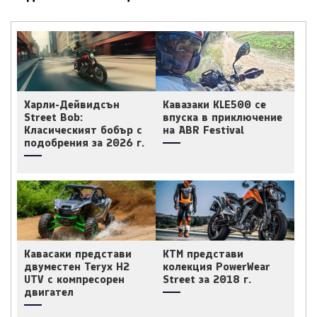
Харли-Дейвидсън
Кавазаки KLE500 се
Street Bob:
впуска в приключение
Класическият бобър с
на ABR Festival
подобрения за 2026 г.
Кавасаки представи
КТМ представи
двуместен Teryx H2
колекция PowerWear
UTV с компресорен
Street за 2018 г.
двигател