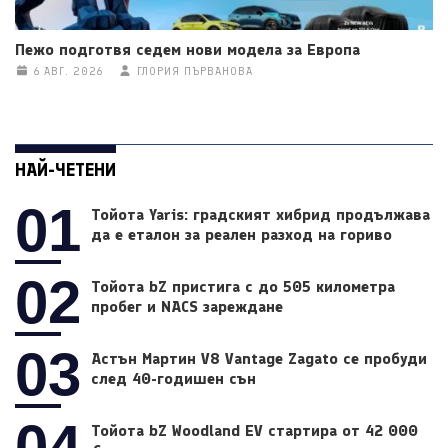
Пежо подготвя седем нови модела за Европа
6 АВГ. 2026
ГЛОРИЯ ПЪРВАНОВА
НАЙ-ЧЕТЕНИ
01
Тойота Yaris: градският хибрид продължава
да е еталон за реален разход на гориво
02
Тойота bZ пристига с до 505 километра
пробег и NACS зареждане
03
Астън Мартин V8 Vantage Zagato се пробуди
след 40-годишен сън
04
Тойота bZ Woodland EV стартира от 42 000