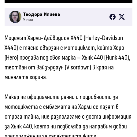
Теодора Илиева
9 май
Моделът Харли-Дейвидсън X440 (Harley-Davidson
X440) е тясно свързан с мотоциклет, който Херо
(Hero) продава под своя марка – Хънк 440 (Hunk 440),
тестван от Вайзърдаун (Visordown) в края на
миналата година.
Макар че официалните данни и подробности за
мотоциклета с емблемата на Харли се пазят в
строга тайна, ние разполагаме с доста информация
за Хънк 440, което ни позволява да направим добри
предположения за характеристиките.