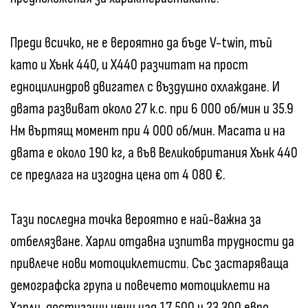
Преди всичко, не е вероятно да бъде V-twin, тъй
като и Хънк 440, и X440 разчитат на прост
едноцилиндров двигател с въздушно охлаждане. И
двата развиват около 27 к.с. при 6 000 об/мин и 35.9
Нм въртящ момент при 4 000 об/мин. Масата и на
двата е около 190 кг, а във Великобритания Хънк 440
се предлага на изгодна цена от 4 080 €.
Тази последна точка вероятно е най-важна за
отбелязване. Харли отдавна изпитва трудности да
привлече нови мотоциклетисти. Със застаряваща
демографска група и повечето мотоциклети на
Харли, достигащи цени над 17 500 и 23 300 евро,