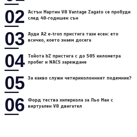
02
Астън Мартин V8 Vantage Zagato се пробуди
след 40-годишен сън
03
Ауди A2 e-tron пристига тази есен: ето
всичко, което знаем досега
04
Тойота bZ пристига с до 505 километра
пробег и NACS зареждане
05
За какво служи четириколонният подемник?
06
Форд тества хиперкола за Льо Ман с
виртуален V8 двигател