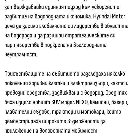
затвърждавайки единния подход към ускореното
развитие на водородната икономика. Hyundai Motor
цели да засили глобалното си лидерство в областта
на водорода и да разшири стратегическите си
партньорства в подкрепа на въглеродната
неутралност.
Присъстващите на събитието разгледаха няколко
поколения горивни клетки и електролизьори, както и
превозни средства, задвижвани с водород. Сред тях
бяха изцяло новият SUV модел NEXO, камиони, багери,
плавателни съдове, трактори и мотокари, които
демонстрираха широките възможности за
приложение на водородната мобилност.