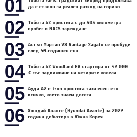
01
Тойота Yaris: градският хибрид продължава
да е еталон за реален разход на гориво
02
Тойота bZ пристига с до 505 километра
пробег и NACS зареждане
03
Астън Мартин V8 Vantage Zagato се пробуди
след 40-годишен сън
04
Тойота bZ Woodland EV стартира от 42 000
€ със задвижване на четирите колела
05
Ауди A2 e-tron пристига тази есен: ето
всичко, което знаем досега
06
Хюндай Аванте (Hyundai Avante) за 2027
година дебютира в Южна Корея