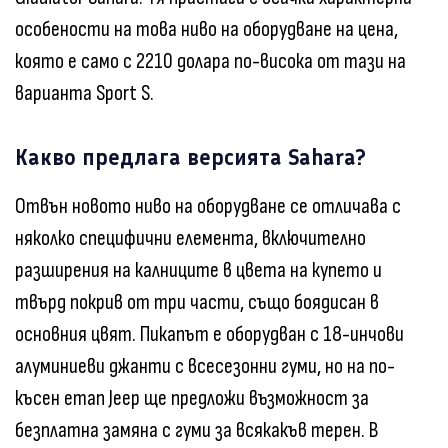
особености на това ниво на оборудване на цена,
която е само с 2210 долара по-висока от тази на
варианта Sport S.
Какво предлага версията Sahara?
Отвън новото ниво на оборудване се отличава с
няколко специфични елемента, включително
разширения на калниците в цвета на купето и
твърд покрив от три части, също боядисан в
основния цвят. Пикапът е оборудван с 18-инчови
алуминиеви джанти с всесезонни гуми, но на по-
късен етап Jeep ще предложи възможност за
безплатна замяна с гуми за всякакъв терен. В