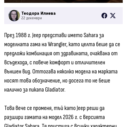
Теодора Илиева
22 декември
През 1988 г. Jeep представи името Sahara за
моделната гама на Wrangler, като целта беше да се
предложи комбинация от здравината, очаквана от
всъдехода, с повече комфорт и отличителен
външен вид. Оттогава няколко модела на марката
носят това обозначение, но досега то не беше
налично за пикапа Gladiator.
Това вече се променя, тъй като Jeep реши да
разшири гамата на модел 2026 г. с версията
Gladiator Sahara. Тя пристига с всички характерни