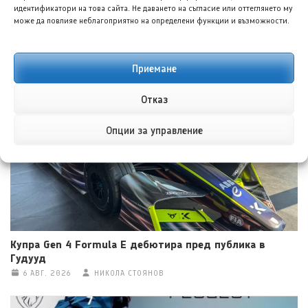
идентификатори на това сайта. Не даването на съгласие или оттеглянето му
може да повлияе неблагоприятно на определени функции и възможности.
Бугати Дестриер ще бъде представен като върховния
Приемане
еднократен W16 хиперавтомобил
6 АВГ. 2026
ТЕОДОРА ИЛИЕВА
Отказ
Опции за управление
Купра Gen 4 Formula E дебютира пред публика в
Гудууд
6 АВГ. 2026
НИКОЛА СТОЯНОВ