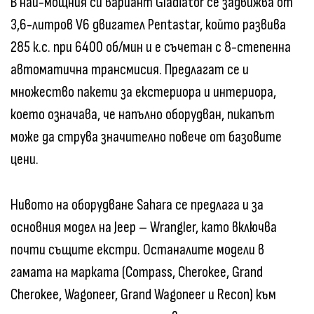
В най-мощния си вариант Gladiator се задвижва от
3,6-литров V6 двигател Pentastar, който развива
285 к.с. при 6400 об/мин и е съчетан с 8-степенна
автоматична трансмисия. Предлагат се и
множество пакети за екстериора и интериора,
което означава, че напълно оборудван, пикапът
може да струва значително повече от базовите
цени.
Нивото на оборудване Sahara се предлага и за
основния модел на Jeep – Wrangler, като включва
почти същите екстри. Останалите модели в
гамата на марката (Compass, Cherokee, Grand
Cherokee, Wagoneer, Grand Wagoneer и Recon) към