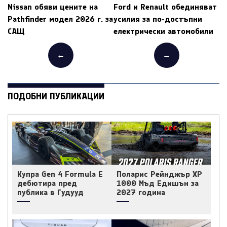
Nissan обяви цените на
Ford и Renault обединяват
Pathfinder модел 2026 г. за
усилия за по-достъпни
САЩ
електрически автомобили
←
→
ПОДОБНИ ПУБЛИКАЦИИ
Купра Gen 4 Formula E
Поларис Рейнджър ХР
дебютира пред
1000 Мъд Едишън за
публика в Гудууд
2027 година