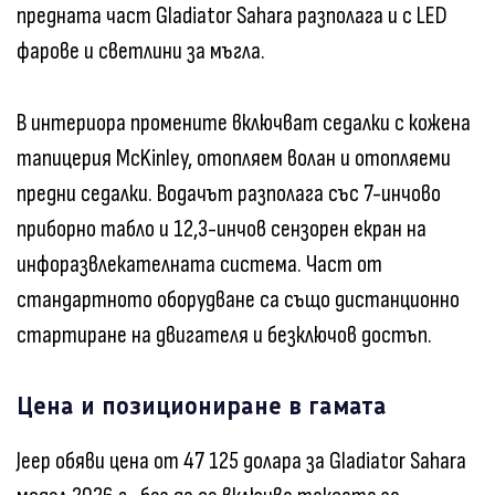
предната част Gladiator Sahara разполага и с LED
фарове и светлини за мъгла.
В интериора промените включват седалки с кожена
тапицерия McKinley, отопляем волан и отопляеми
предни седалки. Водачът разполага със 7-инчово
приборно табло и 12,3-инчов сензорен екран на
инфоразвлекателната система. Част от
стандартното оборудване са също дистанционно
стартиране на двигателя и безключов достъп.
Цена и позициониране в гамата
Jeep обяви цена от 47 125 долара за Gladiator Sahara