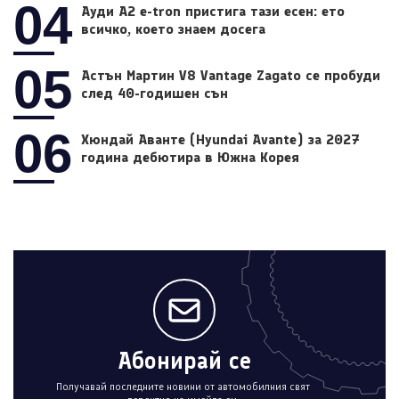
04
Ауди A2 e-tron пристига тази есен: ето
всичко, което знаем досега
05
Астън Мартин V8 Vantage Zagato се пробуди
след 40-годишен сън
06
Хюндай Аванте (Hyundai Avante) за 2027
година дебютира в Южна Корея
Абонирай се
Получавай последните новини от автомобилния свят