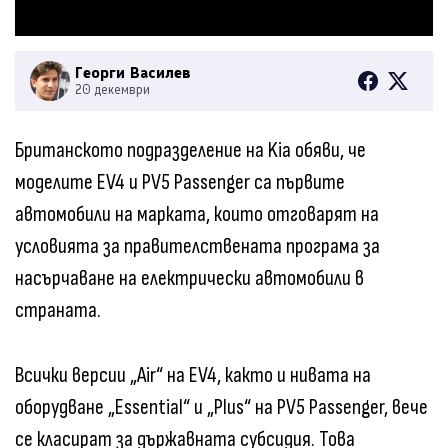
Георги Василев
20 декември
Британското подразделение на Kia обяви, че
моделите EV4 и PV5 Passenger са първите
автомобили на марката, които отговарят на
условията за правителствената програма за
насърчаване на електрически автомобили в
страната.
Всички версии „Air“ на EV4, както и нивата на
оборудване „Essential“ и „Plus“ на PV5 Passenger, вече
се класират за държавната субсидия. Това