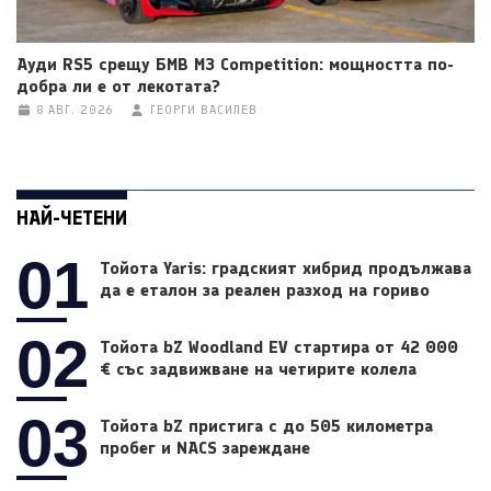
Ауди RS5 срещу БМВ M3 Competition: мощността по-
добра ли е от лекотата?
8 АВГ. 2026
ГЕОРГИ ВАСИЛЕВ
НАЙ-ЧЕТЕНИ
01
Тойота Yaris: градският хибрид продължава
да е еталон за реален разход на гориво
02
Тойота bZ Woodland EV стартира от 42 000
€ със задвижване на четирите колела
03
Тойота bZ пристига с до 505 километра
пробег и NACS зареждане