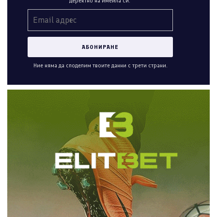
деректно на имейла си.
Ние няма да споделим твоите данни с трети страни.