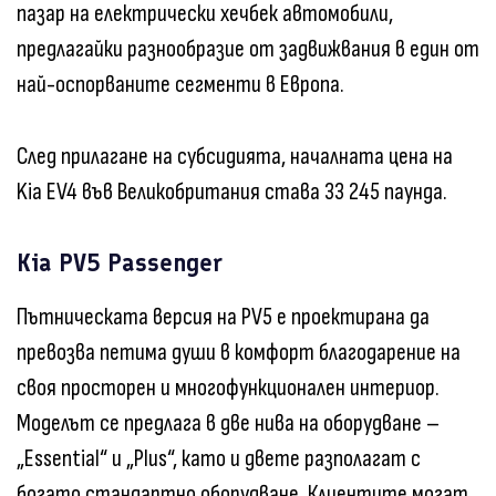
пазар на електрически хечбек автомобили,
предлагайки разнообразие от задвижвания в един от
най-оспорваните сегменти в Европа.
След прилагане на субсидията, началната цена на
Kia EV4 във Великобритания става 33 245 паунда.
Kia PV5 Passenger
Пътническата версия на PV5 е проектирана да
превозва петима души в комфорт благодарение на
своя просторен и многофункционален интериор.
Моделът се предлага в две нива на оборудване –
„Essential“ и „Plus“, като и двете разполагат с
богато стандартно оборудване. Клиентите могат