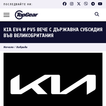
Skip
ПОСЛЕДВАЙТЕ НИ:
to
content
(Press
Enter)
KIA EV4 И PV5 ВЕЧЕ С ДЪРЖАВНА СУБСИДИЯ
ВЪВ ВЕЛИКОБРИТАНИЯ
Начало
/
Хибриди