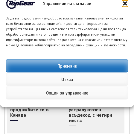
Управление на съгласие
За да ви предоставим най-доброто изживяване, използваме технологии
като бисквитки за съхранение и/или достъп до информация за
устройството ви. Даване на съгласие за тези технологии ще ни позволи да
Шкода Kamiq: Защо
Киа Carnival Hybrid
обработваме данни като поведението при сърфиране или уникални
този практичен SUV
срещу Тойота Sienna
идентификатори на това сайта. Не даването на съгласие или оттеглянето му
остава сред най-
Hybrid: Битката на
може да повлияе неблагоприятно на определени функции и възможности.
умните покупки в
минивановете
Ирландия
Приемане
Отказ
Опции за управление
Линкълн Nautilus
БИД Янгванг U8L
Hybrid възобнови
Premium Edition –
продажбите си в
ултралуксозен
Канада
всъдеход с четири
места