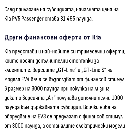
След прилагане на субсидията, началната цена на
Kia PV5 Passenger става 31 495 паунда.
Други финансови оферти от Kia
Kia представи и най-новите си тримесечни оферти,
които носят допълнителни отстъпки за
клиентите. Версиите „GT-Line“ и „GT-Line S“ на
модела EV4 вече се възползват от финансов стимул
в размер на 3000 паунда при покупка на лизинг,
докато версията „Air“ получава допълнителни 1000
паунда към държавната субсидия. Всички нива на
оборудване на EV3 се предлагат с финансов стимул
от 3000 паунда, а останалите електрически модели