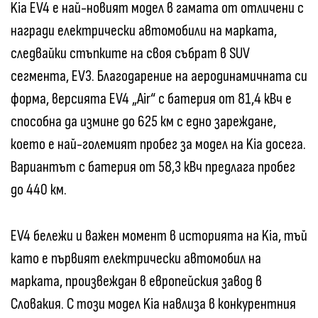
Kia EV4 е най-новият модел в гамата от отличени с
награди електрически автомобили на марката,
следвайки стъпките на своя събрат в SUV
сегмента, EV3. Благодарение на аеродинамичната си
форма, версията EV4 „Air“ с батерия от 81,4 кВч е
способна да измине до 625 км с едно зареждане,
което е най-големият пробег за модел на Kia досега.
Вариантът с батерия от 58,3 кВч предлага пробег
до 440 км.
EV4 бележи и важен момент в историята на Kia, тъй
като е първият електрически автомобил на
марката, произвеждан в европейския завод в
Словакия. С този модел Kia навлиза в конкурентния