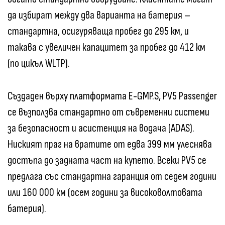
да избират между два варианта на батерия –
стандартна, осигуряваща пробег до 295 км, и
такава с увеличен капацитет за пробег до 412 км
(по цикъл WLTP).
Създаден върху платформата E-GMP.S, PV5 Passenger
се възползва стандартно от съвременни системи
за безопасност и асистенция на водача (ADAS).
Ниският праг на вратите от едва 399 мм улеснява
достъпа до задната част на купето. Всеки PV5 се
предлага със стандартна гаранция от седем години
или 160 000 км (осем години за високоволтовата
батерия).