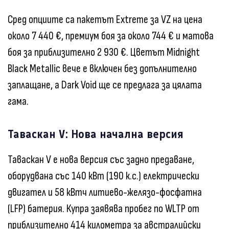
Сред опциите са пакетът Extreme за VZ на цена
около 7 440 €, премиум боя за около 744 € и матова
боя за приблизително 2 930 €. Цветът Midnight
Black Metallic вече е включен без допълнително
заплащане, а Dark Void ще се предлага за цялата
гама.
Таваскан V: Нова начална версия
Таваскан V е нова версия със задно предаване,
оборудвана със 140 кВт (190 к.с.) електрически
двигател и 58 кВтч литиево-желязо-фосфатна
(LFP) батерия. Купра заявява пробег по WLTP от
приблизително 414 километра за австралийски