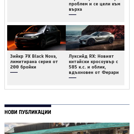
проблем и се цели към
върха
Зийкр 7X Black Nova,
Луксийд RX: Новият
лимитирана серия от
китайски кросоувър с
200 бройки
585 к.с. и облик,
вдъхновен от Ферари
НОВИ ПУБЛИКАЦИИ