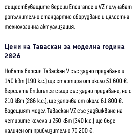
съществуващите версии Endurance и VZ получават
допълнително стандартно оборудване и цялостна
технологична актуализация.
Цени на Таваскан за моделна година
2026
Новата версия Таваскан V със задно предаване и
140 кВт (190 к.с.) ще стартира от около 51 600 €.
Версията Endurance също със задно предаване, но с
210 кВт (286 к.с.), ще започва от около 61 800 €.
Водещият модел Таваскан VZ със задвижване на
четирите колела и 250 кВт (340 к.с.) ще бъде
наличен от приблизително 70 200 €.