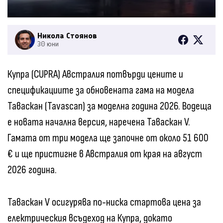
Никола Стоянов
30 юни
Купра (CUPRA) Австралия потвърди цените и
спецификациите за обновената гама на модела
Таваскан (Tavascan) за моделна година 2026. Водеща
е новата начална версия, наречена Таваскан V.
Гамата от три модела ще започне от около 51 600
€ и ще пристигне в Австралия от края на август
2026 година.
Таваскан V осигурява по-ниска стартова цена за
електрическия всъдеход на Купра, докато