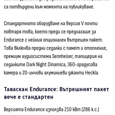
са потвърдени към момента на публикуване.
Стандартното оборудване на версия V почти
повтаря това, което преди се предлагаше за
Endurance с нейния опционален вътрешен пакет.
Това включва предни седалки с памет и отопление,
премиум аудиосистема Sennheiser, тапицерия на
седалките Dark Night Dinamica, 360-градусова
камера и 20-инчови алуминиеви джанти Heckla.
Таваскан Endurance: Вътрешният пакет
вече е стандартен
Версията Endurance използва 210 кВт (286 к.с.)