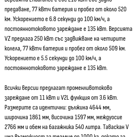
предаване, 77 кВтч батерия и пробег от около 520
км. Ускорението е 6.8 секунди до 100 км/ч, а
постояннотоковото зареждане е 135 кВт. Версията
VZ предлага 250 кВт със задвижване на четирите
колела, 77 кВтч батерия и пробег от около 509 км.
Ускорението е 5.5 секунди до 100 км/ч, а
постояннотоковото зареждане е 135 кВт.
Всички версии предлагат променливотоково
зареждане от 11 кВт и V2L функция от 3.6 кВт.
Размерите са идентични: дължина 4644 мм,
широчина 1861 мм, височина 1597 мм, междуосие
2766 мм и обем на багажника 540 литра. Таваскан V
има възможност за теглене до 1000 кг, докато за