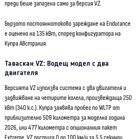
преди беше запазена само за версия VZ.
Бързото постояннотоково зареждане на Endurance
е оценено на 135 кВт, според конфигуратора на
Купра Австралия.
Таваскан VZ: Водещ модел с два
двигателя
Версията VZ използва система с два двигателя и
задвижване на четирите колела, произвеждаща 250
кВт (340 к.с.). Купра заявява пробег по WLTP от
приблизително 509 километра за моделна година
2026, или 477 километра с опционалния пакет
Extreme. VZ достига 0 до 100 км/ч за 5.5 секунди.