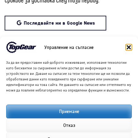
срокове за доставка след този период.
Последвайте ни в Google News
Споделете в социалните мрежи:
Управление на съгласие
За да ви предоставим най-доброто изживяване, използваме технологии
като бисквитки за съхранение и/или достъп до информация за
устройството ви. Даване на съгласие за тези технологии ще ни позволи да
обработваме данни като поведението при сърфиране или уникални
идентификатори на това сайта. Не даването на съгласие или оттеглянето му
може да повлияе неблагоприятно на определени функции и възможности.
Приемане
Отказ