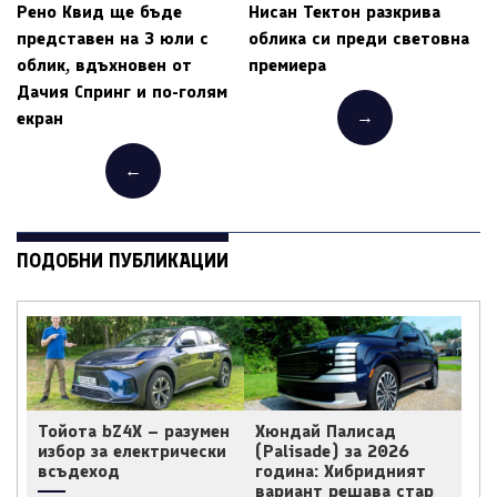
Рено Квид ще бъде
Нисан Тектон разкрива
представен на 3 юли с
облика си преди световна
облик, вдъхновен от
премиера
Дачия Спринг и по-голям
→
екран
←
ПОДОБНИ ПУБЛИКАЦИИ
Тойота bZ4X – разумен
Хюндай Палисад
избор за електрически
(Palisade) за 2026
всъдеход
година: Хибридният
вариант решава стар