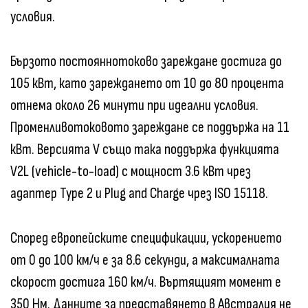
условия.
Бързото постояннотоково зареждане достига до
105 кВт, като зареждането от 10 до 80 процента
отнема около 26 минути при идеални условия.
Променливотоковото зареждане се поддържа на 11
кВт. Версията V също така поддържа функцията
V2L (vehicle-to-load) с мощност 3.6 кВт чрез
адаптер Type 2 и Plug and Charge чрез ISO 15118.
Според европейските спецификации, ускорението
от 0 до 100 км/ч е за 8.6 секунди, а максималната
скорост достига 160 км/ч. Въртящият момент е
350 Нм. Данните за представянето в Австралия не