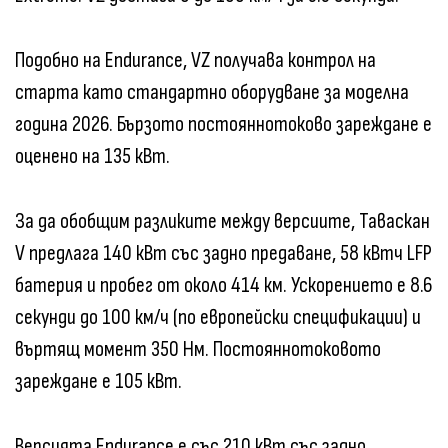
Подобно на Endurance, VZ получава контрол на
старта като стандартно оборудване за моделна
година 2026. Бързото постояннотоково зареждане е
оценено на 135 кВт.
За да обобщим разликите между версиите, Таваскан
V предлага 140 кВт със задно предаване, 58 кВтч LFP
батерия и пробег от около 414 км. Ускорението е 8.6
секунди до 100 км/ч (по европейски спецификации) и
въртящ момент 350 Нм. Постояннотоковото
зареждане е 105 кВт.
Версията Endurance е със 210 кВт със задно