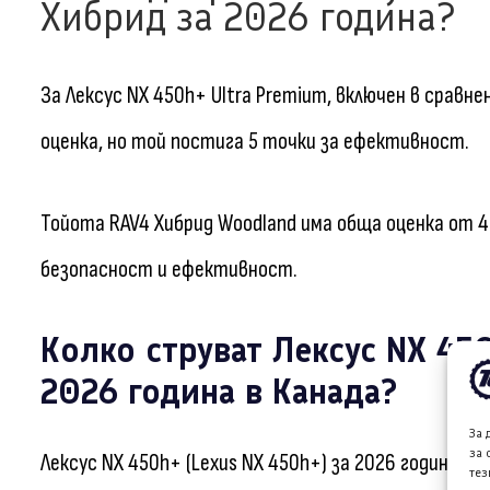
Хибрид за 2026 година?
За Лексус NX 450h+ Ultra Premium, включен в срав
оценка, но той постига 5 точки за ефективност.
Тойота RAV4 Хибрид Woodland има обща оценка от 4.1
безопасност и ефективност.
Колко струват Лексус NX 45
2026 година в Канада?
За 
за 
Лексус NX 450h+ (Lexus NX 450h+) за 2026 година се
тез