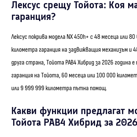
Лексус срещу Тойота: Коя м
гаранция?
Лексус покрива модела NX 450h+ с 48 месеца или 80
километра гаранция на задвижващия механизъм и 4
друга страна, Тойота РАВ4 Хибрид за 2026 година е
гаранция на Тойота, 60 месеца или 100 000 киломе
или 9 999 999 километра пътна помощ.
Какви функции предлагат м
Тойота РАВ4 Хибрид за 2026