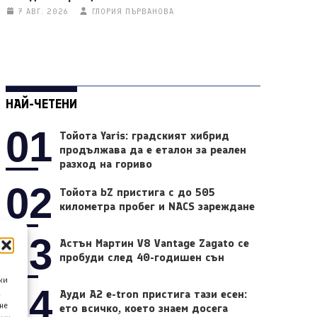
7 АВГ. 2026
ГЛОРИЯ ПЪРВАНОВА
НАЙ-ЧЕТЕНИ
01
Тойота Yaris: градският хибрид
продължава да е еталон за реален
разход на гориво
02
Тойота bZ пристига с до 505
километра пробег и NACS зареждане
03
Астън Мартин V8 Vantage Zagato се
пробуди след 40-годишен сън
ки
04
Ауди A2 e-tron пристига тази есен:
а
не
ето всичко, което знаем досега