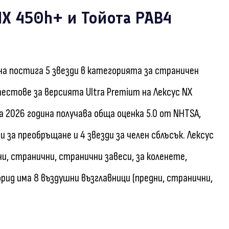
NX 450h+ и Тойота РАВ4
на постига 5 звезди в категорията за страничен
тестове за версията Ultra Premium на Лексус NX
а 2026 година получава обща оценка 5.0 от NHTSA,
и за преобръщане и 4 звезди за челен сблъсък. Лексус
ни, странични, странични завеси, за коленете,
рид има 8 въздушни възглавници (предни, странични,