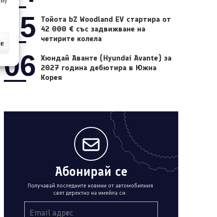
 му
05
Тойота bZ Woodland EV стартира от
42 000 € със задвижване на
четирите колела
ие
06
Хюндай Аванте (Hyundai Avante) за
2027 година дебютира в Южна
Корея
Абонирай се
Получавай последните новини от автомобилния
свят деректно на имейла си.