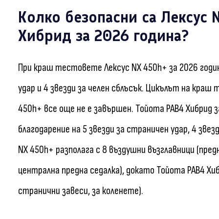
Колко безопасни са Лексус 
Хибрид за 2026 година?
При краш тестовете Лексус NX 450h+ за 2026 годи
удар и 4 звезди за челен сблъсък. Цикълът на краш 
450h+ все още не е завършен. Тойота РАВ4 Хибрид з
благодарение на 5 звезди за страничен удар, 4 звезд
NX 450h+ разполага с 8 въздушни възглавници (пред
централна предна седалка), докато Тойота РАВ4 Хиб
странични завеси, за коленете).