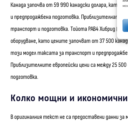
или
Канада започва от 59 990 канадски долара, като къ
мож
и предпродажбена подготовка. Приблизителната цена
транспорт и подготовка. Тойота РАВ4 Хибрид (Toyot
оборудване, като цените започват от 37 500 канадс
този модел таксата за транспорт и предпродажбен
Приблизителните европейски цени са между 25 500 €
подготовка.
Колко мощни и икономични 
В оригиналния текст не са предоставени данни за