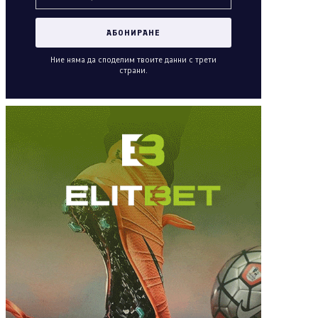
Ние няма да споделим твоите данни с трети
страни.