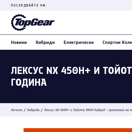
Skip
ПОСЛЕДВАЙТЕ НИ:
to
content
(Press
Enter)
Новини
Хибриди
Електрически
Спортни Кол
ЛЕКСУС NX 450H+ И ТОЙО
ГОДИНА
/
/
Начало
Хибриди
Лексус NX 450h+ и Тойота RAV4 Хибрид – сравнение на