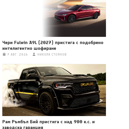
Чери Fulwin A9L (2027) пристига с подобрено
интелигентно шофиране
7 АВГ. 2026
НИКОЛА СТОЯНОВ
Рам Ръмбъл Бий пристига с над 900 к.с. и
заводска гаранция