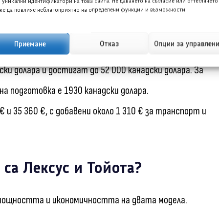
 уникални идентификатори на това сайта. Не даването на съгласие или оттеглянето
м нея се добавят 2205 канадски долара за транспорт
е да повлияе неблагоприятно на определени функции и възможности.
 в Европа е около 40 790 € плюс 1 500 € за
Приемане
Отказ
Опции за управлен
a RAV4 Hybrid) за 2026 година предлага пет нива на
ки долара и достигат до 52 000 канадски долара. За
а подготовка е 1930 канадски долара.
 и 35 360 €, с добавени около 1 310 € за транспорт и
са Лексус и Тойота?
 мощността и икономичността на двата модела.