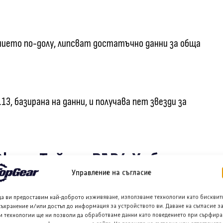
нението по-долу, липсват достатъчно данни за обща
3, базирана на данни, и получава пет звезди за
0h+ и Тойота РАВ4 Хибрид за
Управление на съгласие
да ви предоставим най-доброто изживяване, използваме технологии като бисквит
съхранение и/или достъп до информация за устройството ви. Даване на съгласие з
 предлага в една-единствена версия, чиято цена в
и технологии ще ни позволи да обработваме данни като поведението при сърфира