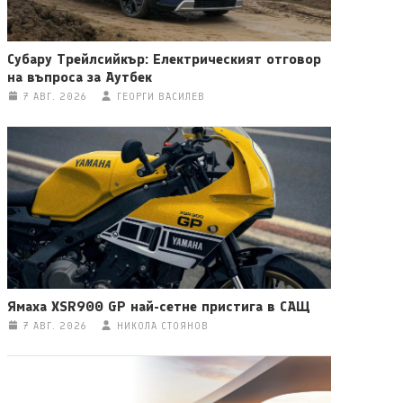
Субару Трейлсийкър: Електрическият отговор
на въпроса за Аутбек
7 АВГ. 2026
ГЕОРГИ ВАСИЛЕВ
Ямаха XSR900 GP най-сетне пристига в САЩ
7 АВГ. 2026
НИКОЛА СТОЯНОВ