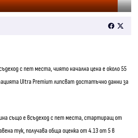
всъдеход с пет места, чиято начална цена е около 55
ектацията Ultra Premium липсват достатъчно данни за
година също е всъдеход с пет места, стартиращ от
авена тук, получава обща оценка от 4.13 от 5 в