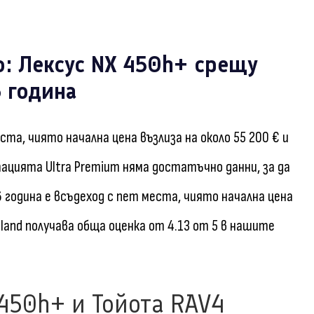
о: Лексус NX 450h+ срещу
 година
ста, чиято начална цена възлиза на около 55 200 € и
тацията Ultra Premium няма достатъчно данни, за да
6 година е всъдеход с пет места, чиято начална цена
land получава обща оценка от 4.13 от 5 в нашите
 450h+ и Тойота RAV4