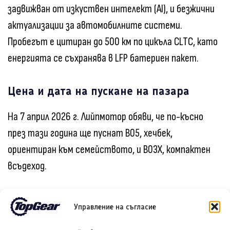
задвижван от изкуствен интелект (AI), и безжични
актуализации за автомобилните системи.
Пробегът е цитиран до 500 км по цикъла CLTC, като
енергията се съхранява в LFP батериен пакет.
Цена и дата на пускане на пазара
На 7 април 2026 г. Лийпмотор обяви, че по-късно
през тази година ще пуснат B05, хечбек,
ориентиран към семейството, и B03X, компактен
всъдеход.
Лийпмотор класифицира B03X като всъдеход от B-
Управление на съгласие
сегмент. В гамата на марката във Великобритания