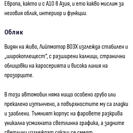
Европа, както и с A10 в Азия, и ето какво мислим за
неговия облик, интериор и функции.
Облик
Видян на живо, Лийпмотор B03X изглежда стабилен и
„широкоплещест“, с разширени калници, странични
облицовки на каросерията и висока линия на
прозорците.
В този автомобил няма нищо особено грубо или
прекалено изтънчено, а повърхностите му са гладки
и заоблени. Тъмният корпус на фаровете разкрива
уникална усмихната светлинна графика, а задните
светлини изглеждат сякаш се смеят.