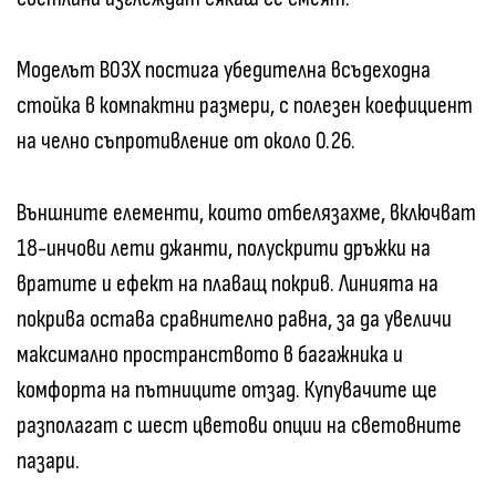
Моделът B03X постига убедителна всъдеходна
стойка в компактни размери, с полезен коефициент
на челно съпротивление от около 0.26.
Външните елементи, които отбелязахме, включват
18-инчови лети джанти, полускрити дръжки на
вратите и ефект на плаващ покрив. Линията на
покрива остава сравнително равна, за да увеличи
максимално пространството в багажника и
комфорта на пътниците отзад. Купувачите ще
разполагат с шест цветови опции на световните
пазари.