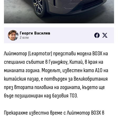
Георги Василев
2 юли
Лийпмотор (Leapmotor) представи модела B03X на
специално събитие в Гуанджоу, Китай, в края на
миналата година. Моделът, известен като A10 на
китайския пазар, е потвърден за Великобритания
през втората половина на годината, където ще
бъде позициониран над базовия T03.
Прекарахме известно време с Лийпмотор B03X в