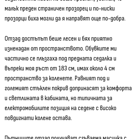
малък преден страничен прозорец и по-ниски
прозорци биха могли да я направят още по-добра.
Отзад достъпът беше лесен и бях приятно
изненадан от пространството. Обувките ми
частично се плъзгаха под предната седалка и
въпреки моя ръст от 183 см, имах около 4 см
пространство за коленете. Равният под и
големият стъклен покрив допринасят за комфорта
и светлината в кабината, но типичната за
електромобилите позиция на седене с високо
повдигнати колене остава.
Пътниците отзад получават сгъваема масичка с