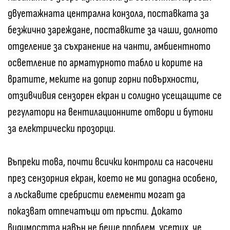
двуетажната централна конзола, поставката за
безжично зареждане, поставките за чаши, долното
отделение за съхранение на чанти, амбиентното
осветление по арматурното табло и корите на
вратите, меките на допир горни повърхности,
отзивчивия сензорен екран и солидно усещащите се
регулатори на вентилационните отвори и бутони
за електрически прозорци.
Въпреки това, почти всички контроли са насочени
през сензорния екран, което не ми допадна особено,
а лъскавите сребристи елементи могат да
показват отпечатъци от пръсти. Докато
видимостта навън не беше проблем, усетих, че