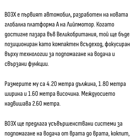
B03X е първият автомобил, разработен на новата
глобална платформа A на Лийпмотор. Когато
достигне пазара във Великобритания, той ще бъде
позициониран като компактен всъдеход, фокусиран
върху технологии за подпомагане на водача и
свързани функции.
Размерите му са 4.20 метра дължина, 1.80 метра
ширина и 1.60 метра височина. Междуосието
надвишава 2.60 метра.
B03X ще предлага усъвършенствани системи за
подпомагане на водача от врата до врата, кокпит,