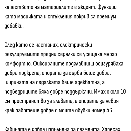
качеството на материалите е акцент. Функции
като масичката и стъкления покрив са премиум
добавки.
След като се настаних, електрически
регулируемите предни седалки се усещаха много
комфортно. Фиксираните подглавници осигуряваха
добра подкрепа, опората за гърба беше добра,
ширината на седалката беше адекватна, а
подбедриците бяха добре поддържани. Имах около 10
см пространство за главата, а опората за левия
крак работеше добре с моите обувки номер 46.
Кабината е добре изпълнена за сегмента. Харесах