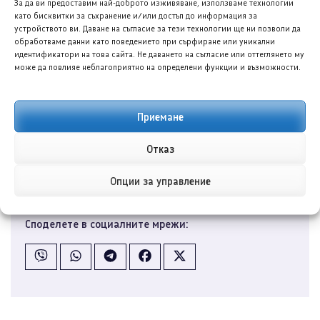
той ще се позиционира под наскоро представения
За да ви предоставим най-доброто изживяване, използваме технологии
като бисквитки за съхранение и/или достъп до информация за
B10. Очакваме стартова цена от около 29 000 евро,
устройството ви. Даване на съгласие за тези технологии ще ни позволи да
обработваме данни като поведението при сърфиране или уникални
когато моделът пристигне през втората половина
идентификатори на това сайта. Не даването на съгласие или оттеглянето му
на годината, конкурирайки се с Форд (Ford) Puma
може да повлияе неблагоприятно на определени функции и възможности.
Gen-E, Рено (Renault) 4, Киа (Kia) EV2 и предстоящия
Фолксваген (VW) ID.2 X.
Приемане
Отказ
Последвайте ни в Google News
Опции за управление
Споделете в социалните мрежи: