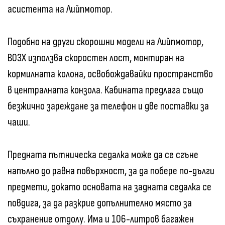
асистента на Лийпмотор.
Подобно на други скорошни модели на Лийпмотор,
B03X използва скоростен лост, монтиран на
кормилната колона, освобождавайки пространство
в централната конзола. Кабината предлага също
безжично зареждане за телефон и две поставки за
чаши.
Предната пътническа седалка може да се сгъне
напълно до равна повърхност, за да побере по-дълги
предмети, докато основата на задната седалка се
повдига, за да разкрие допълнително място за
съхранение отдолу. Има и 106-литров багажен