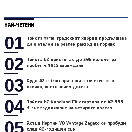
НАЙ-ЧЕТЕНИ
01
Тойота Yaris: градският хибрид продължава
да е еталон за реален разход на гориво
02
Тойота bZ пристига с до 505 километра
пробег и NACS зареждане
03
Ауди A2 e-tron пристига тази есен: ето
всичко, което знаем досега
04
Тойота bZ Woodland EV стартира от 42 000
€ със задвижване на четирите колела
05
Астън Мартин V8 Vantage Zagato се пробуди
след 40-годишен сън