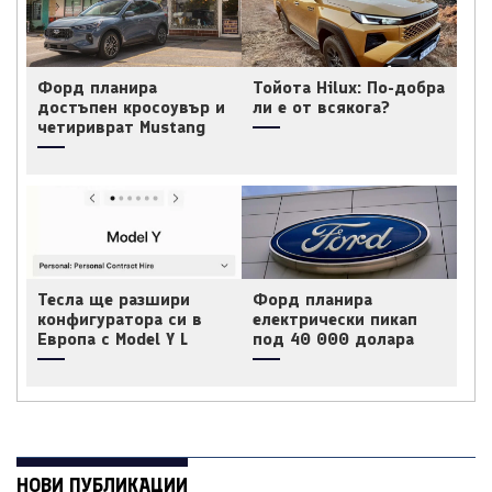
Форд планира
Тойота Hilux: По-добра
достъпен кросоувър и
ли е от всякога?
четириврат Mustang
Тесла ще разшири
Форд планира
конфигуратора си в
електрически пикап
Европа с Model Y L
под 40 000 долара
НОВИ ПУБЛИКАЦИИ