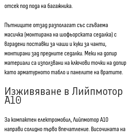
отсек под пода на багажника.
Пътниците отзад разполагат със сгъваема
масичка (монтирана на шофьорската седалка) с
вградени поставки за чаши и куки за чанти,
монтирани зад предните седалки. Меки на допир
материали са използвани на ключови точки на допир
като арматурното табло и панелите на вратите.
Изживяване в Лийпмотор
A10
За компактен електромобил, Лийпмотор A10
направи солидно първо впечатление. Височината на