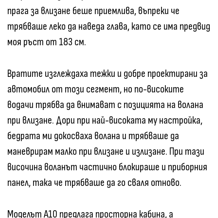
прага за влизане беше приемлива, въпреки че
трябваше леко да наведа глава, като се има предвид
моя ръст от 183 см.
Вратите изглеждаха тежки и добре проектирани за
автомобил от този сегмент, но по-високите
водачи трябва да внимават с позицията на волана
при влизане. Дори при най-високата му настройка,
бедрата ми докосваха волана и трябваше да
маневрирам малко при влизане и излизане. При тази
височина воланът частично блокираше и приборния
панел, така че трябваше да го сваля отново.
Моделът A10 предлага просторна кабина, а