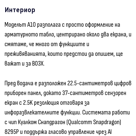
Интериор
Моделът A10 разполага с просто оформление на
арматурното табло, центрирано около два екрана, и
смятаме, че много от функциите и
преживяванията, които предстои да опишем, ще
важат и за B03X.
Пред водача е разположен 22.5-сантиметров цифров
приборен панел, докато 37-сантиметров сензорен
екран с 2.5K резолюция отговаря за
инфоразвлекателните функции. Системата работи
с чип Куалком Снапдрагон (Qualcomm Snapdragon)
8295P и поддържа гласово управление чрез AI