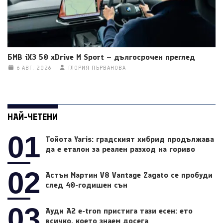
БМВ iX3 50 xDrive M Sport – дългосрочен преглед
6 АВГ. 2026
ГЛОРИЯ ПЪРВАНОВА
НАЙ-ЧЕТЕНИ
01
Тойота Yaris: градският хибрид продължава
да е еталон за реален разход на гориво
02
Астън Мартин V8 Vantage Zagato се пробуди
след 40-годишен сън
03
Ауди A2 e-tron пристига тази есен: ето
всичко, което знаем досега