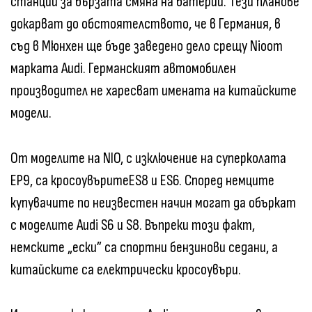
станции за бързата смяна на батерии. Тези планове
докарват до обстоятелството, че в Германия, в
съд в Мюнхен ще бъде заведено дело срещу Nioот
марката Audi. Германският автомобилен
производител не харесват имената на китайските
модели.
От моделите на NIO, с изключение на суперколата
EP9, са кросоувъритеES8 и ES6. Според немците
купувачите по неизвестен начин могат да объркат
с моделите Audi S6 и S8. Въпреки този факт,
немските „ески” са спортни бензинови седани, а
китайските са електрически кросоувъри.