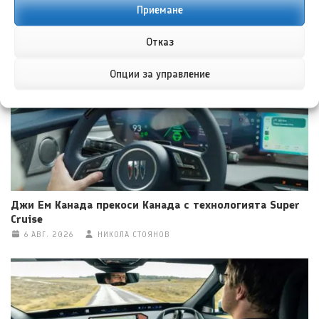
Мерцедес-АМГ ГТ 53 ЕВ заменя мощността с над 800
Приемане
км пробег
6 АВГ. 2026
ГЛОРИЯ ПЪРВАНОВА
Отказ
Опции за управление
Джи Ем Канада прекоси Канада с технологията Super
Cruise
6 АВГ. 2026
НИКОЛА СТОЯНОВ