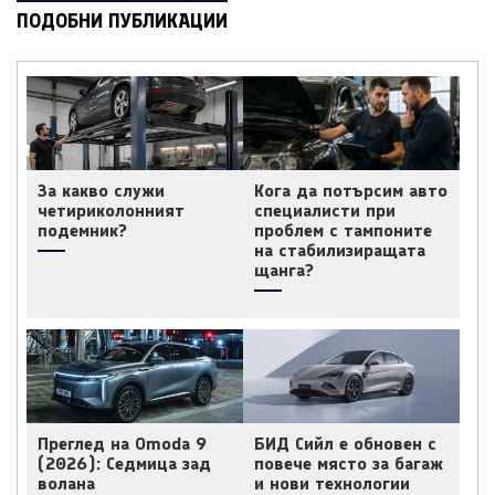
ПОДОБНИ ПУБЛИКАЦИИ
За какво служи
Кога да потърсим авто
четириколонният
специалисти при
подемник?
проблем с тампоните
на стабилизиращата
щанга?
Преглед на Omoda 9
БИД Сийл е обновен с
(2026): Седмица зад
повече място за багаж
волана
и нови технологии