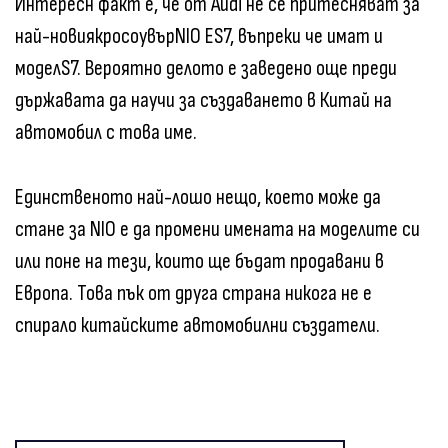
Интересн факт е, че от Audi не се притесняват за
най-новиякросоувърNIO ES7, въпреки че имат и
моделS7. Вероятно делото е заведено още преди
държавата да научи за създаването в Китай на
автомобил с това име.
Единственото най-лошо нещо, което може да
стане за NIO е да промени имената на моделите си
или поне на тези, които ще бъдат продавани в
Европа. Това пък от друга страна никога не е
спирало китайските автомобилни създатели.