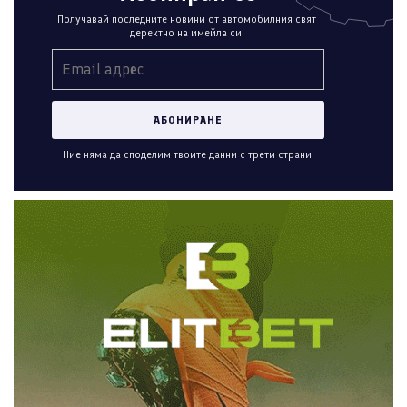
Получавай последните новини от автомобилния свят
деректно на имейла си.
Ние няма да споделим твоите данни с трети страни.