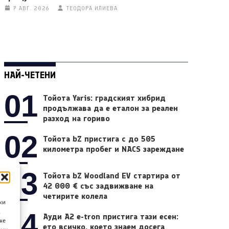
7 АВГ. 2026
ТЕОДОРА ИЛИЕВА
НАЙ-ЧЕТЕНИ
01
Тойота Yaris: градският хибрид
продължава да е еталон за реален
разход на гориво
02
Тойота bZ пристига с до 505
километра пробег и NACS зареждане
03
Тойота bZ Woodland EV стартира от
42 000 € със задвижване на
четирите колела
ки
04
а
Ауди A2 e-tron пристига тази есен:
не
ето всичко, което знаем досега