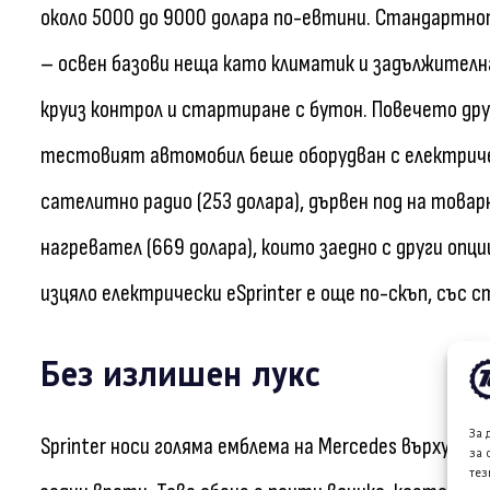
около 5000 до 9000 долара по-евтини. Стандартнот
– освен базови неща като климатик и задължителнат
круиз контрол и стартиране с бутон. Повечето дру
тестовият автомобил беше оборудван с електричес
сателитно радио (253 долара), дървен под на това
нагревател (669 долара), които заедно с други опци
изцяло електрически eSprinter е още по-скъп, със 
Без излишен лукс
За 
Sprinter носи голяма емблема на Mercedes върху р
за 
тез