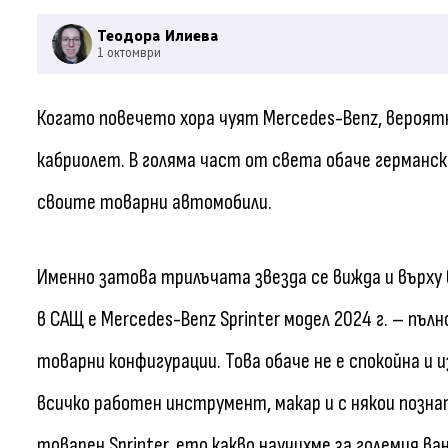
Теодора Илиева
1 октомври
Когато повечето хора чуят Mercedes-Benz, вероят
кабриолет. В голяма част от света обаче германс
своите товарни автомобили.
Именно затова трилъчата звезда се вижда и върху 
в САЩ е Mercedes-Benz Sprinter модел 2024 г. – пъл
товарни конфигурации. Това обаче не е спокойна и 
всичко работен инструмент, макар и с някои позна
товарен Sprinter, ето какво научихме за големия ван