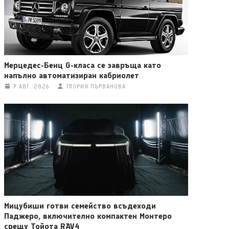
Мерцедес-Бенц G-класа се завръща като
напълно автоматизиран кабриолет
7 АВГ. 2026
ГЛОРИЯ ПЪРВАНОВА
Мицубиши готви семейство всъдеходи
Паджеро, включително компактен Монтеро
срещу Тойота RAV4