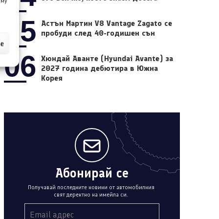
 му
05
Астън Мартин V8 Vantage Zagato се
пробуди след 40-годишен сън
ие
06
Хюндай Аванте (Hyundai Avante) за
2027 година дебютира в Южна
Корея
Абонирай се
Получавай последните новини от автомобилния
свят деректно на имейла си.