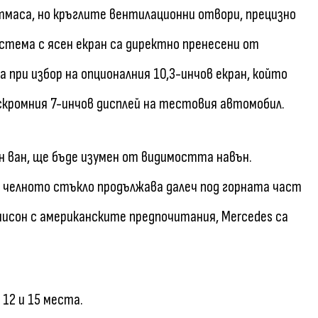
маса, но кръглите вентилационни отвори, прецизно
ема с ясен екран са директно пренесени от
а при избор на опционалния 10,3-инчов екран, който
скромния 7-инчов дисплей на тестовия автомобил.
ен ван, ще бъде изумен от видимостта навън.
а челното стъкло продължава далеч под горната част
нисон с американските предпочитания, Mercedes са
12 и 15 места.