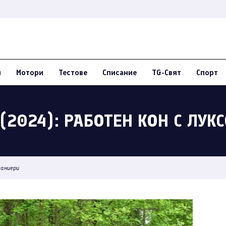
и
Мотори
Тестове
Списание
TG-Свят
Спорт
(2024): РАБОТЕН КОН С ЛУК
маниери