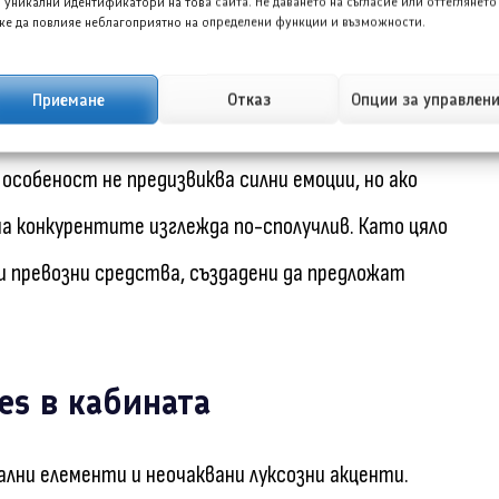
рзва екстериора му с имиджа на луксозната марка,
 уникални идентификатори на това сайта. Не даването на съгласие или оттеглянето
е да повлияе неблагоприятно на определени функции и възможности.
т сива пластмаса и стоманени джанти.
Приемане
Отказ
Опции за управлен
 капак на Sprinter, за разлика от по-плавния дизайн
а особеност не предизвиква силни емоции, но ако
на конкурентите изглежда по-сполучлив. Като цяло
и превозни средства, създадени да предложат
es в кабината
ални елементи и неочаквани луксозни акценти.