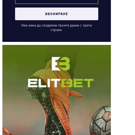
Ние няма да споделим твоите данни с трети
страни.