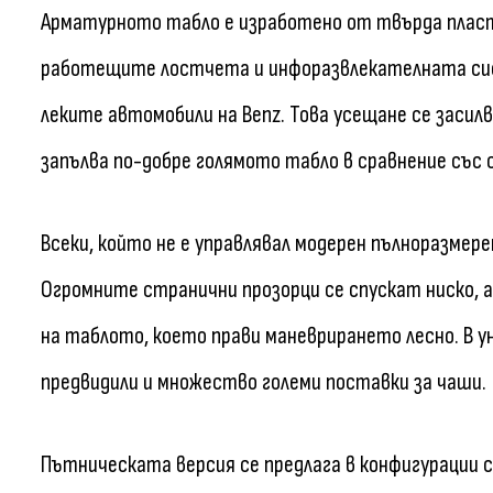
Арматурното табло е изработено от твърда пласт
работещите лостчета и инфоразвлекателната сист
леките автомобили на Benz. Това усещане се засилв
запълва по-добре голямото табло в сравнение със 
Всеки, който не е управлявал модерен пълноразмер
Огромните странични прозорци се спускат ниско, 
на таблото, което прави маневрирането лесно. В у
предвидили и множество големи поставки за чаши.
Пътническата версия се предлага в конфигурации с 