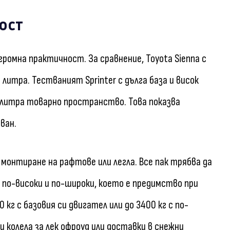
ост
громна практичност. За сравнение, Toyota Sienna с
литра. Тестваният Sprinter с дълга база и висок
90 литра товарно пространство. Това показва
ван.
 монтиране на рафтове или легла. Все пак трябва да
ри по-високи и по-широки, което е предимство при
0 кг с базовия си двигател или до 3400 кг с по-
и колела за лек офроуд или доставки в снежни