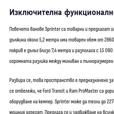
Изключителна функционалн
Повечето ванове Sprinter са товарни и предлагат о
дължина около 5,2 метра има товарен обем от 2860 
покрив е дълъг близо 7,4 метра и разполага с 15 0
огромната разлика между миниван и пълноразмерен 
Разбира се, това пространство е предназначено за
се отбележи, че Ford Transit и Ram ProMaster са до
оборудване на кемпер. Sprinter може да тегли до 227
мощния агрегат. Предлага се и задвижване на всичк