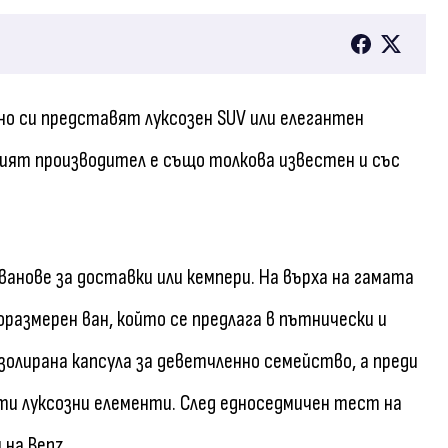
но си представят луксозен SUV или елегантен
кият производител е също толкова известен и със
ванове за доставки или кемпери. На върха на гамата
норазмерен ван, който се предлага в пътнически и
изолирана капсула за деветчленно семейство, а преди
ти луксозни елементи. След едноседмичен тест на
 на Benz.