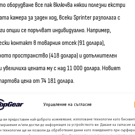
о оборудване все пак включва някои полезни екстри
а камера за заден ход, всеки Sprinter разполага с
ги опции се поръчват индивидуално. Например,
ки контакт в товарния отсек (91 долара),
рното пространство (418 долара) и допълнителен
и увеличиха цената му с над 11 000 долара. Новият
стартова цена от 74 181 долара.
Управление на съгласие
да ви предоставим най-доброто изживяване, използваме технологии като бисквит
адиаторната решетка и още една върху огромните си
съхранение и/или достъп до информация за устройството ви. Даване на съгласие з
и технологии ще ни позволи да обработваме данни като поведението при сърфира