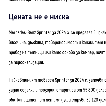
Цената не е ниска
Mercedes-Benz Sprinter за 2024 г. се предлага в из
височина, дължина, товароносимост и капацитет на 
превоз на пътници или като основа за кемпер, почт
за персонализация.
Най-евтиният товарен Sprinter за 2024 г. започва
задни седалки и прозорци стартира от 55 800 дола
общ капацитет от петима души струва 52 120 дола