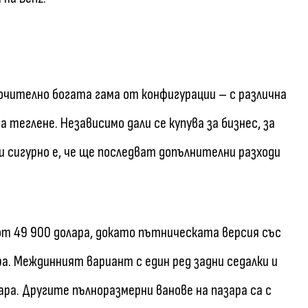
ключително богата гама от конфигурации – с различна
теглене. Независимо дали се купува за бизнес, за
и сигурно е, че ще последват допълнителни разходи
 от 49 900 долара, докато пътническата версия със
ра. Междинният вариант с един ред задни седалки и
ра. Другите пълноразмерни ванове на пазара са с