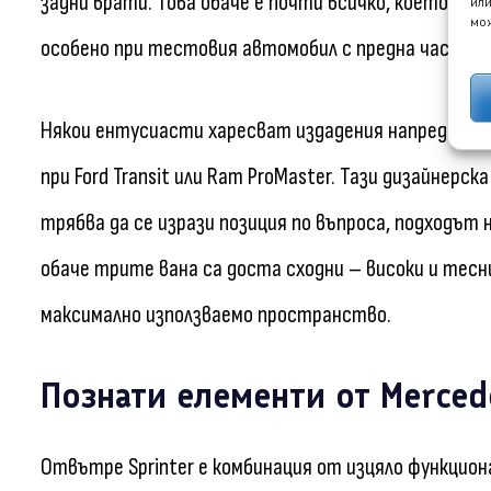
задни врати. Това обаче е почти всичко, което свъ
или
мож
особено при тестовия автомобил с предна част о
Някои ентусиасти харесват издадения напред преден
при Ford Transit или Ram ProMaster. Тази дизайнерск
трябва да се изрази позиция по въпроса, подходът 
обаче трите вана са доста сходни – високи и тесн
максимално използваемо пространство.
Познати елементи от Merced
Отвътре Sprinter е комбинация от изцяло функцион