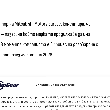
ор на Mitsubishi Motors Europe, коментира, че
– пазар, на който марката продължава да има
 В момента компанията е в процес на договаряне с
ират през лятото на 2026 г.
Управление на съгласие
да ви предоставим най-доброто изживяване, използваме технологии като бисквит
съхранение и/или достъп до информация за устройството ви. Даване на съгласие з
Facebook
и технологии ще ни позволи да обработваме данни като поведението при сърфира