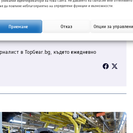
 уникални идентификатори на това сайта. Не даването на съгласие или оттеглянето
е да повлияе неблагоприятно на определени функции и възможности.
Приемане
Отказ
Опции за управлен
рналист в TopGear.bg, където ежедневно