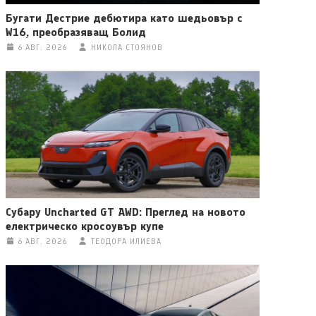
Бугати Дестрие дебютира като шедьовър с
W16, преобразяващ Болид
6 АВГ. 2026
НИКОЛА СТОЯНОВ
Субару Uncharted GT AWD: Преглед на новото
електрическо кросоувър купе
6 АВГ. 2026
ТЕОДОРА ИЛИЕВА