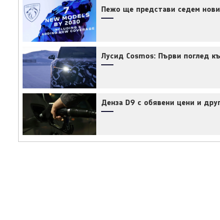
Пежо ще представи седем нови
Лусид Cosmos: Първи поглед къ
Денза D9 с обявени цени и дру