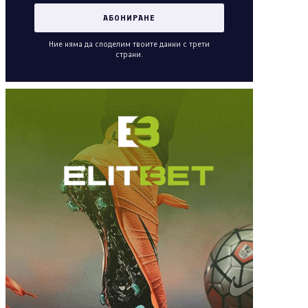
Ние няма да споделим твоите данни с трети
страни.