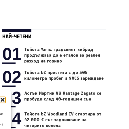
НАЙ-ЧЕТЕНИ
01
Тойота Yaris: градският хибрид
продължава да е еталон за реален
разход на гориво
02
Тойота bZ пристига с до 505
километра пробег и NACS зареждане
03
Астън Мартин V8 Vantage Zagato се
пробуди след 40-годишен сън
04
Тойота bZ Woodland EV стартира от
ки
42 000 € със задвижване на
а
не
четирите колела