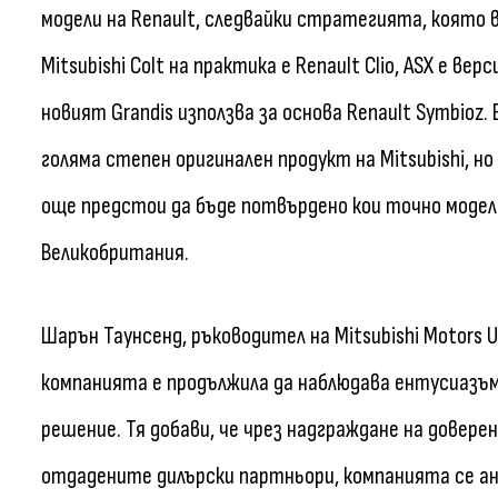
модели на Renault, следвайки стратегията, която в
Mitsubishi Colt на практика е Renault Clio, ASX е верси
новият Grandis използва за основа Renault Symbioz.
голяма степен оригинален продукт на Mitsubishi, но
още предстои да бъде потвърдено кои точно модел
Великобритания.
Шарън Таунсенд, ръководител на Mitsubishi Motors U
компанията е продължила да наблюдава ентусиазъм 
решение. Тя добави, че чрез надграждане на довер
отдадените дилърски партньори, компанията се ан