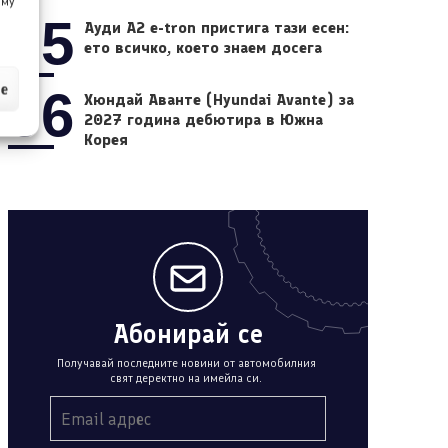
 му
05
Ауди A2 e-tron пристига тази есен:
ето всичко, което знаем досега
ие
06
Хюндай Аванте (Hyundai Avante) за
2027 година дебютира в Южна
Корея
Абонирай се
Получавай последните новини от автомобилния
свят деректно на имейла си.