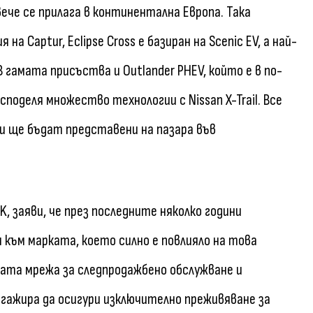
ече се прилага в континентална Европа. Така
я на Captur, Eclipse Cross е базиран на Scenic EV, а най-
 В гамата присъства и Outlander PHEV, който е в по-
 споделя множество технологии с Nissan X-Trail. Все
и ще бъдат представени на пазара във
K, заяви, че през последните няколко години
към марката, което силно е повлияло на това
ената мрежа за следпродажбено обслужване и
гажира да осигури изключително преживяване за