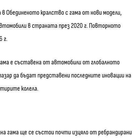
ра в Обединеното кралство с гама от нови модели,
автомобили в страната през 2020 г. Повторното
 г.
гама е съставена от автомобили от глобалното
пазар да бъдат представени последните иновации на
етирите колела.
на гама ще се състои почти изцяло от ребрандирани