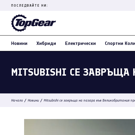
Skip
ПОСЛЕДВАЙТЕ НИ:
to
content
(Press
Enter)
Новини
Хибриди
Електрически
Спортни Кол
MITSUBISHI СЕ ЗАВРЪЩА 
/
/
Начало
Новини
Mitsubishi се завръща на пазара във Великобритания пр