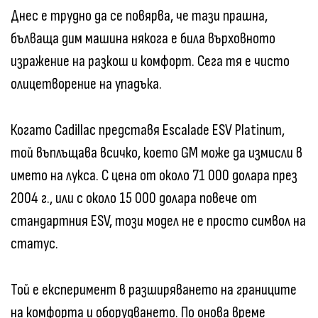
Днес е трудно да се повярва, че тази прашна,
бълваща дим машина някога е била върховното
изражение на разкош и комфорт. Сега тя е чисто
олицетворение на упадъка.
Когато Cadillac представя Escalade ESV Platinum,
той въплъщава всичко, което GM може да измисли в
името на лукса. С цена от около 71 000 долара през
2004 г., или с около 15 000 долара повече от
стандартния ESV, този модел не е просто символ на
статус.
Той е експеримент в разширяването на границите
на комфорта и оборудването. По онова време