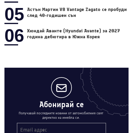
05
Астън Мартин V8 Vantage Zagato се пробуди
след 40-годишен сън
06
Хюндай Аванте (Hyundai Avante) за 2027
година дебютира в Южна Корея
Абонирай се
Получавай последните новини от автомобилния свят
деректно на имейла си.