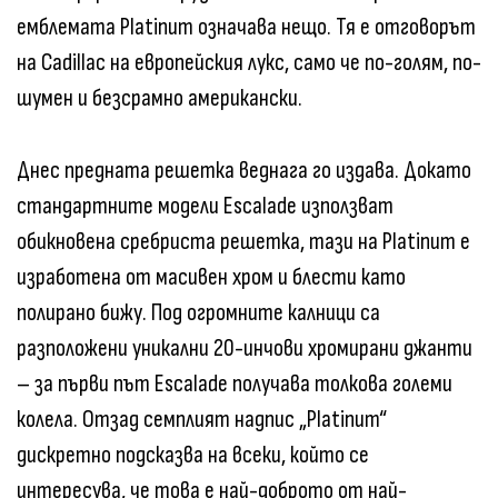
емблемата Platinum означава нещо. Тя е отговорът
на Cadillac на европейския лукс, само че по-голям, по-
шумен и безсрамно американски.
Днес предната решетка веднага го издава. Докато
стандартните модели Escalade използват
обикновена сребриста решетка, тази на Platinum е
изработена от масивен хром и блести като
полирано бижу. Под огромните калници са
разположени уникални 20-инчови хромирани джанти
– за първи път Escalade получава толкова големи
колела. Отзад семплият надпис „Platinum“
дискретно подсказва на всеки, който се
интересува, че това е най-доброто от най-