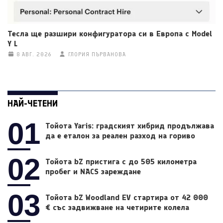
Тесла ще разшири конфигуратора си в Европа с Model
Y L
8 АВГ. 2026
ГЛОРИЯ ПЪРВАНОВА
НАЙ-ЧЕТЕНИ
01
Тойота Yaris: градският хибрид продължава
да е еталон за реален разход на гориво
02
Тойота bZ пристига с до 505 километра
пробег и NACS зареждане
03
Тойота bZ Woodland EV стартира от 42 000
€ със задвижване на четирите колела