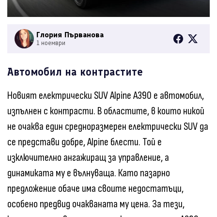
Глория Първанова
1 ноември
Автомобил на контрастите
Новият електрически SUV Alpine A390 е автомобил,
изпълнен с контрасти. В областите, в които никой
не очаква един средноразмерен електрически SUV да
се представи добре, Alpine блести. Той е
изключително ангажиращ за управление, а
динамиката му е вълнуваща. Като пазарно
предложение обаче има своите недостатъци,
особено предвид очакваната му цена. За тези,