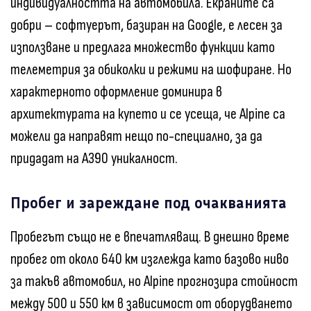
индивидуалността на автомобила. Екраните са
добри – софтуерът, базиран на Google, е лесен за
използване и предлага множество функции като
телеметрия за обиколки и режими на шофиране. Но
характерното оформление доминира в
архитектурата на купето и се усеща, че Alpine са
можели да направят нещо по-специално, за да
придадат на A390 уникалност.
Пробег и зареждане под очакванията
Пробегът също не е впечатляващ. В днешно време
пробег от около 640 км изглежда като базово ниво
за такъв автомобил, но Alpine прогнозира стойност
между 500 и 550 км в зависимост от оборудването