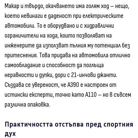
Макар и твърдо, окачването има голям ход – нещо,
което невинаги е даденост при електрическите
автомобили. То е оборудвано и с хидравлични
ограничители на хода, които позволяват на
инженерите да използват пълния му потенциал без
притеснения. Това придава на автомобила отлично
самообладание и способност да поглъща
неравности и дупки, дори с 21-инчови джанти.
Създава се увереност, че A390 е настроен от
истински експерти, точно като A110 – но в съвсем
различна опаковка.
Практичността отстъпва пред спортния
дух