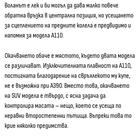
Воланът е лек и би могъл да дава малко повече
обратна връзка в централна позиция, но усещането
за сцеплението на предните колела е предвидимо и
напомня за модела A110.
Окачването обаче е мястото, където двата модела
се различават. Изключителната плавност на A110,
постигната благодарение на свръхлекото му купе,
не е възможна при A390. Вместо това, окачването
на SUV модела е твърдо, с ясна задача да
контролира масата – нещо, което се усеща по
неравни второстепенни пътища. Въпреки това то
крие няколко предимства.