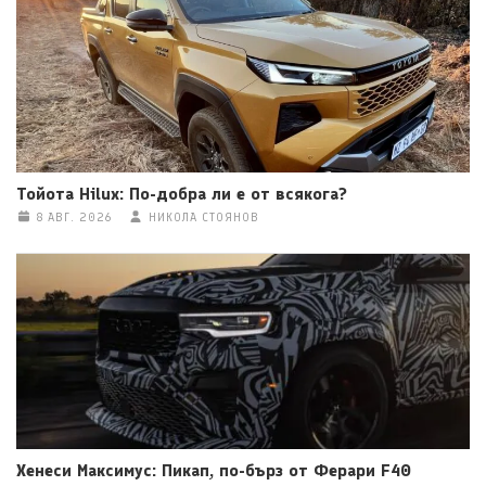
Тойота Hilux: По-добра ли е от всякога?
8 АВГ. 2026
НИКОЛА СТОЯНОВ
Хенеси Максимус: Пикап, по-бърз от Ферари F40