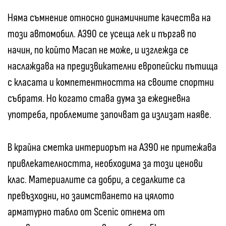
Няма съмнение относно динамичните качества на
този автомобил. A390 се усеща лек и пъргав по
начин, по който Macan не може, и изглежда се
наслаждава на предизвикателни европейски пътища
с класата и компетентността на своите спортни
събратя. Но когато става дума за ежедневна
употреба, проблемите започват да излизат наяве.
В крайна сметка интериорът на A390 не притежава
привлекателността, необходима за този ценови
клас. Материалите са добри, а седалките са
превъзходни, но заимстването на цялото
арматурно табло от Scenic отнема от