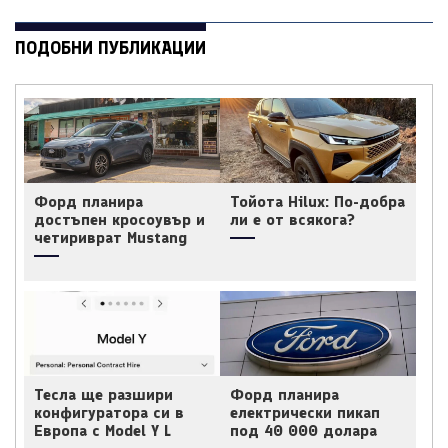
ПОДОБНИ ПУБЛИКАЦИИ
Форд планира
Тойота Hilux: По-добра
достъпен кросоувър и
ли е от всякога?
четириврат Mustang
Тесла ще разшири
Форд планира
конфигуратора си в
електрически пикап
Европа с Model Y L
под 40 000 долара