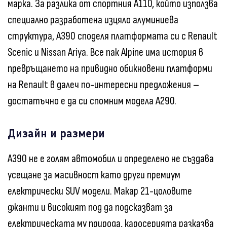
марка. За разлика от спортния A110, който използва
специално разработена изцяло алуминиева
структура, A390 споделя платформата си с Renault
Scenic и Nissan Ariya. Все пак Alpine има история в
превръщането на привидно обикновени платформи
на Renault в далеч по-интересни предложения –
достатъчно е да си спомним модела A290.
Дизайн и размери
A390 не е голям автомобил и определено не създава
усещане за масивност като други премиум
електрически SUV модели. Макар 21-цоловите
джанти и високият под да подсказват за
електрическата му природа, каросерията разказва