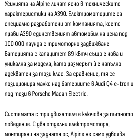
Усилията на Alpine личат ясно в техническите
характеристики на A390. Електромоторите са
специално разработени от компанията, което
прави A390 единственият автомобил на цена под
100 000 паунда с тримоторно задвижване.
Батерията с капацитет 89 кВтч също е нова и
уникална за модела, като размерът ѝ е напълно
адекватен за този клас. За сравнение, тя се
позиционира малко над батериите в Audi Q4 e-tron и
под тези в Porsche Macan Electric.
Системата с три двигателя е ключова за пътното
поведение. С два отделни електромотора,
монтирани на задната ос, Alpine не само удвоява