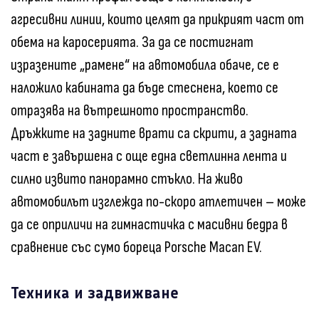
агресивни линии, които целят да прикрият част от
обема на каросерията. За да се постигнат
изразените „рамене“ на автомобила обаче, се е
наложило кабината да бъде стеснена, което се
отразява на вътрешното пространство.
Дръжките на задните врати са скрити, а задната
част е завършена с още една светлинна лента и
силно извито панорамно стъкло. На живо
автомобилът изглежда по-скоро атлетичен – може
да се оприличи на гимнастичка с масивни бедра в
сравнение със сумо бореца Porsche Macan EV.
Техника и задвижване