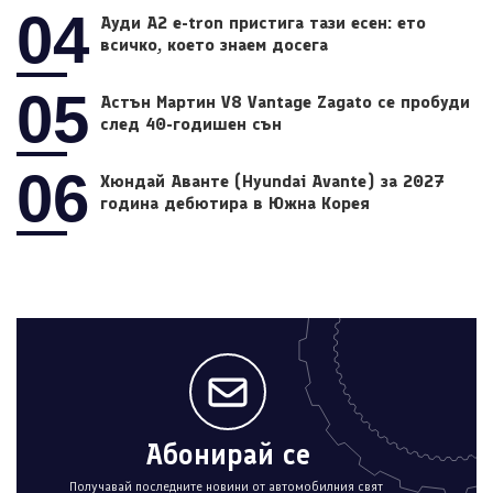
04
Ауди A2 e-tron пристига тази есен: ето
всичко, което знаем досега
05
Астън Мартин V8 Vantage Zagato се пробуди
след 40-годишен сън
06
Хюндай Аванте (Hyundai Avante) за 2027
година дебютира в Южна Корея
Абонирай се
Получавай последните новини от автомобилния свят