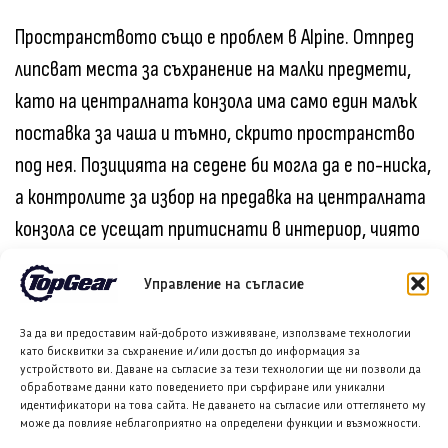
Пространството също е проблем в Alpine. Отпред
липсват места за съхранение на малки предмети,
като на централната конзола има само един малък
поставка за чаша и тъмно, скрито пространство
под нея. Позицията на седене би могла да е по-ниска,
а контролите за избор на предавка на централната
конзола се усещат притиснати в интериор, чиято
архитектура е базирана на по-опростен модел.
Управление на съгласие
Пространството на задния ред също е доста
За да ви предоставим най-доброто изживяване, използваме технологии
като бисквитки за съхранение и/или достъп до информация за
ограничено за стандартите на класа, с
устройството ви. Даване на съгласие за тези технологии ще ни позволи да
компрометирано място за главите и раменете
обработваме данни като поведението при сърфиране или уникални
идентификатори на това сайта. Не даването на съгласие или оттеглянето му
поради скосения и стесняващ се покрив. Освен това
може да повлияе неблагоприятно на определени функции и възможности.