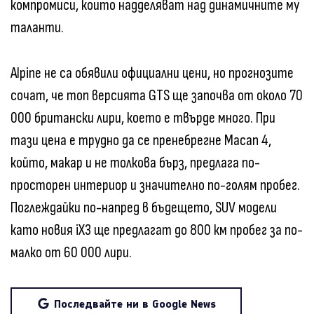
компромиси, които надделяват над динамичните му
таланти.
Alpine не са обявили официални цени, но прогнозите
сочат, че топ версията GTS ще започва от около 70
000 британски лири, което е твърде много. При
тази цена е трудно да се пренебрегне Macan 4,
който, макар и не толкова бърз, предлага по-
просторен интериор и значително по-голям пробег.
Поглеждайки по-напред в бъдещето, SUV модели
като новия iX3 ще предлагат до 800 км пробег за по-
малко от 60 000 лири.
Последвайте ни в Google News