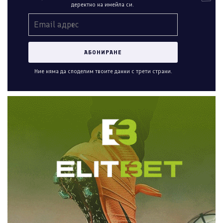
деректно на имейла си.
Ние няма да споделим твоите данни с трети страни.