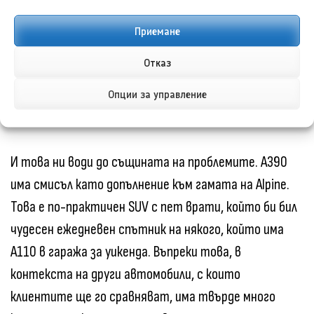
е доста тъмно заради малките прозорци и липсата
на опция за стъклен покрив. Все пак отзад има три
Приемане
предпазни колана, а задната седалка се сгъва.
Отказ
Багажникът не е такъв проблем – неговите 530
литра обем са в рамките на очакваното предвид
Опции за управление
външните размери.
И това ни води до същината на проблемите. A390
има смисъл като допълнение към гамата на Alpine.
Това е по-практичен SUV с пет врати, който би бил
чудесен ежедневен спътник на някого, който има
A110 в гаража за уикенда. Въпреки това, в
контекста на други автомобили, с които
клиентите ще го сравняват, има твърде много