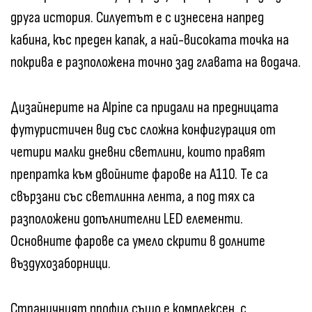
друга история. Силуетът е с изнесена напред
кабина, къс преден капак, а най-високата точка на
покрива е разположена точно зад главата на водача.
Дизайнерите на Alpine са придали на предницата
футуристичен вид със сложна конфигурация от
четири малки дневни светлини, които правят
препратка към двойните фарове на A110. Те са
свързани със светлинна лента, а под тях са
разположени допълнителни LED елементи.
Основните фарове са умело скрити в долните
въздухозаборници.
Страничният профил също е комплексен, с