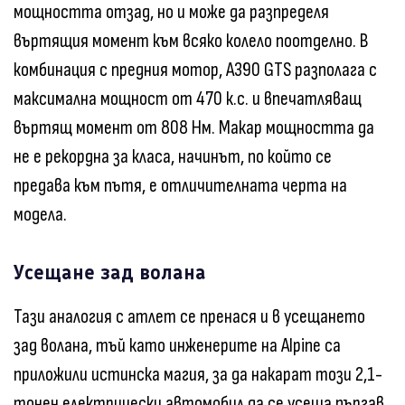
мощността отзад, но и може да разпределя
въртящия момент към всяко колело поотделно. В
комбинация с предния мотор, A390 GTS разполага с
максимална мощност от 470 к.с. и впечатляващ
въртящ момент от 808 Нм. Макар мощността да
не е рекордна за класа, начинът, по който се
предава към пътя, е отличителната черта на
модела.
Усещане зад волана
Тази аналогия с атлет се пренася и в усещането
зад волана, тъй като инженерите на Alpine са
приложили истинска магия, за да накарат този 2,1-
тонен електрически автомобил да се усеща пъргав.