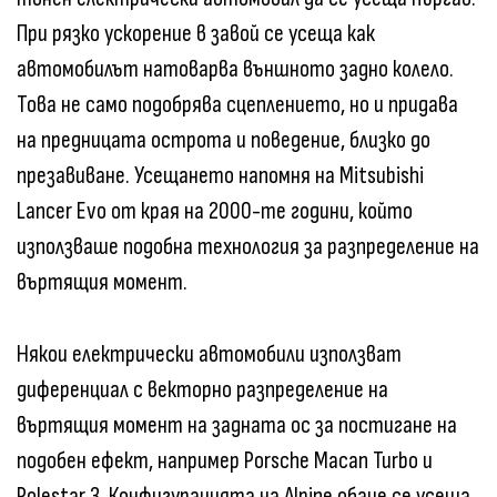
При рязко ускорение в завой се усеща как
автомобилът натоварва външното задно колело.
Това не само подобрява сцеплението, но и придава
на предницата острота и поведение, близко до
презавиване. Усещането напомня на Mitsubishi
Lancer Evo от края на 2000-те години, който
използваше подобна технология за разпределение на
въртящия момент.
Някои електрически автомобили използват
диференциал с векторно разпределение на
въртящия момент на задната ос за постигане на
подобен ефект, например Porsche Macan Turbo и
Polestar 3. Конфигурацията на Alpine обаче се усеща