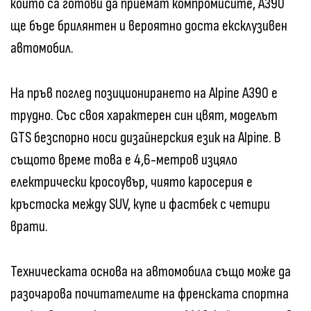
които са готови да приемат компромисите, A390
ще бъде брилянтен и вероятно доста ексклузивен
автомобил.
На пръв поглед позиционирането на Alpine A390 е
трудно. Със своя характерен син цвят, моделът
GTS безспорно носи дизайнерския език на Alpine. В
същото време това е 4,6-метров изцяло
електрически кросоувър, чиято каросерия е
кръстоска между SUV, купе и фастбек с четири
врати.
Техническата основа на автомобила също може да
разочарова почитателите на френската спортна