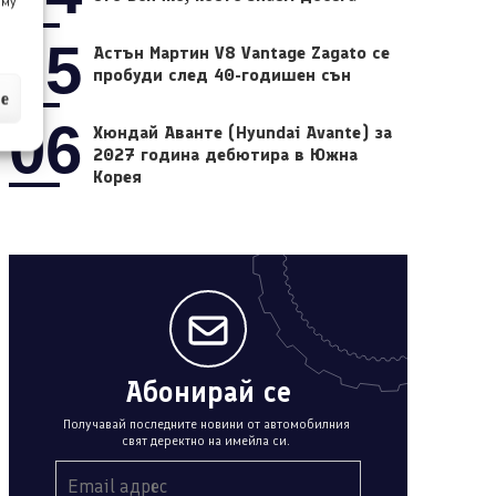
 му
05
Астън Мартин V8 Vantage Zagato се
пробуди след 40-годишен сън
ие
06
Хюндай Аванте (Hyundai Avante) за
2027 година дебютира в Южна
Корея
Абонирай се
Получавай последните новини от автомобилния
свят деректно на имейла си.