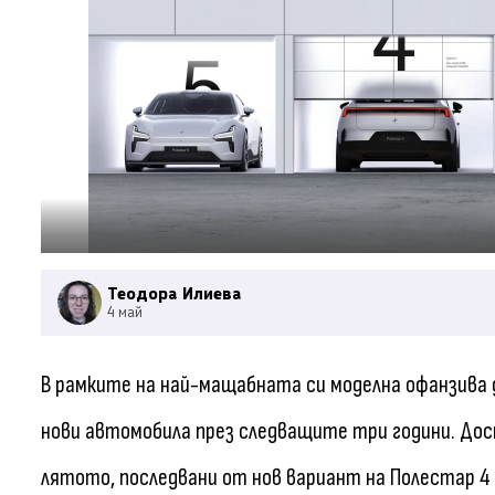
Теодора Илиева
4 май
В рамките на най-мащабната си моделна офанзива д
нови автомобила през следващите три години. Дост
лятото, последвани от нов вариант на Полестар 4 