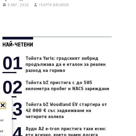
8 АВГ. 2026
ГЕОРГИ ВАСИЛЕВ
НАЙ-ЧЕТЕНИ
01
Тойота Yaris: градският хибрид
продължава да е еталон за реален
разход на гориво
02
Тойота bZ пристига с до 505
километра пробег и NACS зареждане
03
Тойота bZ Woodland EV стартира от
42 000 € със задвижване на
четирите колела
ки
04
а
Ауди A2 e-tron пристига тази есен:
не
ето всичко, което знаем досега