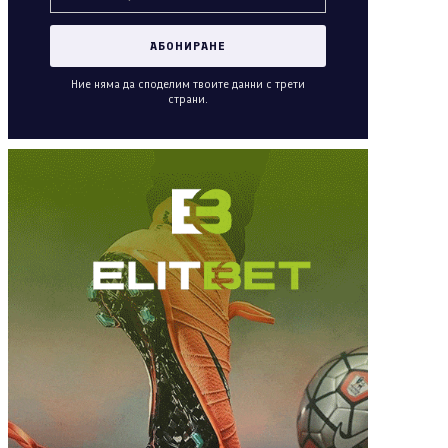
Ние няма да споделим твоите данни с трети
страни.