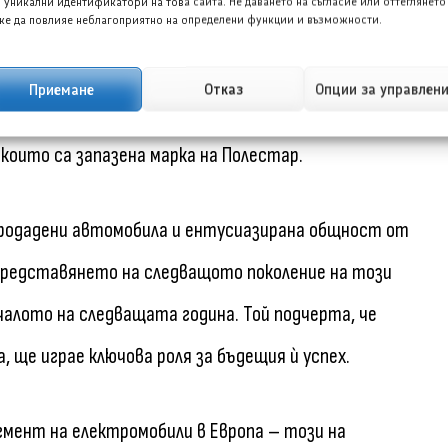
 уникални идентификатори на това сайта. Не даването на съгласие или оттеглянето
е да повлияе неблагоприятно на определени функции и възможности.
гия. Лохшелер добави, че с този автомобил
вестна със своите комби автомобили, а нейните
Приемане
Отказ
Опции за управлен
етава пространството на комби и гъвкавостта на
които са запазена марка на Полестар.
 продадени автомобила и ентусиазирана общност от
представянето на следващото поколение на този
чалото на следващата година. Той подчерта, че
 ще играе ключова роля за бъдещия ѝ успех.
гмент на електромобили в Европа – този на