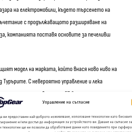
 пазара на електромобили, където търсенето на
 съчетание с продължаващото разширяване на
а, компанията поставя основите за печеливш
ещият модел на марката, който внася ново ниво на
д Турърите. С невероятно управление и лека
елементи, четиривратият ГТ вече е получил
Управление на съгласие
 в Европа.
да ви предоставим най-доброто изживяване, използваме технологии като бисквит
съхранение и/или достъп до информация за устройството ви. Даване на съгласие з
 До края на тази година компанията ще пусне нов
и технологии ще ни позволи да обработваме данни като поведението при сърфира