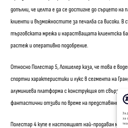
допълни, че целта е да се достигне до сърцето на
клиенти и възможностите за печалба са високи. В
търговската мрежа и нарастващата клиентска баз
растеж и оперативно подобрение.
Относно Полестар 5, Лохшелер каза, че това е вод
спортни характеристики и лукс в сегмента на Гран
алуминиева платформа с конструкция от свързани 
фантастични отзиви по време на представянето си
За 
за 
Полестар 4 купе е настоящият най-продаван модел.
тез