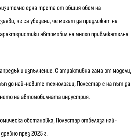
лизително една трета от общия обем на
аяви, че са убедени, че могат да предложат на
характеристики автомобил на много привлекателна
апредък и изпълнение. С атрактивна гама от модели,
ъп до най-новите технологии, Полестар е на път да
ането на автомобилната индустрия.
омическа обстановка, Полестар отбеляза най-
дребно през 2025 г.