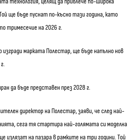
ата технология, целящ да привлече по-широка
Той ще бъде пуснат по-късно тази година, като
о тримесечие на 2026 г.
о изгради марката Полестар, ще бъде напълно нов
г.
ран да бъде представен през 2028 г.
лнителен директор на Полестар, заяви, че след най-
нията, сега тя стартира най-голямата си моделна
е излязат на пазара в рамките на три години. Той