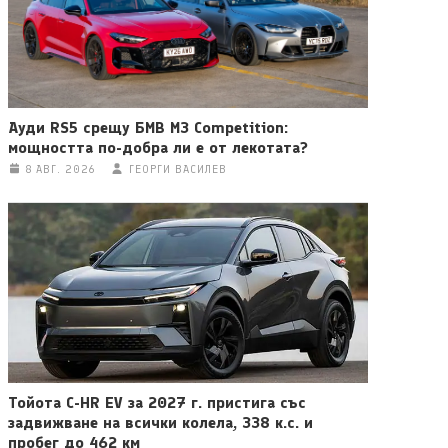
Ауди RS5 срещу БМВ M3 Competition:
мощността по-добра ли е от лекотата?
8 АВГ. 2026
ГЕОРГИ ВАСИЛЕВ
Тойота C-HR EV за 2027 г. пристига със
задвижване на всички колела, 338 к.с. и
пробег до 462 км