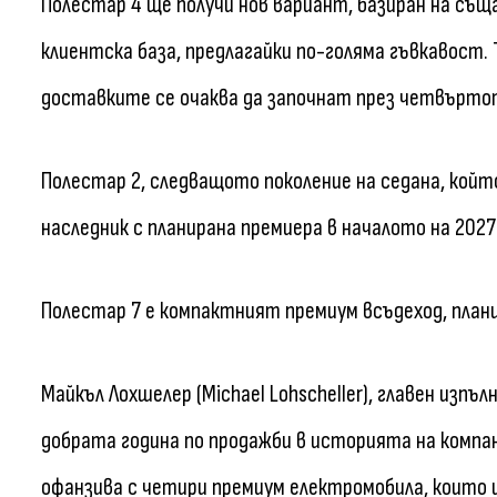
Полестар 4 ще получи нов вариант, базиран на същ
клиентска база, предлагайки по-голяма гъвкавост. 
доставките се очаква да започнат през четвъртот
Полестар 2, следващото поколение на седана, койт
наследник с планирана премиера в началото на 2027 
Полестар 7 е компактният премиум всъдеход, плани
Майкъл Лохшелер (Michael Lohscheller), главен изпъ
добрата година по продажби в историята на компа
офанзива с четири премиум електромобила, които щ