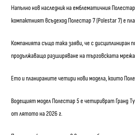
Напълно нов наследник на емблематичния Полестар 2 
компактният всъдеход Полестар 7 (Polestar 7) е пла
Компанията също така заяви, че с дисциплиниран п
продължаващо разширяване на търговската мрежа 
Ето и планираните четири нови модела, които Полес
Водещият модел Полестар 5 е четириврат Гранд Туръ
от лятото на 2026 г.