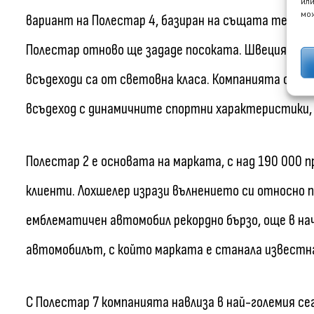
или
мож
вариант на Полестар 4, базиран на същата техноло
Полестар отново ще зададе посоката. Швеция е из
всъдеходи са от световна класа. Компанията съч
всъдеход с динамичните спортни характеристики, 
Полестар 2 е основата на марката, с над 190 000
клиенти. Лохшелер изрази вълнението си относно 
емблематичен автомобил рекордно бързо, още в на
автомобилът, с който марката е станала известна,
С Полестар 7 компанията навлиза в най-големия се