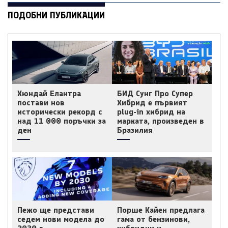
ПОДОБНИ ПУБЛИКАЦИИ
Хюндай Елантра
БИД Сунг Про Супер
постави нов
Хибрид е първият
исторически рекорд с
plug-in хибрид на
над 11 000 поръчки за
марката, произведен в
ден
Бразилия
Пежо ще представи
Порше Кайен предлага
седем нови модела до
гама от бензинови,