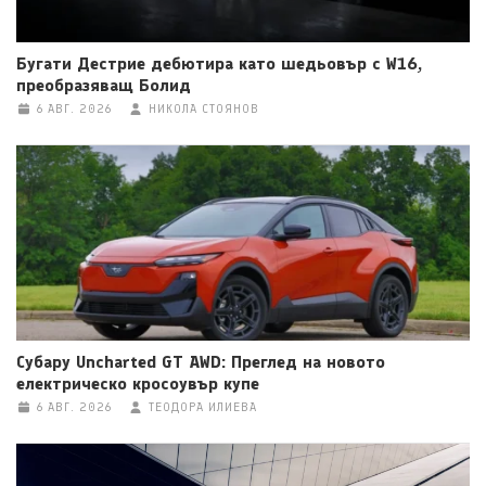
Бугати Дестрие дебютира като шедьовър с W16,
преобразяващ Болид
6 АВГ. 2026
НИКОЛА СТОЯНОВ
Субару Uncharted GT AWD: Преглед на новото
електрическо кросоувър купе
6 АВГ. 2026
ТЕОДОРА ИЛИЕВА