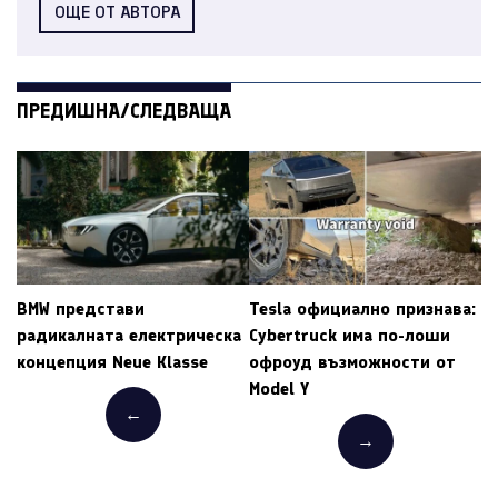
ОЩЕ ОТ АВТОРА
ПРЕДИШНА/СЛЕДВАЩА
BMW представи
Tesla официално признава:
радикалната електрическа
Cybertruck има по-лоши
концепция Neue Klasse
офроуд възможности от
Model Y
←
→