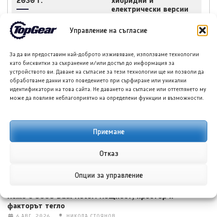
2030 г.
хибридни и
електрически версии
за 2027 г.
Управление на съгласие
За да ви предоставим най-доброто изживяване, използваме технологии
като бисквитки за съхранение и/или достъп до информация за
устройството ви. Даване на съгласие за тези технологии ще ни позволи да
обработваме данни като поведението при сърфиране или уникални
НОВИ ПУБЛИКАЦИИ
идентификатори на това сайта. Не даването на съгласие или оттеглянето му
може да повлияе неблагоприятно на определени функции и възможности.
Приемане
Отказ
Опции за управление
Пежо e-5008 Dual Motor: Мощност, простор и
факторът тегло
6 АВГ. 2026
НИКОЛА СТОЯНОВ