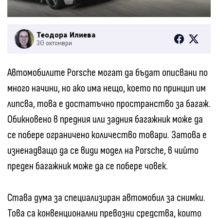
Теодора Илиева
30 октомври
Автомобилите Porsche могат да бъдат описвани по
много начини, но ако има нещо, което по принцип им
липсва, това е достатъчно пространство за багаж.
Обикновено в предния или задния багажник може да
се побере ограничено количество товари. Затова е
изненадващо да се види модел на Porsche, в чийто
преден багажник може да се побере човек.
Става дума за специализиран автомобил за снимки.
Това са конвенционални превозни средства, които