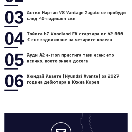
03
Астън Мартин V8 Vantage Zagato се пробуди
след 40-годишен сън
04
Тойота bZ Woodland EV стартира от 42 000
€ със задвижване на четирите колела
05
Ауди A2 e-tron пристига тази есен: ето
всичко, което знаем досега
06
Хюндай Аванте (Hyundai Avante) за 2027
година дебютира в Южна Корея