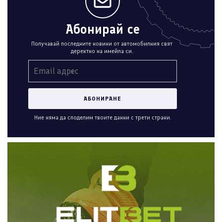
Абонирай се
Получавай последните новини от автомобилния свят
деректно на имейла си.
Ние няма да споделим твоите данни с трети страни.