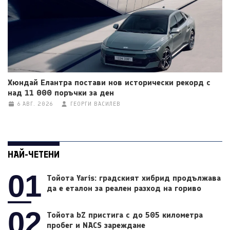
Хюндай Елантра постави нов исторически рекорд с
над 11 000 поръчки за ден
6 АВГ. 2026
ГЕОРГИ ВАСИЛЕВ
НАЙ-ЧЕТЕНИ
01
Тойота Yaris: градският хибрид продължава
да е еталон за реален разход на гориво
02
Тойота bZ пристига с до 505 километра
пробег и NACS зареждане