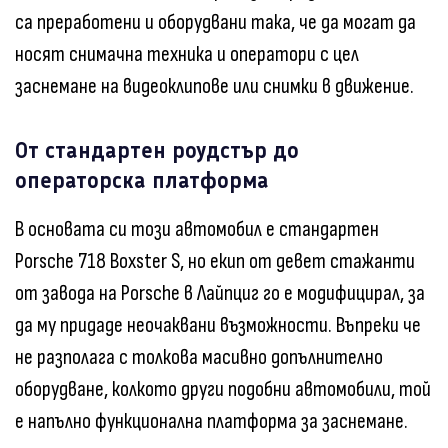
са преработени и оборудвани така, че да могат да
носят снимачна техника и оператори с цел
заснемане на видеоклипове или снимки в движение.
От стандартен роудстър до
операторска платформа
В основата си този автомобил е стандартен
Porsche 718 Boxster S, но екип от девет стажанти
от завода на Porsche в Лайпциг го е модифицирал, за
да му придаде неочаквани възможности. Въпреки че
не разполага с толкова масивно допълнително
оборудване, колкото други подобни автомобили, той
е напълно функционална платформа за заснемане.