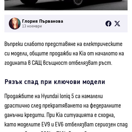
Глория Първанова
13 ноември
Въпреки слабото представяне на електрическите
си модели, общите продажби на Kia от началото на
годината в САЩ всъщност отбелязват ръст.
Рязък спад при ключови модели
Продажбите на Hyundai Ioniq 5 са намалели
драстично след прекратяването на федералните
данъчни кредити. При Kia ситуацията е сходна,
като моделите EV9 и EV6 отбелязват сериозен спад