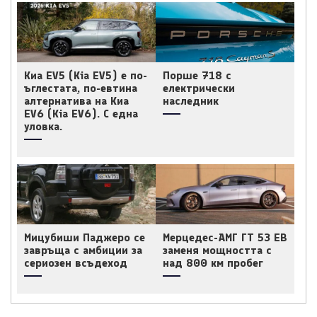
Киа EV5 (Kia EV5) е по-
Порше 718 с
ъглестата, по-евтина
електрически
алтернатива на Киа
наследник
EV6 (Kia EV6). С една
уловка.
Мицубиши Паджеро се
Мерцедес-АМГ ГТ 53 ЕВ
завръща с амбиции за
заменя мощността с
сериозен всъдеход
над 800 км пробег