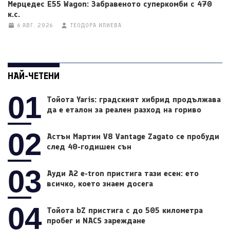
Мерцедес E55 Wagon: Забравеното суперкомби с 470
к.с.
6 АВГ. 2026
ТЕОДОРА ИЛИЕВА
НАЙ-ЧЕТЕНИ
01
Тойота Yaris: градският хибрид продължава
да е еталон за реален разход на гориво
02
Астън Мартин V8 Vantage Zagato се пробуди
след 40-годишен сън
03
Ауди A2 e-tron пристига тази есен: ето
всичко, което знаем досега
04
Тойота bZ пристига с до 505 километра
пробег и NACS зареждане