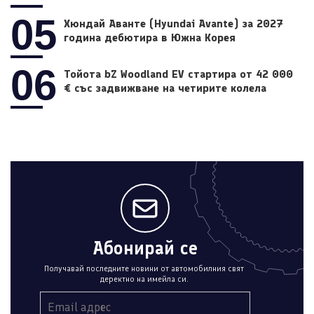
05
Хюндай Аванте (Hyundai Avante) за 2027
година дебютира в Южна Корея
06
Тойота bZ Woodland EV стартира от 42 000
€ със задвижване на четирите колела
Абонирай се
Получавай последните новини от автомобилния свят
деректно на имейла си.