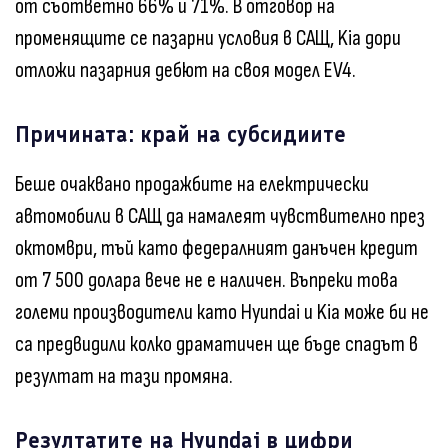
от съответно 66% и 71%. В отговор на
променящите се пазарни условия в САЩ, Kia дори
отложи пазарния дебют на своя модел EV4.
Причината: край на субсидиите
Беше очаквано продажбите на електрически
автомобили в САЩ да намалеят чувствително през
октомври, тъй като федералният данъчен кредит
от 7 500 долара вече не е наличен. Въпреки това
големи производители като Hyundai и Kia може би не
са предвидили колко драматичен ще бъде спадът в
резултат на тази промяна.
Резултатите на Hyundai в цифри