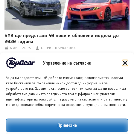
БМВ ще представи 40 нови и обновени модела до
2030 година
6 АВГ. 2026
ГЛОРИЯ ПЪРВАНОВА
Управление на съгласие
За да ви предоставим най-доброто изживяване, използваме технологии
като бисквитки за съхранение и/или достъп до информация за
устройството ви. Даване на съгласие за тези технологии ще ни позволи да
обработваме данни като поведението при сърфиране или уникални
идентификатори на това сайта. Не даването на съгласие или оттеглянето му
може да повлияе неблагоприятно на определени функции и възможности.
Рено 4 E-Tech Иконик+ на дългосрочен тест
6 АВГ. 2026
ТЕОДОРА ИЛИЕВА
Приемане