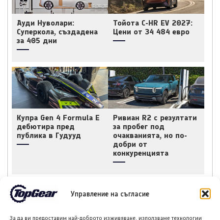
Ауди Нуволари:
Тойота C-HR EV 2027:
Суперкола, създадена
Цени от 34 484 евро
за 405 дни
Купра Gen 4 Formula E
Ривиан R2 с резултати
дебютира пред
за пробег под
публика в Гудууд
очакванията, но по-
добри от
конкуренцията
Управление на съгласие
НОВИ ПУБЛИКАЦИИ
За да ви предоставим най-доброто изживяване, използваме технологии