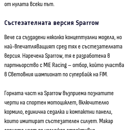
от нулата всеки път.
Състезателната версия Sparrow
Вече са създадени няколко концептуални модела, но
най-впечатляващият сред тях е състезателната
версия. Наречена Sparrow, тя е разработена в
партньорство с MIE Racing – отбор, който участва
в Световния шампионат по супербайк на FIM.
Горната част на Sparrow възприема познатите
черти на спортен мотоциклет, включително
кормило, единична седалка и компактни панели,
които имитират състезателен силует. Макар