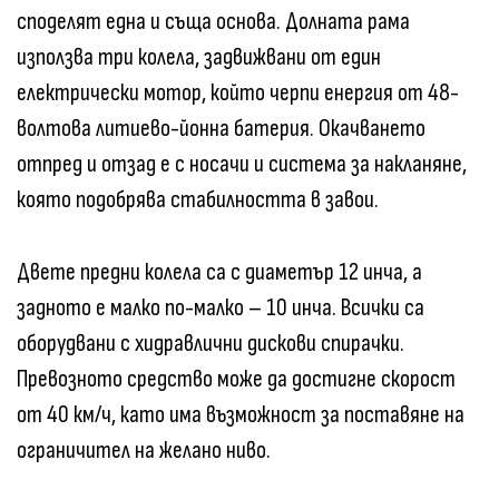
споделят една и съща основа. Долната рама
използва три колела, задвижвани от един
електрически мотор, който черпи енергия от 48-
волтова литиево-йонна батерия. Окачването
отпред и отзад е с носачи и система за накланяне,
която подобрява стабилността в завои.
Двете предни колела са с диаметър 12 инча, а
задното е малко по-малко – 10 инча. Всички са
оборудвани с хидравлични дискови спирачки.
Превозното средство може да достигне скорост
от 40 км/ч, като има възможност за поставяне на
ограничител на желано ниво.