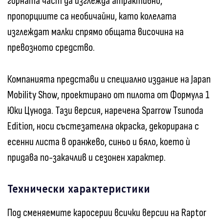
горната част да изглежда атрактивно,
пропорциите са необичайни, като колелата
изглеждат малки спрямо общата височина на
превозното средство.
Компанията представи и специално издание на Japan
Mobility Show, проектирано от пилота от Формула 1
Юки Цунода. Тази версия, наречена Sparrow Tsunoda
Edition, носи състезателна окраска, декорирана с
есенни листа в оранжево, синьо и бяло, което ѝ
придава по-закачлив и сезонен характер.
Технически характеристики
Под сменяемите каросерии всички версии на Raptor