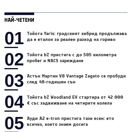
НАЙ-ЧЕТЕНИ
01
Тойота Yaris: градският хибрид продължава
да е еталон за реален разход на гориво
02
Тойота bZ пристига с до 505 километра
пробег и NACS зареждане
03
Астън Мартин V8 Vantage Zagato се пробуди
след 40-годишен сън
04
Тойота bZ Woodland EV стартира от 42 000
€ със задвижване на четирите колела
05
Ауди A2 e-tron пристига тази есен: ето
всичко, което знаем досега