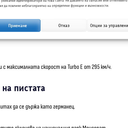
ел със 130 кВ (спрямо 100 кВ). Единственият
 уникални идентификатори на това сайта. Не даването на съгласие или оттеглянето
е да повлияе неблагоприятно на определени функции и възможности.
двигателя, е при скорости над 135 км/ч.
Приемане
Отказ
Опции за управлен
ава скорост, д-р Оерлеке бързо отговори: „В
 с максималната скорост на Turbo E от 295 км/ч.
 на пистата
итах да се държа като германец.