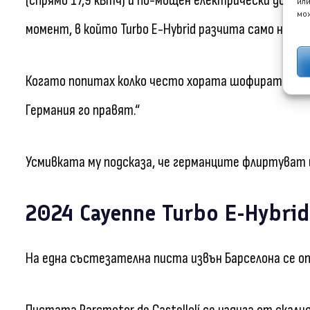
(спрямо 17,9 кВтч) и по-мощен електрически двигат
или
мож
момент, в който Turbo E-Hybrid разчита само на V8 
Когато попитах колко често хората шофират с так
Германия го правят.“
Усмивката му подсказа, че германците флиртуват и
2024 Cayenne Turbo E-Hybrid
На една състезателна писта извън Барселона се оп