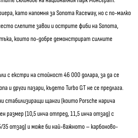
истите склонове на националния парк Монсерат.
иера, като напомня за Sonoma Raceway, но с по-малко
вместо слепите завои и острите фиби на Sonoma,
стъка, които по-добре демонстрират силните
али с екстри на стойност 46 000 долара, за да се
опа и други пазари, където Turbo GT не се предлага.
ни стабилизиращи щанги (които Porsche нарича
ен размер (10,5 инча отпред, 11,5 инча отзад) с
15/35 отзад) и може би най-важното – карбоново-