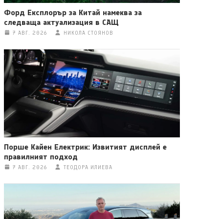
Форд Експлорър за Китай намеква за
следваща актуализация в САЩ
7 АВГ. 2026
НИКОЛА СТОЯНОВ
Порше Кайен Електрик: Извитият дисплей е
правилният подход
7 АВГ. 2026
ТЕОДОРА ИЛИЕВА