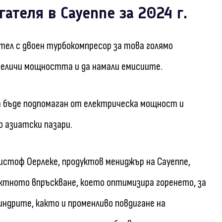
ателя в Cayenne за 2024 г.
тел с двоен турбокомпресор за това голямо
увеличи мощността и да намали емисиите.
да бъде подпомаган от електрическа мощност и
о азиатски пазари.
истоф Оерлеке, продуктов мениджър на Cayenne,
ектното впръскване, което оптимизира горенето, за
индрите, както и променливо повдигане на