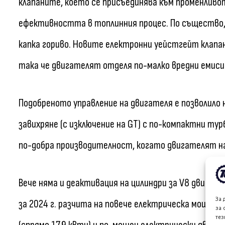
клапаните, което се присъединява към променливот
ефективността в топлинния процес. По същество, 
капка гориво. Новите електронни уейстгейт клапа
така че двигателят отделя по-малко вредни емиси
Подобреното управление на двигателя е позволило 
завихряне (с изключение на GT) с по-компактни ту
по-добра производителност, когато двигателят на
Вече няма и деактивация на цилиндри за V8 двигател
За 
за 2024 г. разчита на повече електрическа мощно
за 
тез