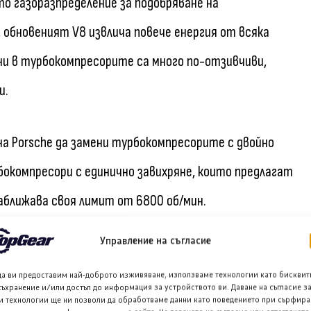
о газоразпределение за подобряване на
обновеният V8 извлича повече енергия от всяка
ни в турбокомпресорите са много по-отзивчиви,
и.
на Porsche да замени турбокомпресорите с двойно
рбокомпресори с единично завихряне, които предлагат
ближава своя лимит от 6800 об/мин.
Управление на съгласие
я на Cayenne Turbo. Моделът Cayenne Turbo E-Hybrid
да ви предоставим най-доброто изживяване, използваме технологии като бисквит
ст от по-голяма батерия с капацитет 25,9 кВтч
съхранение и/или достъп до информация за устройството ви. Даване на съгласие з
и технологии ще ни позволи да обработваме данни като поведението при сърфира