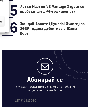
 му
05
Астън Мартин V8 Vantage Zagato се
пробуди след 40-годишен сън
ие
06
Хюндай Аванте (Hyundai Avante) за
2027 година дебютира в Южна
Корея
Абонирай се
Получавай последните новини от автомобилния
свят деректно на имейла си.