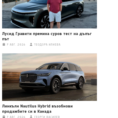
Лусид Гравити премина суров тест на дълъг
път
7 АВГ. 2026
ТЕОДОРА ИЛИЕВА
Линкълн Nautilus Hybrid възобнови
продажбите си в Канада
7 АВГ. 2026
ГЕОРГИ ВАСИЛЕВ