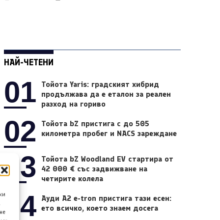
НАЙ-ЧЕТЕНИ
01
Тойота Yaris: градският хибрид
продължава да е еталон за реален
разход на гориво
02
Тойота bZ пристига с до 505
километра пробег и NACS зареждане
03
Тойота bZ Woodland EV стартира от
42 000 € със задвижване на
четирите колела
04
ки
Ауди A2 e-tron пристига тази есен:
а
ето всичко, което знаем досега
не