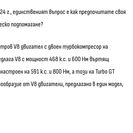
024 г., единственият въпрос е как предпочитате своя
еско подпомагане?
тров V8 двигател с двоен турбокомпресор на
редлага V8 с мощност 468 к.с. и 600 Нм въртящ
настроен на 591 к.с. и 800 Нм, а този на Turbo GT
нообразие от V8 двигатели, предлагано в един модел,