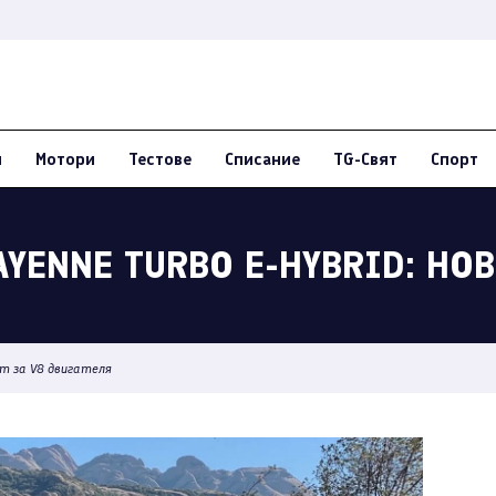
и
Мотори
Тестове
Списание
TG-Свят
Спорт
AYENNE TURBO E-HYBRID: НО
от за V8 двигателя