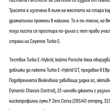
Пистата Parcmotor de Castellolí се издига от скал
Трасето е изсечено в хълм на мястото на стара кар
драматични промени в наклона. То е по-тясно, но 
тази писта се простира по-дълго с пет прави уча
страни на Cayenne Turbo E.
Тествах Turbo E-Hybrid, който Porsche бяха оборудв
доближи до пакета Turbo E-Hybrid GT, продаван в Евр
Подобренията включваха завиваща задна ос, актив
Dynamic Chassis Control), 22-инчови джанти с различ
нископрофилни гуми P Zero Corsa (285/40 отпред, 3