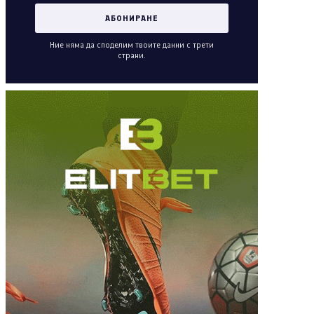
Ние няма да споделим твоите данни с трети
страни.