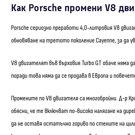
Как Porsche промени V8 двиг
Porsche сериозно преработи 4,0-литровия V8 двига
обновяване на третото поколение Cayenne, за да 
V8 двигателят във върховия Turbo GT обаче няма 
поради това няма да се продава в Европа и повечет
Промените по V8 двигателя са многобройни. Д-р Кр
обясни, че те включват по-високо налягане на дир
да не оставя остатъчно гориво по стените на цил