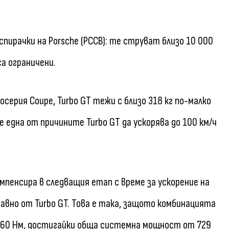
пирачки на Porsche (PCCB): те струват близо 10 000
са ограничени.
серия Coupe, Turbo GT тежи с близо 318 кг по-малко
 е една от причините Turbo GT да ускорява до 100 км/ч
компенсира в следващия етап с време за ускорение на
бавно от Turbo GT. Това е така, защото комбинацията
 460 Нм, достигайки обща системна мощност от 729