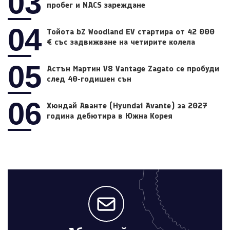
03
пробег и NACS зареждане
04
Тойота bZ Woodland EV стартира от 42 000
€ със задвижване на четирите колела
05
Астън Мартин V8 Vantage Zagato се пробуди
след 40-годишен сън
06
Хюндай Аванте (Hyundai Avante) за 2027
година дебютира в Южна Корея