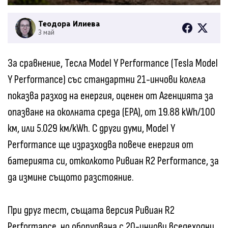
Теодора Илиева
3 май
За сравнение, Тесла Model Y Performance (Tesla Model
Y Performance) със стандартни 21-инчови колела
показва разход на енергия, оценен от Агенцията за
опазване на околната среда (EPA), от 19.88 kWh/100
км, или 5.029 км/kWh. С други думи, Model Y
Performance ще изразходва повече енергия от
батерията си, отколкото Ривиан R2 Performance, за
да измине същото разстояние.
При друг тест, същата версия Ривиан R2
Performance, но оборудвана с 20-инчови вседеходни