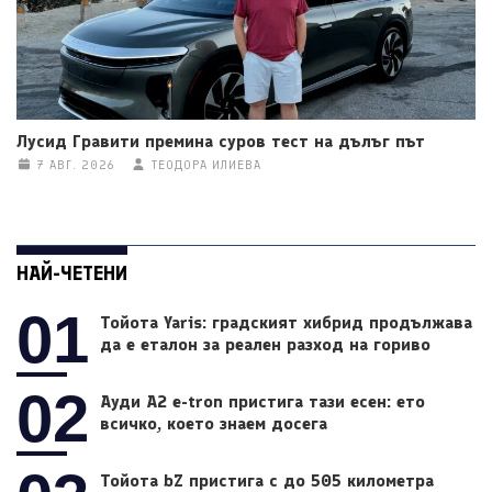
Лусид Гравити премина суров тест на дълъг път
7 АВГ. 2026
ТЕОДОРА ИЛИЕВА
НАЙ-ЧЕТЕНИ
01
Тойота Yaris: градският хибрид продължава
да е еталон за реален разход на гориво
02
Ауди A2 e-tron пристига тази есен: ето
всичко, което знаем досега
Тойота bZ пристига с до 505 километра