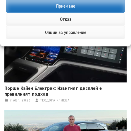
Приемане
Форд Експлорър за Китай намеква за следваща
актуализация в САЩ
Отказ
7 АВГ. 2026
НИКОЛА СТОЯНОВ
Опции за управление
Порше Кайен Електрик: Извитият дисплей е
правилният подход
7 АВГ. 2026
ТЕОДОРА ИЛИЕВА