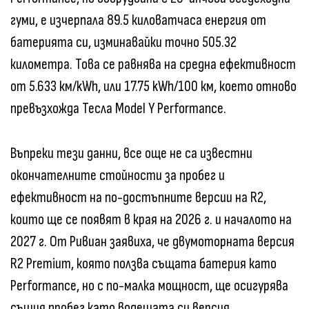
гуми, е изчерпала 89.5 киловатчаса енергия от
батерията си, изминавайки точно 505.32
километра. Това се равнява на средна ефективност
от 5.633 км/kWh, или 17.75 kWh/100 км, което отново
превъзхожда Тесла Model Y Performance.
Въпреки тези данни, все още не са известни
окончателните стойности за пробег и
ефективност на по-достъпните версии на R2,
които ще се появят в края на 2026 г. и началото на
2027 г. От Ривиан заявиха, че двумоторната версия
R2 Premium, която ползва същата батерия като
Performance, но с по-малка мощност, ще осигурява
същия пробег като водещата си версия.