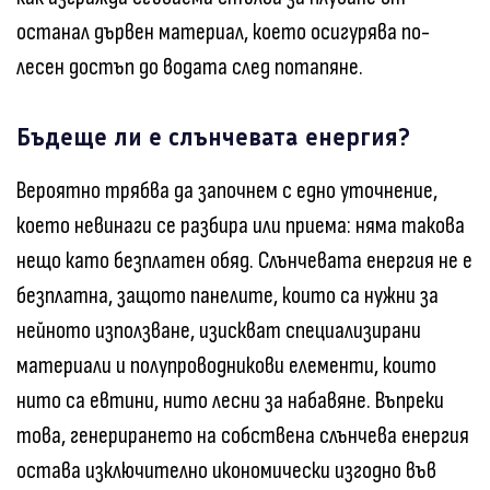
останал дървен материал, което осигурява по-
лесен достъп до водата след потапяне.
Бъдеще ли е слънчевата енергия?
Вероятно трябва да започнем с едно уточнение,
което невинаги се разбира или приема: няма такова
нещо като безплатен обяд. Слънчевата енергия не е
безплатна, защото панелите, които са нужни за
нейното използване, изискват специализирани
материали и полупроводникови елементи, които
нито са евтини, нито лесни за набавяне. Въпреки
това, генерирането на собствена слънчева енергия
остава изключително икономически изгодно във