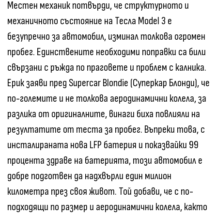
Местен механик потвърди, че структурното и
механичното състояние на Тесла Model 3 е
безупречно за автомобил, изминал толкова огромен
пробег. Единствените необходими поправки са били
свързани с ръжда по праговете и проблем с калника.
Ерик заяви пред Supercar Blondie (Суперкар Блонди), че
по-големите и не толкова аеродинамични колела, за
разлика от оригиналните, винаги биха повлияли на
резултатите от теста за пробег. Въпреки това, с
инсталираната нова LFP батерия и показвайки 99
процента здраве на батерията, този автомобил е
добре подготвен да надхвърли един милион
километра през своя живот. Той добави, че с по-
подходящи по размер и аеродинамични колела, както