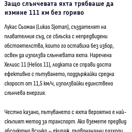
Защо слънчевата яхта трябваше да
измине 111 км без гориво
Лукас Сьоман (Lukas Sjoman), създателят на
плавателния съд, се сблъска с непредвидени
обстоятелства, които го оставиха без избор,
освен да използва слънчевата яхта. Наречена
Хелиос 11 (Helios 11), лодката се справи доста
ефективно с пътуването, поддържайки средна
скорост от 11,5 км/ч, използвайки единствено
слънчева енергия.
Честно казано, пътуването с яхта вероятно е най-
скъпият метод за транспорт. Ако вземете предвид
абсолютно всичко – екипаж, първоначални разходи,