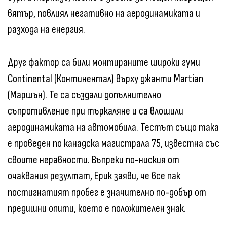
вятър, повлиял негативно на аеродинамиката и
разхода на енергия.
Друг фактор са били монтираните широки гуми
Continental (Континентал) върху джанти Martian
(Маршън). Те са създали допълнително
съпротивление при търкаляне и са влошили
аеродинамиката на автомобила. Тестът също така
е проведен по канадска магистрала 75, известна със
своите неравности. Въпреки по-ниския от
очаквания резултат, Ерик заяви, че все пак
постигнатият пробег е значително по-добър от
предишни опити, което е положителен знак.