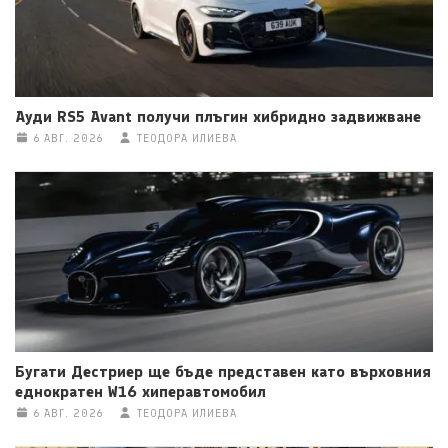
Ауди RS5 Avant получи плъгин хибридно задвижване
6 АВГ. 2026
ТЕОДОРА ИЛИЕВА
Бугати Дестриер ще бъде представен като върховния
еднократен W16 хиперавтомобил
6 АВГ. 2026
ТЕОДОРА ИЛИЕВА