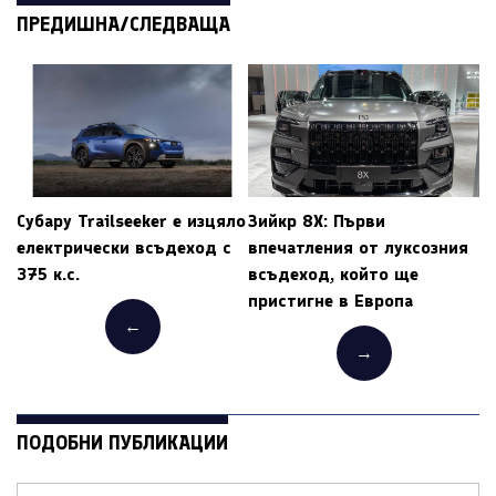
ПРЕДИШНА/СЛЕДВАЩА
Субару Trailseeker е изцяло
Зийкр 8X: Първи
електрически всъдеход с
впечатления от луксозния
375 к.с.
всъдеход, който ще
пристигне в Европа
←
→
ПОДОБНИ ПУБЛИКАЦИИ