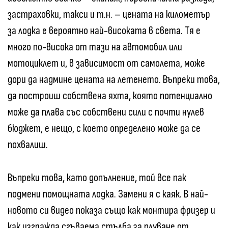
застраховки, такси и т.н. – цената на километър
за лодка е вероятно най-високата в света. Тя е
много по-висока от тази на автомобил или
мотоциклет и, в зависимост от самолета, може
дори да надмине цената на летенето. Въпреки това,
да построиш собствена яхта, която потенциално
може да плава със собствени сили с почти нулев
бюджет, е нещо, с което определено може да се
похвалиш.
Въпреки това, като допълнение, той все пак
подмени помощната лодка. Замени я с каяк. В най-
новото си видео показа също как монтира фризер и
как изгражда сгъваема стълба за плуване от