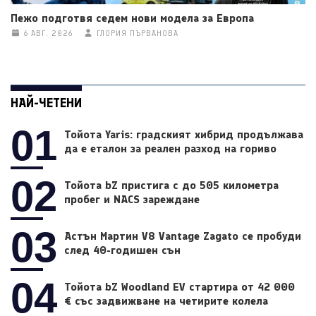
Пежо подготвя седем нови модела за Европа
6 АВГ. 2026
ГЛОРИЯ ПЪРВАНОВА
НАЙ-ЧЕТЕНИ
01
Тойота Yaris: градският хибрид продължава
да е еталон за реален разход на гориво
02
Тойота bZ пристига с до 505 километра
пробег и NACS зареждане
03
Астън Мартин V8 Vantage Zagato се пробуди
след 40-годишен сън
04
Тойота bZ Woodland EV стартира от 42 000
€ със задвижване на четирите колела