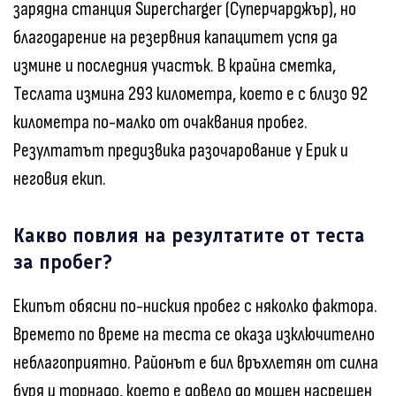
зарядна станция Supercharger (Суперчарджър), но
благодарение на резервния капацитет успя да
измине и последния участък. В крайна сметка,
Теслата измина 293 километра, което е с близо 92
километра по-малко от очаквания пробег.
Резултатът предизвика разочарование у Ерик и
неговия екип.
Какво повлия на резултатите от теста
за пробег?
Екипът обясни по-ниския пробег с няколко фактора.
Времето по време на теста се оказа изключително
неблагоприятно. Районът е бил връхлетян от силна
буря и торнадо, което е довело до мощен насрещен