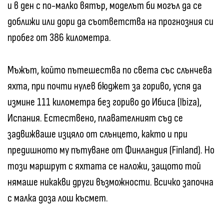
и в ден с по-малко вятър, моделът би могъл да се
доближи или дори да съответства на прогнозния си
пробег от 386 километра.
Мъжът, който пътешества по света със слънчева
яхта, при почти нулев бюджет за гориво, успя да
измине 111 километра без гориво до Ибиса (Ibiza),
Испания. Естествено, плавателният съд се
задвижваше изцяло от слънцето, както и при
предишното му пътуване от Финландия (Finland). Но
този маршрут с яхтата се наложи, защото той
нямаше никакви други възможности. Всичко започна
с малка доза лош късмет.