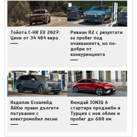
Тойота C-HR EV 2027:
Ривиан R2 с резултати
Цени от 34 484 евро
за пробег под
очакванията, но по-
добри от
конкуренцията
Кадилак Ескалейд
Хюндай IONIQ 6
АйКю прави дългите
стартира продажби в
пътувания с
Турция с нов облик и
електромобил лесни
пробег до 680 км