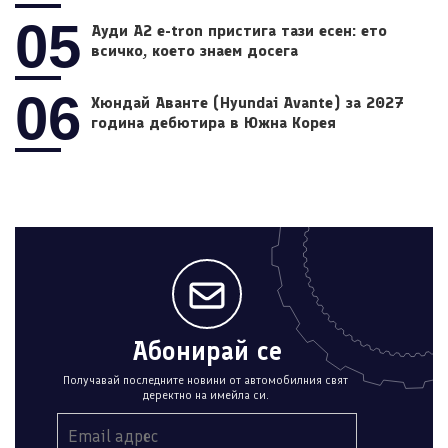
05
Ауди A2 e-tron пристига тази есен: ето
всичко, което знаем досега
06
Хюндай Аванте (Hyundai Avante) за 2027
година дебютира в Южна Корея
Абонирай се
Получавай последните новини от автомобилния свят
деректно на имейла си.