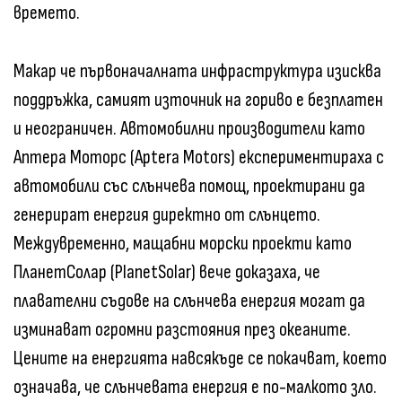
времето.
Макар че първоначалната инфраструктура изисква
поддръжка, самият източник на гориво е безплатен
и неограничен. Автомобилни производители като
Аптера Моторс (Aptera Motors) експериментираха с
автомобили със слънчева помощ, проектирани да
генерират енергия директно от слънцето.
Междувременно, мащабни морски проекти като
ПланетСолар (PlanetSolar) вече доказаха, че
плавателни съдове на слънчева енергия могат да
изминават огромни разстояния през океаните.
Цените на енергията навсякъде се покачват, което
означава, че слънчевата енергия е по-малкото зло.