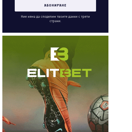
Ние няма да споделим твоите данни с трети
страни.