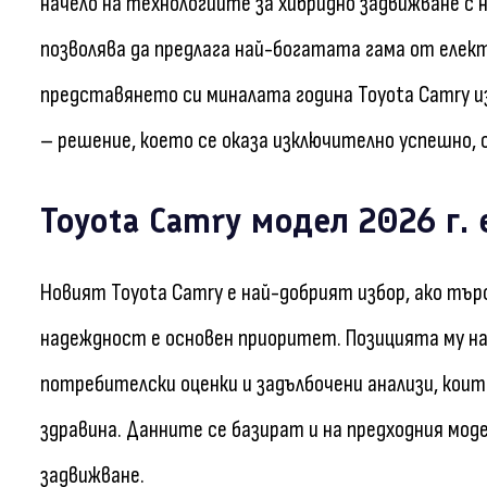
начело на технологиите за хибридно задвижване с 
позволява да предлага най-богатата гама от елек
представянето си миналата година Toyota Camry и
– решение, което се оказа изключително успешно, 
Toyota Camry модел 2026 г.
Новият Toyota Camry е най-добрият избор, ако тър
надеждност е основен приоритет. Позицията му н
потребителски оценки и задълбочени анализи, кои
здравина. Данните се базират и на предходния мод
задвижване.