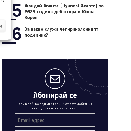
 му
05
Хюндай Аванте (Hyundai Avante) за
2027 година дебютира в Южна
Корея
ие
06
За какво служи четириколонният
подемник?
Абонирай се
Получавай последните новини от автомобилния
свят деректно на имейла си.