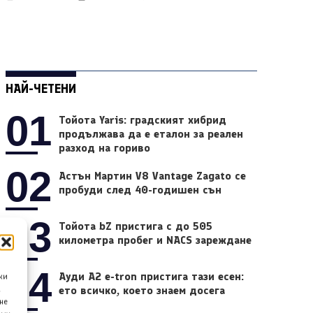
НАЙ-ЧЕТЕНИ
01
Тойота Yaris: градският хибрид
продължава да е еталон за реален
разход на гориво
02
Астън Мартин V8 Vantage Zagato се
пробуди след 40-годишен сън
03
Тойота bZ пристига с до 505
километра пробег и NACS зареждане
04
Ауди A2 e-tron пристига тази есен:
ки
ето всичко, което знаем досега
а
не