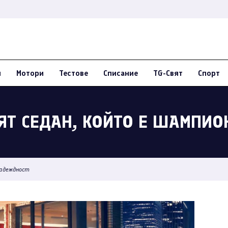
и
Мотори
Тестове
Списание
TG-Свят
Спорт
ИЯТ СЕДАН, КОЙТО Е ШАМПИ
надеждност