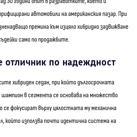
над 30 години опит в разработките, което ѝ
трифицирани автомобили на американския пазар. При
зненадващо премина към изцяло хибридно задвижване
съдейки само по продажбите.
 е отличник по надеждност
сите хибриден седан, при който дългосрочната
а шампион в сегмента се основава на множество
то се фокусират върху цялостната му механична
ел, който използва почти идентична система на