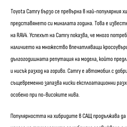
Toyota Camry бързо се превърна в най-популярния х
представянето си миналата година. Това е извест
на RAV4. Успехът на Camry показва, че много потр
наличието на множество впечатляващи кросоувъри 
дългогодишната репутация на модела, който пред
и нисък разход на гориво. Camry е автомобил с доб
същевременно запазва ниски експлоатационни разх
особено при по-високите нива.
Популярността на хибридите в САЩ продължава да р