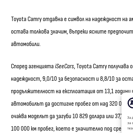
Toyota Camry отдавна е символ на надеждност на а
остава толкова значим, въпреки ясните предпочит
автомобили.
Според агенцията
iSeeCars
, Toyota Camry получава 
надеждност, 9,0/10 за безопасност и 8,8/10 за ос
продължителност на експлоатация от 13,1 години и
автомобилът да достигне пробег от над 320 000 км
очаква моделът да загуби 10 829 долара или 37,7% 
За 
за 
100 000 км пробег, което е значително под средно
тез