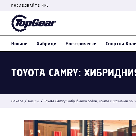
Skip
ПОСЛЕДВАЙТЕ НИ:
to
content
(Press
Enter)
Новини
Хибриди
Електрически
Спортни Кол
TOYOTA CAMRY: ХИБРИДН
/
/
Начало
Новини
Toyota Camry: Хибридният седан, който е шампион по 