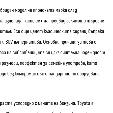
ибриден модел на японската марка след
на изненада, като се има предвид голямото търсене
ебители все още ценят класическите седани, въпреки
и SUV алтернативи. Основна причина за това е
лага на собствениците си изключителна надеждност
ри размери, перфектен за семейна употреба, като
оди без компромис със стандартното оборудване,
асте успоредно с цените на бензина. Toyota е