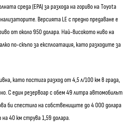
ната среда (EPA) за разхода на гориво на Toyota
нализаторите. Версията LE с предно предаване е
риво от около 950 долара. Най-високото ниво на
малко по-скъпо за експлоатация, като разходите за
на, като постига разход от 4,5 л/100 км в града,
рано. С един резервоар с обем 49 литра автомобилът
ова би спестило на собствениците до 4 000 долара
 на 40 км струва 1,59 долара.