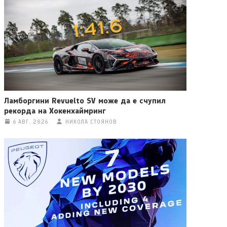
Ламборгини Revuelto SV може да е счупил
рекорда на Хокенхаймринг
6 АВГ. 2026
НИКОЛА СТОЯНОВ