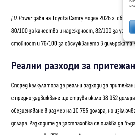
или
мож
J.D. Power
дава на Toyota Camry модел 2026 г. обща 
80/100 за качество и надеждност, 82/100 за усещ
стойност и 76/100 за обслужването в дилърската 
Реални разходи за притежа
Според калкулатора за реални разходи за притежан
с предно задвижване ще струва около 38 952 долара
обезценяване в размер на 10 795 долара, но изключ
долара. Разходите за застраховка се очаква да бъдат