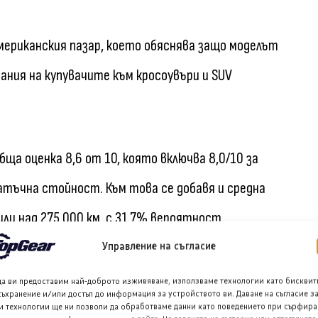
мериканския пазар, което обяснява защо моделът
ания на купувачите към кросоувъри и SUV
обща оценка 8,6 от 10, която включва 8,0/10 за
татъчна стойност. Към това се добавя и средна
ли над 275 000 км, с 31,7% вероятност
. По отношение на обезценяването, може да се
Управление на съгласие
от стойността си за период от пет години или близо
да ви предоставим най-доброто изживяване, използваме технологии като бисквит
съхранение и/или достъп до информация за устройството ви. Даване на съгласие з
то за сегмента.
и технологии ще ни позволи да обработваме данни като поведението при сърфира