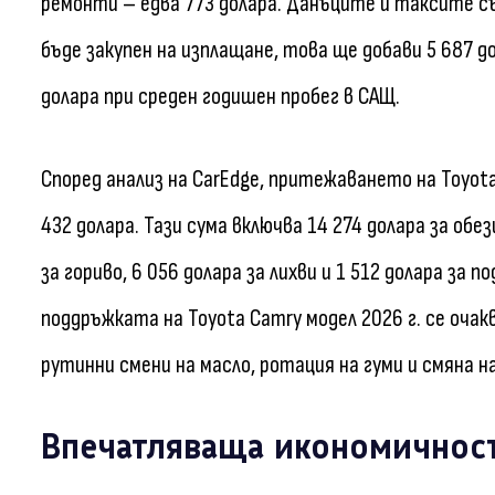
ремонти – едва 773 долара. Данъците и таксите съ
бъде закупен на изплащане, това ще добави 5 687 д
долара при среден годишен пробег в САЩ.
Според анализ на CarEdge, притежаването на Toyota
432 долара. Тази сума включва 14 274 долара за обе
за гориво, 6 056 долара за лихви и 1 512 долара за п
поддръжката на Toyota Camry модел 2026 г. се очак
рутинни смени на масло, ротация на гуми и смяна 
Впечатляваща икономичнос