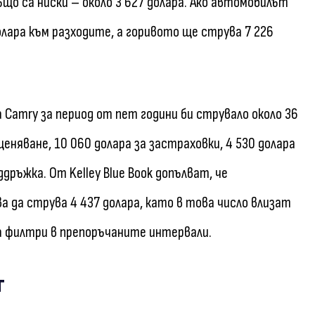
що са ниски – около 3 627 долара. Ако автомобилът
олара към разходите, а горивото ще струва 7 226
 Camry за период от пет години би струвало около 36
зценяване, 10 060 долара за застраховки, 4 530 долара
оддръжка. От Kelley Blue Book допълват, че
ва да струва 4 437 долара, като в това число влизат
на филтри в препоръчаните интервали.
т