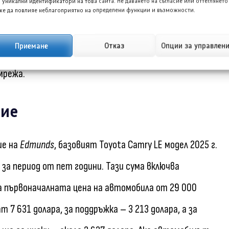
 уникални идентификатори на това сайта. Не даването на съгласие или оттеглянето
е да повлияе неблагоприятно на определени функции и възможности.
потребителска оценка от 82/100. Тя се състои от
Приемане
Отказ
Опции за управлен
ане зад волана, впечатляващите 92/100 за остатъчна
мрежа.
ние
ие на
Edmunds
, базовият Toyota Camry LE модел 2025 г.
 за период от пет години. Тази сума включва
ва първоначалната цена на автомобила от 29 000
 7 631 долара, за поддръжка – 3 213 долара, а за