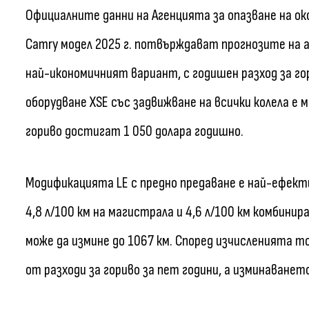
Официалните данни на Агенцията за опазване на окол
Camry модел 2025 г. потвърждават прогнозите на а
най-икономичният вариант, с годишен разход за го
оборудване XSE със задвижване на всички колела е 
гориво достигат 1 050 долара годишно.
Модификацията LE с предно предаване е най-ефектив
4,8 л/100 км на магистрала и 4,6 л/100 км комбини
може да измине до 1067 км. Според изчисленията т
от разходи за гориво за пет години, а изминаването