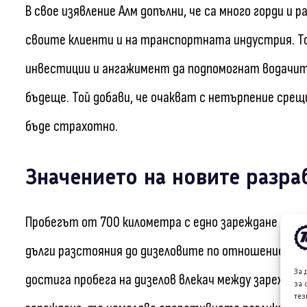
В свое изявление Алм допълни, че са много горди и
своите клиенти и на транспортната индустрия. То
инвестиции и ангажимент да подпомогнат водачите,
бъдеще. Той добави, че очакват с нетърпение сре
бъде страхотно.
Значението на новите разра
Пробегът от 700 километра с едно зареждане доб
дълги разстояния до дизеловите по отношение на 
За 
достига пробега на дизелов влекач между зареждан
за 
тез