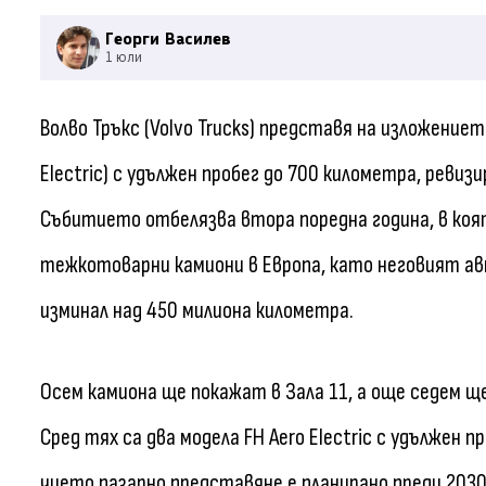
Георги Василев
1 юли
Волво Тръкс (Volvo Trucks) представя на изложението 
Electric) с удължен пробег до 700 километра, ревизи
Събитието отбелязва втора поредна година, в коя
тежкотоварни камиони в Европа, като неговият ав
изминал над 450 милиона километра.
Осем камиона ще покажат в Зала 11, а още седем 
Сред тях са два модела FH Aero Electric с удължен 
чието пазарно представяне е планирано преди 2030