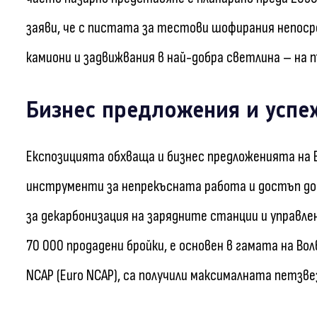
заяви, че с пистата за тестови шофирания непоср
камиони и задвижвания в най-добра светлина – на 
Бизнес предложения и успех
Експозицията обхваща и бизнес предложенията на В
инструменти за непрекъсната работа и достъп до 
за декарбонизация на зарядните станции и управлен
70 000 продадени бройки, е основен в гамата на Вол
NCAP (Euro NCAP), са получили максималната петзве