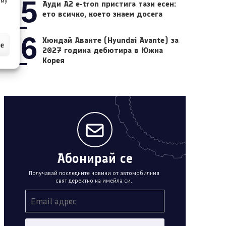
05
 му
Ауди A2 e-tron пристига тази есен:
ето всичко, което знаем досега
06
Хюндай Аванте (Hyundai Avante) за
ие
2027 година дебютира в Южна
Корея
Абонирай се
Получавай последните новини от автомобилния
свят деректно на имейла си.