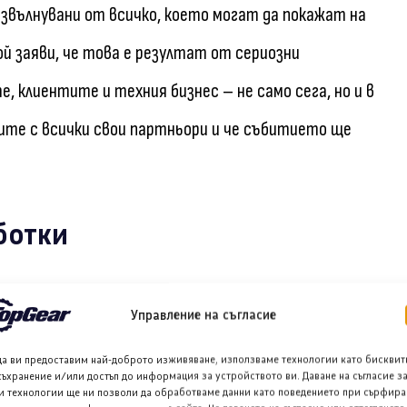
 развълнувани от всичко, което могат да покажат на
й заяви, че това е резултат от сериозни
 клиентите и техния бизнес – не само сега, но и в
щите с всички свои партньори и че събитието ще
ботки
лижава електрическите тежкотоварни превози на
Управление на съгласие
автономията. Въпреки че числото все още не
да ви предоставим най-доброто изживяване, използваме технологии като бисквит
ия, в комбинация със задължителните почивки за
съхранение и/или достъп до информация за устройството ви. Даване на съгласие з
и технологии ще ни позволи да обработваме данни като поведението при сърфира