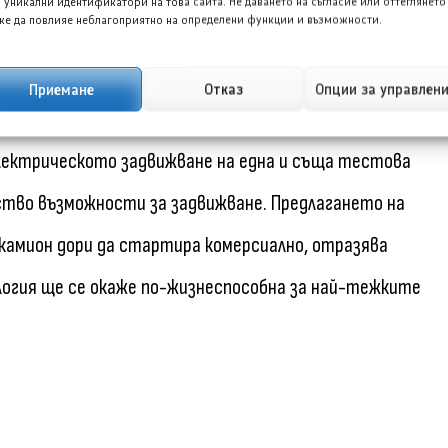
точка, в която планирането на маршрута, вместо
 уникални идентификатори на това сайта. Не даването на съгласие или оттеглянето
е да повлияе неблагоприятно на определени функции и възможности.
ива за операторите, обмислящи преминаване към
Приемане
Отказ
Опции за управлен
лектрическото задвижване на една и съща тестова
ство възможности за задвижване. Предлагането на
 камион дори да стартира комерсиално, отразява
огия ще се окаже по-жизнеспособна за най-тежките