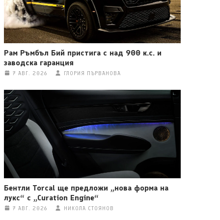
Рам Ръмбъл Бий пристига с над 900 к.с. и
заводска гаранция
7 АВГ. 2026
ГЛОРИЯ ПЪРВАНОВА
Бентли Torcal ще предложи „нова форма на
лукс“ с „Curation Engine“
7 АВГ. 2026
НИКОЛА СТОЯНОВ