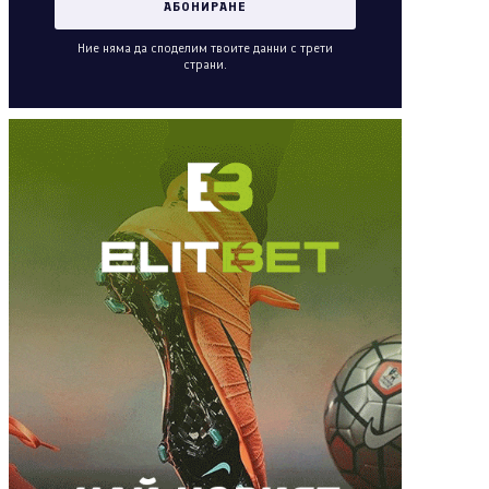
Ние няма да споделим твоите данни с трети
страни.