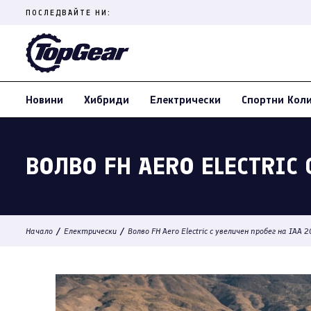
Skip
ПОСЛЕДВАЙТЕ НИ:
to
content
(Press
Enter)
Новини
Хибриди
Електрически
Спортни Кол
ВОЛВО FH AERO ELECTRIC 
/
/
Начало
Електрически
Волво FH Aero Electric с увеличен пробег на IAA 