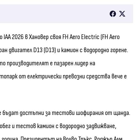
IAA 2026 в Хановер своя FH Aero Electric (FH Aero
ран двигател D13 (D13) и камион с водородно горене.
то производителят е пазарен лидер на
топарк от електрически превозни средства вече е
ще бъдат достъпни за тестови шофирания от щанда.
пробег и тестов камион с водородно задвижване,
 година. Президентът на Волво Тръкс, Роджър Алм,