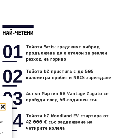
НАЙ-ЧЕТЕНИ
01
Тойота Yaris: градският хибрид
продължава да е еталон за реален
разход на гориво
02
Тойота bZ пристига с до 505
километра пробег и NACS зареждане
03
Астън Мартин V8 Vantage Zagato се
пробуди след 40-годишен сън
04
Тойота bZ Woodland EV стартира от
42 000 € със задвижване на
ки
четирите колела
а
не