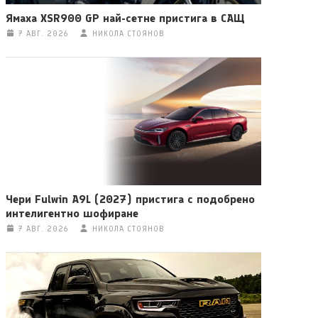
Ямаха XSR900 GP най-сетне пристига в САЩ
7 АВГ. 2026
НИКОЛА СТОЯНОВ
Чери Fulwin A9L (2027) пристига с подобрено
интелигентно шофиране
7 АВГ. 2026
НИКОЛА СТОЯНОВ