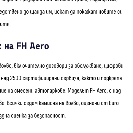
едствено до щанда им, искат да покажат новите си
пътя.
 на FH Aero
олво, включително договори за обслужване, цифрови
над 2500 сертифицирани сервиза, както и подкрепа
ие на смесени автопаркове. Моделът FH Aero, с над
во. Всички седем камиона на Волво, оценени от Euro
здна оценка за безопасност.