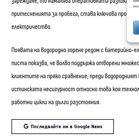
зареждане, то намалява оперативната разлика до 
или
мож
притесненията за пробега, става ключова променл
електричество.
Появата на водородно горене редом с батерийно-е
писта показва, че Волво поддържа отворени множе
клиентите на пряко сравнение, преди водородният
истинската несигурност относно това коя технол
работни цикли на дълги разстояния.
Последвайте ни в Google News