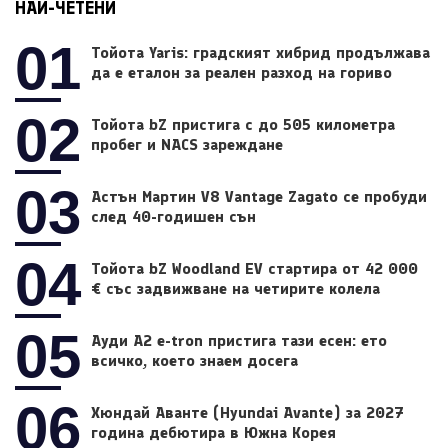
НАЙ-ЧЕТЕНИ
01
Тойота Yaris: градският хибрид продължава
да е еталон за реален разход на гориво
02
Тойота bZ пристига с до 505 километра
пробег и NACS зареждане
03
Астън Мартин V8 Vantage Zagato се пробуди
след 40-годишен сън
04
Тойота bZ Woodland EV стартира от 42 000
€ със задвижване на четирите колела
05
Ауди A2 e-tron пристига тази есен: ето
всичко, което знаем досега
06
Хюндай Аванте (Hyundai Avante) за 2027
година дебютира в Южна Корея