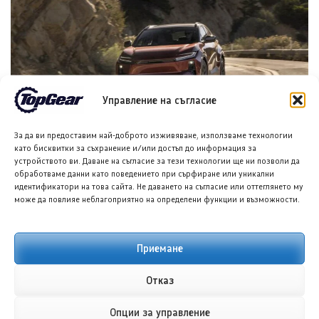
Управление на съгласие
Тойота C-HR EV 2027: Цени от 34 484 евро
За да ви предоставим най-доброто изживяване, използваме технологии
6 АВГ. 2026
ГЛОРИЯ ПЪРВАНОВА
като бисквитки за съхранение и/или достъп до информация за
устройството ви. Даване на съгласие за тези технологии ще ни позволи да
обработваме данни като поведението при сърфиране или уникални
идентификатори на това сайта. Не даването на съгласие или оттеглянето му
може да повлияе неблагоприятно на определени функции и възможности.
Приемане
Отказ
Ауди RS5 Avant получи плъгин хибридно задвижване
Опции за управление