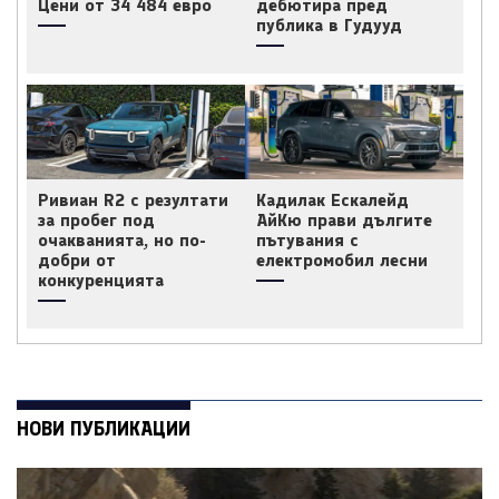
Цени от 34 484 евро
дебютира пред
публика в Гудууд
Ривиан R2 с резултати
Кадилак Ескалейд
за пробег под
АйКю прави дългите
очакванията, но по-
пътувания с
добри от
електромобил лесни
конкуренцията
НОВИ ПУБЛИКАЦИИ