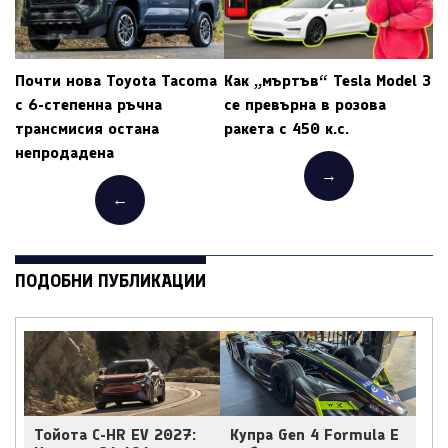
Почти нова Toyota Tacoma
Как „мъртъв“ Tesla Model 3
с 6-степенна ръчна
се превърна в розова
трансмисия остана
ракета с 450 к.с.
непродадена
→
←
ПОДОБНИ ПУБЛИКАЦИИ
Тойота C-HR EV 2027:
Купра Gen 4 Formula E