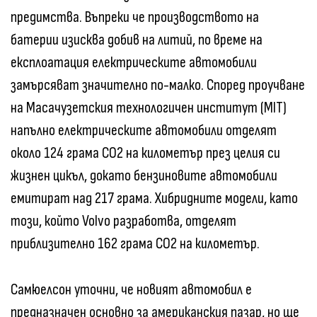
предимства. Въпреки че производството на
батерии изисква добив на литий, по време на
експлоатация електрическите автомобили
замърсяват значително по-малко. Според проучване
на Масачузетския технологичен институт (MIT)
напълно електрическите автомобили отделят
около 124 грама CO2 на километър през целия си
жизнен цикъл, докато бензиновите автомобили
емитират над 217 грама. Хибридните модели, като
този, който Volvo разработва, отделят
приблизително 162 грама CO2 на километър.
Самюелсон уточни, че новият автомобил е
предназначен основно за американския пазар, но ще