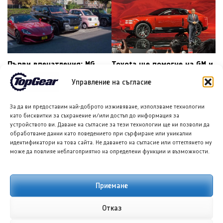
Първи впечатления: MG
Toyota ще помогне на GM и
Cyberster и Yangwang U8 –
Ford да продават
Управление на съгласие
двата полюса на
автомобили в Япония
китайските електромобили
За да ви предоставим най-доброто изживяване, използваме технологии
→
като бисквитки за съхранение и/или достъп до информация за
←
устройството ви. Даване на съгласие за тези технологии ще ни позволи да
обработваме данни като поведението при сърфиране или уникални
идентификатори на това сайта. Не даването на съгласие или оттеглянето му
може да повлияе неблагоприятно на определени функции и възможности.
ПОДОБНИ ПУБЛИКАЦИИ
Приемане
Отказ