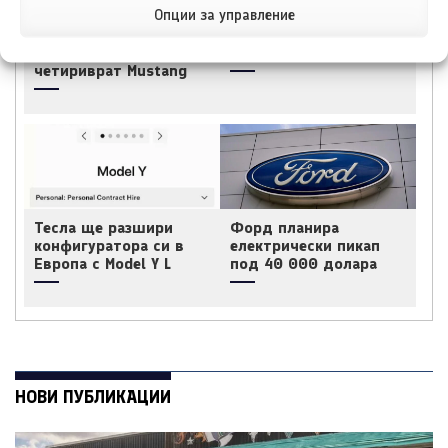
Опции за управление
Форд планира
Тойота Hilux: По-добра
достъпен кросоувър и
ли е от всякога?
четириврат Mustang
Тесла ще разшири
Форд планира
конфигуратора си в
електрически пикап
Европа с Model Y L
под 40 000 долара
НОВИ ПУБЛИКАЦИИ