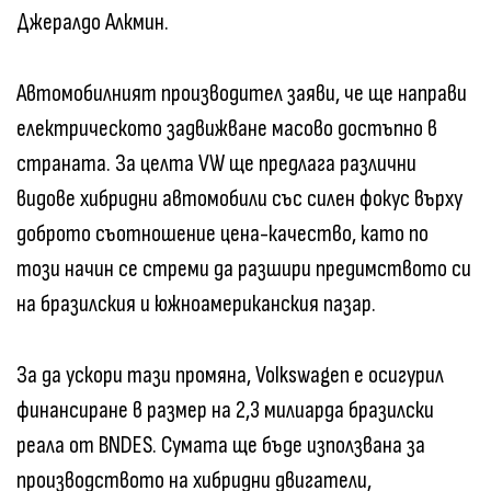
Джералдо Алкмин.
Автомобилният производител заяви, че ще направи
електрическото задвижване масово достъпно в
страната. За целта VW ще предлага различни
видове хибридни автомобили със силен фокус върху
доброто съотношение цена-качество, като по
този начин се стреми да разшири предимството си
на бразилския и южноамериканския пазар.
За да ускори тази промяна, Volkswagen е осигурил
финансиране в размер на 2,3 милиарда бразилски
реала от BNDES. Сумата ще бъде използвана за
производството на хибридни двигатели,