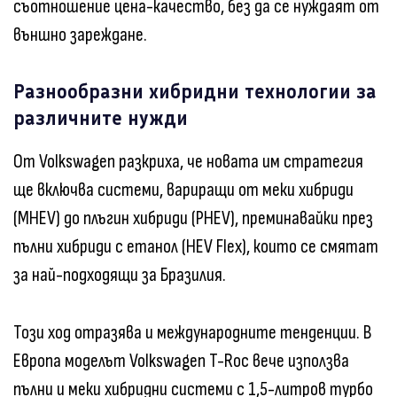
съотношение цена-качество, без да се нуждаят от
външно зареждане.
Разнообразни хибридни технологии за
различните нужди
От Volkswagen разкриха, че новата им стратегия
ще включва системи, вариращи от меки хибриди
(MHEV) до плъгин хибриди (PHEV), преминавайки през
пълни хибриди с етанол (HEV Flex), които се смятат
за най-подходящи за Бразилия.
Този ход отразява и международните тенденции. В
Европа моделът Volkswagen T-Roc вече използва
пълни и меки хибридни системи с 1,5-литров турбо