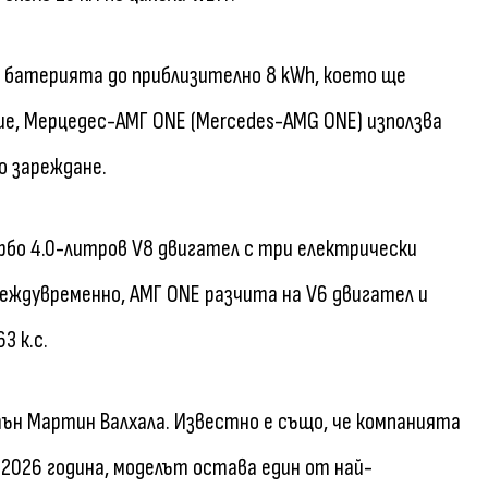
 батерията до приблизително 8 kWh, което ще
ние, Мерцедес-АМГ ONE (Mercedes-AMG ONE) използва
о зареждане.
бо 4.0-литров V8 двигател с три електрически
еждувременно, АМГ ONE разчита на V6 двигател и
3 к.с.
ън Мартин Валхала. Известно е също, че компанията
 2026 година, моделът остава един от най-