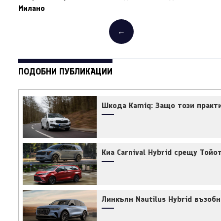
Милано
←
ПОДОБНИ ПУБЛИКАЦИИ
Шкода Kamiq: Защо този практи
Киа Carnival Hybrid срещу Тойо
Линкълн Nautilus Hybrid възоб