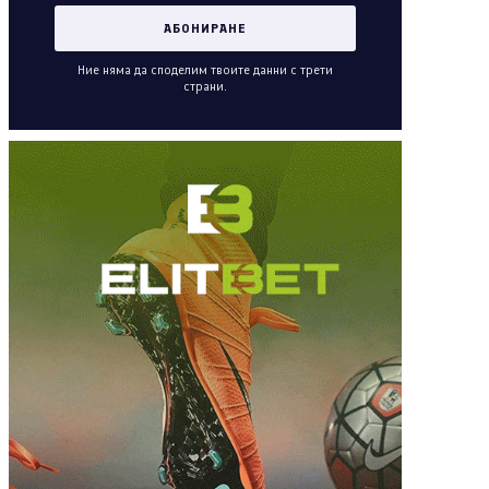
Ние няма да споделим твоите данни с трети
страни.