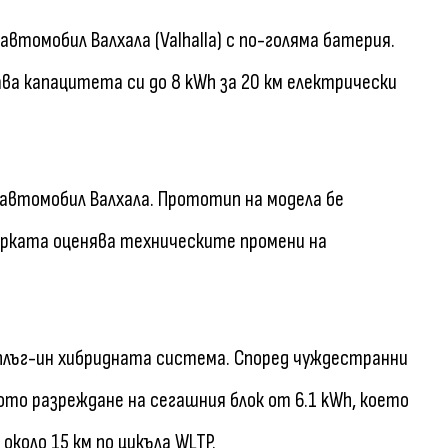
втомобил Валхала (Valhalla) с по-голяма батерия.
ава капацитета си до 8 kWh за 20 км електрически
автомобил Валхала. Прототип на модела бе
арката оценява техническите промени на
плъг-ин хибридната система. Според чуждестранни
ото разреждане на сегашния блок от 6.1 kWh, което
коло 15 км по цикъла WLTP.