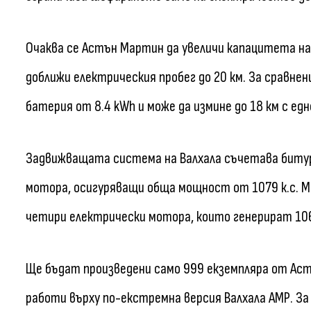
Очаква се Астън Мартин да увеличи капацитета на
доближи електрическия пробег до 20 км. За сравне
батерия от 8.4 kWh и може да измине до 18 км с едн
Задвижващата система на Валхала съчетава битур
мотора, осигуряващи обща мощност от 1079 к.с. М
четири електрически мотора, които генерират 106
Ще бъдат произведени само 999 екземпляра от Аст
работи върху по-екстремна версия Валхала АМР. За