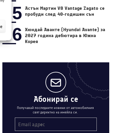
 му
05
Астън Мартин V8 Vantage Zagato се
пробуди след 40-годишен сън
ие
06
Хюндай Аванте (Hyundai Avante) за
2027 година дебютира в Южна
Корея
Абонирай се
Получавай последните новини от автомобилния
свят деректно на имейла си.