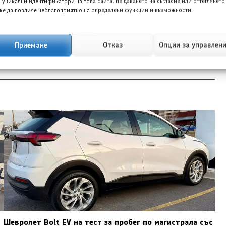
 уникални идентификатори на това сайта. Не даването на съгласие или оттеглянето
дии и копирайътър с интереси в областта на
е да повлияе неблагоприятно на определени функции и възможности.
Приемане
Отказ
Опции за управлен
Шевролет Bolt EV на тест за пробег по магистрала със