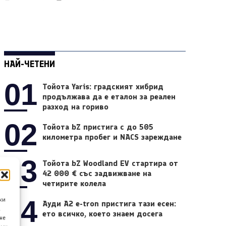
НАЙ-ЧЕТЕНИ
01
Тойота Yaris: градският хибрид
продължава да е еталон за реален
разход на гориво
02
Тойота bZ пристига с до 505
километра пробег и NACS зареждане
03
Тойота bZ Woodland EV стартира от
42 000 € със задвижване на
четирите колела
04
ки
Ауди A2 e-tron пристига тази есен:
а
ето всичко, което знаем досега
не