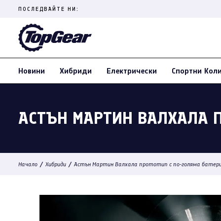
Skip
ПОСЛЕДВАЙТЕ НИ:
to
content
(Press
Enter)
Новини
Хибриди
Електрически
Спортни Кол
АСТЪН МАРТИН ВАЛХАЛА П
/
/
Начало
Хибриди
Астън Мартин Валхала прототип с по-голяма батер