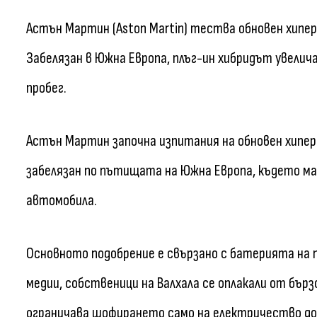
Астън Мартин (Aston Martin) тества обновен хипера
Забелязан в Южна Европа, плъг-ин хибридът увелич
пробег.
Астън Мартин започна изпитания на обновен хипер
забелязан по пътищата на Южна Европа, където м
автомобила.
Основното подобрение е свързано с батерията на 
медии, собственици на Валхала се оплакали от бърз
ограничава шофирането само на електричество до о