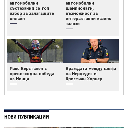
автомобилни
автомобилни
състезания са топ
шампионати,
избор за залагащите
възможност за
онлайн
интерактивни казино
залози
Макс Верстапен с
Враждата между шефа
превъзходна победа
на Мерцедес и
на Монца
Кристиан Хорнер
НОВИ ПУБЛИКАЦИИ