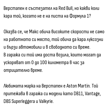
Верстапен е състезател на Red Bull, но какви коли
кара той, когато не е на писта на Формула 1?
Оказва се, че Макс обича високите скорости не само
на работното си място, той обича да кара луксозни
и бързи автомобили и в свободното си време.
В гаража си той има доста возила, които могат да
ускоряват от 0 до 100 километра в час за
отрицателно време.
Любимата марка на Верстапен е Aston Martin. Той
притежава в гаража си модели като DB11, Vantage,
DBS Superleggera и Valkyrie.