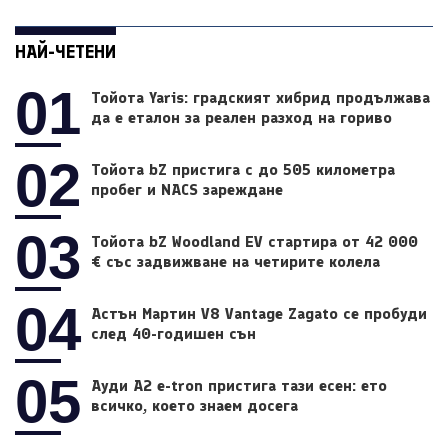
НАЙ-ЧЕТЕНИ
01
Тойота Yaris: градският хибрид продължава
да е еталон за реален разход на гориво
02
Тойота bZ пристига с до 505 километра
пробег и NACS зареждане
03
Тойота bZ Woodland EV стартира от 42 000
€ със задвижване на четирите колела
04
Астън Мартин V8 Vantage Zagato се пробуди
след 40-годишен сън
05
Ауди A2 e-tron пристига тази есен: ето
всичко, което знаем досега