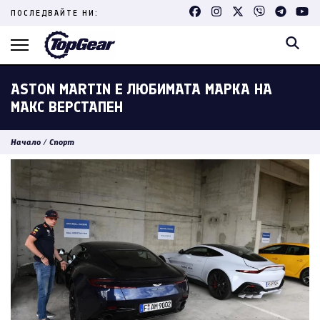
Skip
ПОСЛЕДВАЙТЕ НИ:
to
content
(Press
Enter)
ASTON MARTIN E ЛЮБИМАТА МАРКА НА
МАКС ВЕРСТАПЕН
Начало
/
Спорт