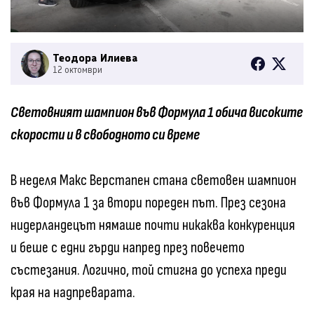
Теодора Илиева
12 октомври
Световният шампион във Формула 1 обича високите
скорости и в свободното си време
В неделя Макс Верстапен стана световен шампион
във Формула 1 за втори пореден път. През сезона
нидерландецът нямаше почти никаква конкуренция
и беше с едни гърди напред през повечето
състезания. Логично, той стигна до успеха преди
края на надпреварата.