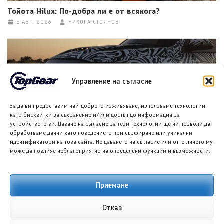
Тойота Hilux: По-добра ли е от всякога?
8 АВГ. 2026
НИКОЛА СТОЯНОВ
Управление на съгласие
За да ви предоставим най-доброто изживяване, използваме технологии
като бисквитки за съхранение и/или достъп до информация за
устройството ви. Даване на съгласие за тези технологии ще ни позволи да
обработваме данни като поведението при сърфиране или уникални
Хенеси Максимус: Пикап, по-бърз от Ферари F40
идентификатори на това сайта. Не даването на съгласие или оттеглянето му
8 АВГ. 2026
ТЕОДОРА ИЛИЕВА
може да повлияе неблагоприятно на определени функции и възможности.
Приемане
Отказ