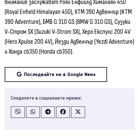
внимание заслужават Роял Енфийлд Хималаян 450
(Royal Enfield Himalayan 450), КТМ 390 Адвенчър (KTM
390 Adventure), БМВ G 310 GS (BMW G 310 GS), Сузуки
V-Стром SX (Suzuki V-Strom SX), Херо Експулс 200 4V
(Hero Xpulse 200 4V), Йезди Адвенчър (Yezdi Adventure)
и Хонда cb350 (Honda cb350).
Последвайте ни в Google News
Споделете в социалните мрежи: