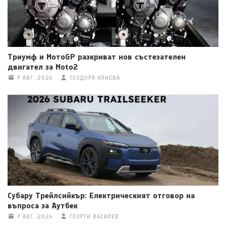
Триумф и МотоGP разкриват нов състезателен
двигател за Moto2
7 АВГ. 2026
ТЕОДОРА ИЛИЕВА
Субару Трейлсийкър: Електрическият отговор на
въпроса за Аутбек
7 АВГ. 2026
ГЕОРГИ ВАСИЛЕВ