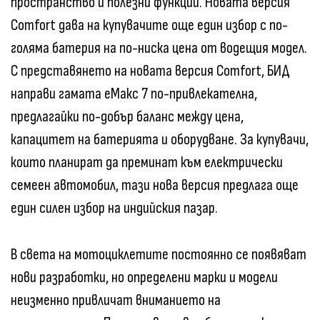
пространство и полезни функции. Новата версия
Comfort дава на купувачите още един избор с по-
голяма батерия на по-ниска цена от водещия модел.
С представянето на новата версия Comfort, БИД
направи гамата еМакс 7 по-привлекателна,
предлагайки по-добър баланс между цена,
капацитет на батерията и оборудване. За купувачи,
които планират да преминат към електрически
семеен автомобил, тази нова версия предлага още
един силен избор на индийския пазар.
В света на мотоциклетите постоянно се появяват
нови разработки, но определени марки и модели
неизменно привличат вниманието на