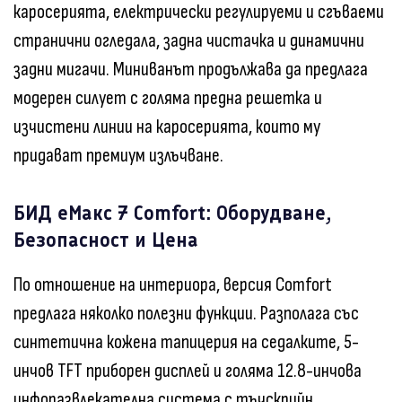
каросерията, електрически регулируеми и сгъваеми
странични огледала, задна чистачка и динамични
задни мигачи. Миниванът продължава да предлага
модерен силует с голяма предна решетка и
изчистени линии на каросерията, които му
придават премиум излъчване.
БИД еМакс 7 Comfort: Оборудване,
Безопасност и Цена
По отношение на интериора, версия Comfort
предлага няколко полезни функции. Разполага със
синтетична кожена тапицерия на седалките, 5-
инчов TFT приборен дисплей и голяма 12.8-инчова
инфоразвлекателна система с тъчскрийн.