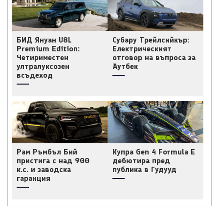
БИД Януан U8L
Субару Трейлсийкър:
Premium Edition:
Електрическият
Четириместен
отговор на въпроса за
ултралуксозен
Аутбек
всъдеход
Рам Ръмбъл Бий
Купра Gen 4 Formula E
пристига с над 900
дебютира пред
к.с. и заводска
публика в Гудууд
гаранция