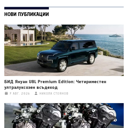
НОВИ ПУБЛИКАЦИИ
БИД Януан U8L Premium Edition: Четириместен
ултралуксозен всъдеход
7 АВГ. 2026
НИКОЛА СТОЯНОВ