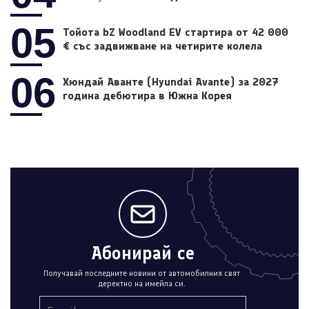
05
Тойота bZ Woodland EV стартира от 42 000
€ със задвижване на четирите колела
06
Хюндай Аванте (Hyundai Avante) за 2027
година дебютира в Южна Корея
Абонирай се
Получавай последните новини от автомобилния свят
деректно на имейла си.