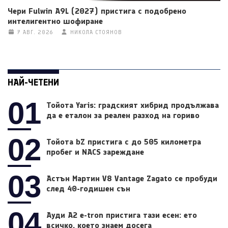
Чери Fulwin A9L (2027) пристига с подобрено
интелигентно шофиране
7 АВГ. 2026
НИКОЛА СТОЯНОВ
НАЙ-ЧЕТЕНИ
01
Тойота Yaris: градският хибрид продължава
да е еталон за реален разход на гориво
02
Тойота bZ пристига с до 505 километра
пробег и NACS зареждане
03
Астън Мартин V8 Vantage Zagato се пробуди
след 40-годишен сън
04
Ауди A2 e-tron пристига тази есен: ето
всичко, което знаем досега