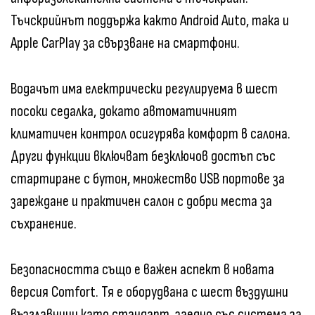
Тъчскрийнът поддържа както Android Auto, така и
Apple CarPlay за свързване на смартфони.
Водачът има електрически регулируема в шест
посоки седалка, докато автоматичният
климатичен контрол осигурява комфорт в салона.
Други функции включват безключов достъп със
стартиране с бутон, множество USB портове за
зареждане и практичен салон с добри места за
съхранение.
Безопасността също е важен аспект в новата
версия Comfort. Тя е оборудвана с шест въздушни
възглавници като стандарт, заедно със система за