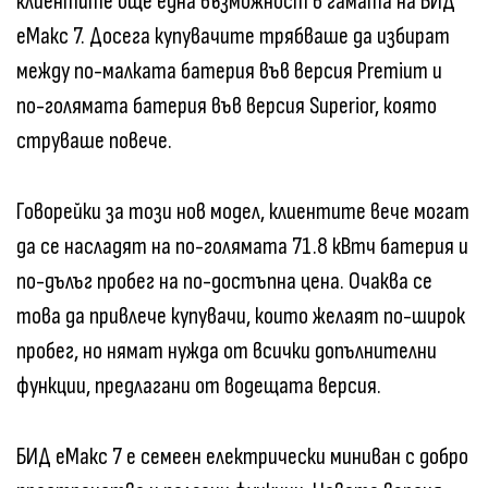
клиентите още една възможност в гамата на БИД
еМакс 7. Досега купувачите трябваше да избират
между по-малката батерия във версия Premium и
по-голямата батерия във версия Superior, която
струваше повече.
Говорейки за този нов модел, клиентите вече могат
да се насладят на по-голямата 71.8 кВтч батерия и
по-дълъг пробег на по-достъпна цена. Очаква се
това да привлече купувачи, които желаят по-широк
пробег, но нямат нужда от всички допълнителни
функции, предлагани от водещата версия.
БИД еМакс 7 е семеен електрически миниван с добро