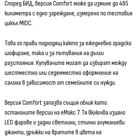
Според БИД, версия Comfort може да измине до 485
километра с едно зареждане, измерено по тестовия
цикъл MIDC.
Това го прави подходящ както за ежедневно градско
шофиране, така и за пътувания на дълги
разстояния. Купувачите могат да избират между
шестместно или седемместно оформление на
салона в зависимост от семейните си нужди.
Версия Comfort запазва същия облик като
останалите версии на еМакс 7. Тя включва изцяло
LED фарове и задни светлини, стилни алуминиеви
джанти, дръжки на вратите в цвета на