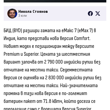
Никола Стоянов
3 юли
БИД (BYD) разшири гамата на eМакс 7 (eMax 7) в
Индия, като представи нова версия Comfort.
Новият модел е позициониран между версиите
Premium и Superior. Цената за шестместния
вариант започва от 2 790 000 индийски рупии без
отчитане на местни такси. Седемместната
версия се оценява на 2 830 000 индийски рупии без
отчитане на местни такси. Най-значителната
промяна в тази нова версия е по-големият
батериен пакет от 71.8 кВтч, който досега се
предлагаше само с водещата версия Superior.