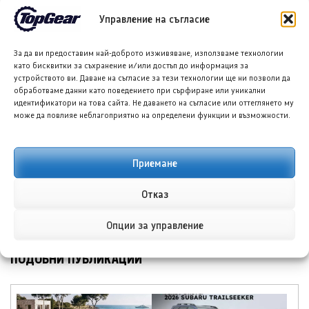
Управление на съгласие
За да ви предоставим най-доброто изживяване, използваме технологии
като бисквитки за съхранение и/или достъп до информация за
устройството ви. Даване на съгласие за тези технологии ще ни позволи да
обработваме данни като поведението при сърфиране или уникални
идентификатори на това сайта. Не даването на съгласие или оттеглянето му
може да повлияе неблагоприятно на определени функции и възможности.
Шпенг L03 пристига в
БИД Сил 08 ще предложи
Австралия с безплатен
1 660 км пробег и бързо
автопилот
зареждане, цените
Приемане
започват от 26 950 евро
←
Отказ
→
Опции за управление
ПОДОБНИ ПУБЛИКАЦИИ