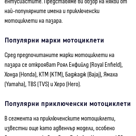
ентусиастите. Представяме ви обзор на някои от
най-популярните имена и приключенски
мотоциклети на пазара.
Популярни марки мотоциклети
Сред предпочитаните марки мотоциклети на
пазара се открояват Роял Енфийлд (Royal Enfield),
Хонда (Honda), КТМ (KTM), Баджадж (Bajaj), Ямаха
(Yamaha), ТВS (TVS) и Херо (Hero).
Популярни приключенски мотоциклети
В сегмента на приключенските мотоциклети,
известни още като адвенчър модели, особено