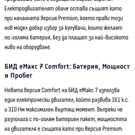
Електродвигателят обаче остава същият като
при началната версия Premium, което прави този
нов модел добър избор за купувачи, които желаят
по-голяма батерия, без да плащат за най-високото
ниво на оборудване.
БИД еМакс 7 Comfort: Батерия, Мощност
и Пробег
Новата версия Comfort на БИД еМакс 7 използва
един електрически двигател, който развива 161 к.с.
и 310 Нм максимален въртящ момент. Въпреки че
разполага с по-голям батериен пакет, мощността
на двигателя е същата като при версия Premium.