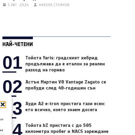
5 АВГ. 2026
НИКОЛА СТОЯНОВ
НАЙ-ЧЕТЕНИ
01
Тойота Yaris: градският хибрид
продължава да е еталон за реален
разход на гориво
02
Астън Мартин V8 Vantage Zagato се
пробуди след 40-годишен сън
03
Ауди A2 e-tron пристига тази есен:
ето всичко, което знаем досега
ки
04
Тойота bZ пристига с до 505
а
не
километра пробег и NACS зареждане