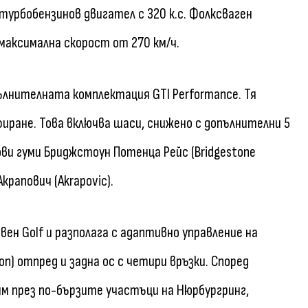
 турбобензинов двигател с 320 к.с. Фолксваген
и максимална скорост от 270 км/ч.
ълнителната комплектация GTI Performance. Тя
иране. Това включва шаси, снижено с допълнителни 5
ови гуми Бриджстоун Потенца Рейс (Bridgestone
рапович (Akrapovic).
вен Golf и разполага с адаптивно управление на
) отпред и задна ос с четири връзки. Според
м през по-бързите участъци на Нюрбургринг,