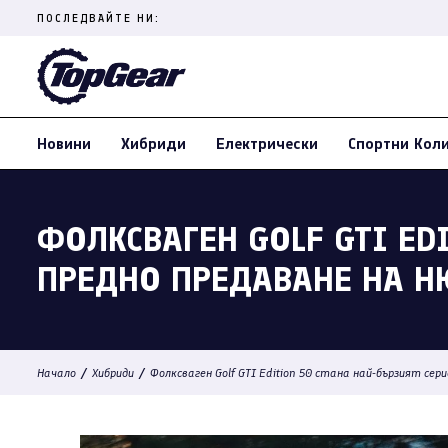
Skip
ПОСЛЕДВАЙТЕ НИ:
to
content
(Press
Enter)
Новини
Хибриди
Електрически
Спортни Кол
ФОЛКСВАГЕН GOLF GTI ED
ПРЕДНО ПРЕДАВАНЕ НА Н
/
/
Начало
Хибриди
Фолксваген Golf GTI Edition 50 стана най-бързият се