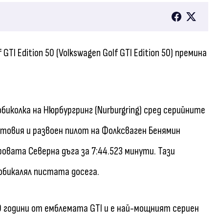
TI Edition 50 (Volkswagen Golf GTI Edition 50) премина
 обиколка на Нюрбургринг (Nurburgring) сред серийните
стовия и развоен пилот на Фолксваген Бенямин
вата Северна дъга за 7:44.523 минути. Тази
 обикалял пистата досега.
50 години от емблемата GTI и е най-мощният сериен