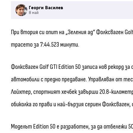
Георги Василев
8 май
При втория си опит на „Зеления ад“ Фолксваген Golf G
трасето за 7:44.523 минути.
Фолксваген Golf GTI Edition 50 записа нов рекорд за
автомобили с предно предаване. Управляван от те
Лойхтер, спортният хечбек завърши 20.8-километро
обиколка го прави и най-бързия сериен Фолксваген,
Моделът Edition 50 е разработен, за да отбележи 