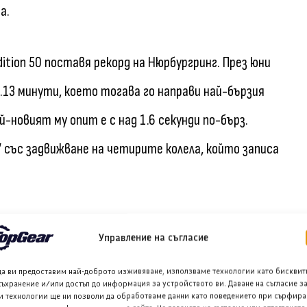
а.
ition 50 поставя рекорд на Нюрбургринг. През юни
.13 минути, което тогава го направи най-бързия
-новият му опит е с над 1.6 секунди по-бърз.
“ със задвижване на четирите колела, който записа
Управление на съгласие
да ви предоставим най-доброто изживяване, използваме технологии като бисквит
съхранение и/или достъп до информация за устройството ви. Даване на съгласие з
и технологии ще ни позволи да обработваме данни като поведението при сърфира