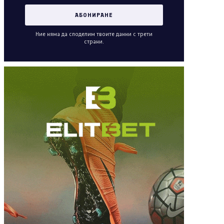
Ние няма да споделим твоите данни с трети
страни.