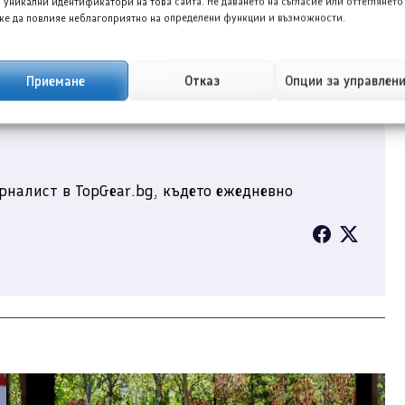
 уникални идентификатори на това сайта. Не даването на съгласие или оттеглянето
Facebook
е да повлияе неблагоприятно на определени функции и възможности.
Приемане
Отказ
Опции за управлен
рналист в TopGear.bg, където ежедневно