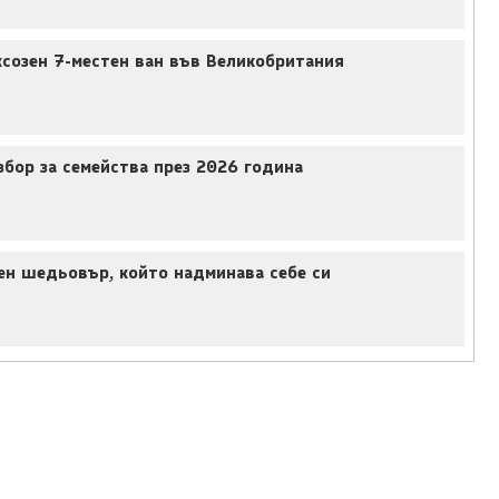
созен 7-местен ван във Великобритания
збор за семейства през 2026 година
ден шедьовър, който надминава себе си