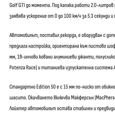
Golf GTI до момента. Под капака работи 2.0-литров
заявява ускорение от 0 до 100 км/ч за 5.3 секунди 
Автомобилът, поставил рекорда, е оборудван с доп
предлага настройка, ориентирана към пистово шоф
мм, 19-инчови ковани алуминиеви джанти, полуслик
Potenza Race) и титаниева изпускателна система Ак
Стандартно Edition 50 е с 15 мм по-ниско от обикно
шасито. Окачването включва Макферсън (MacPherson
Лойхтер автомобилът остава стабилен и предвиди