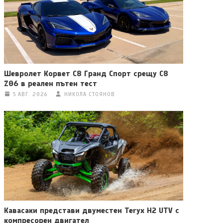
Шевролет Корвет C8 Гранд Спорт срещу C8
Z06 в реален пътен тест
5 АВГ. 2026
НИКОЛА СТОЯНОВ
Кавасаки представи двуместен Teryx H2 UTV с
компресорен двигател