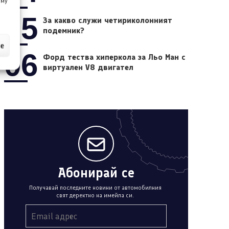
 му
05
За какво служи четириколонният
подемник?
ие
06
Форд тества хиперкола за Льо Ман с
виртуален V8 двигател
Абонирай се
Получавай последните новини от автомобилния
свят деректно на имейла си.