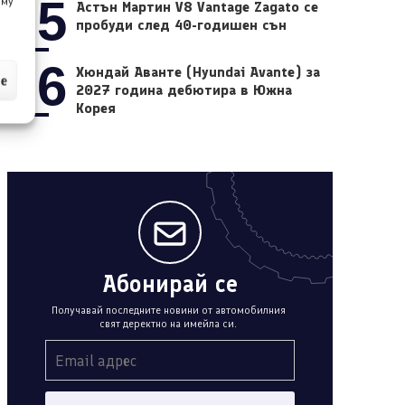
05
 му
Астън Мартин V8 Vantage Zagato се
пробуди след 40-годишен сън
06
Хюндай Аванте (Hyundai Avante) за
ие
2027 година дебютира в Южна
Корея
Абонирай се
Получавай последните новини от автомобилния
свят деректно на имейла си.