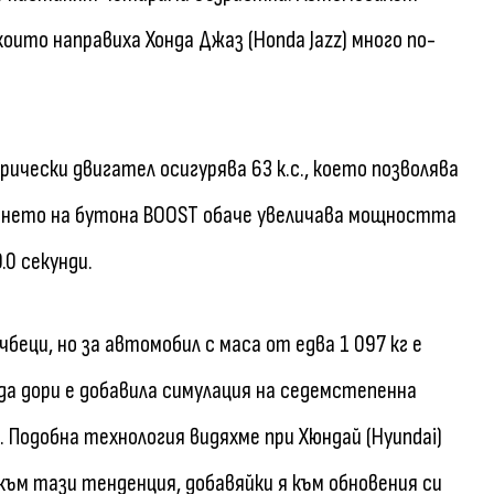
които направиха Хонда Джаз (Honda Jazz) много по-
чески двигател осигурява 63 к.с., което позволява
скането на бутона BOOST обаче увеличава мощността
.0 секунди.
чбеци, но за автомобил с маса от едва 1 097 кг е
да дори е добавила симулация на седемстепенна
 Подобна технология видяхме при Хюндай (Hyundai)
и към тази тенденция, добавяйки я към обновения си