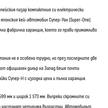
опейския пазар компактния си електрически
 японския кей-автомобил Супер-Уан (Super-One).
на фабрична гаранция, което го прави примамливо
ония не е особено трудно, но през последните две
 от официален дилър на Запад беше почти
йки Супер-Н с изгодна цена и пълна гаранция.
 599 мм и широк 1 573 мм. Въпреки скромните си
а се настанят четирима възрастни. Автомобилът