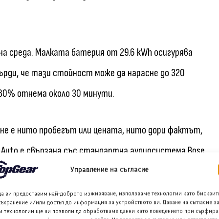
на среда. Малката батерия от 29.6 kWh осигурява
върди, че тази стойност може да нарасне до 320
 80% отнема около 30 минути.
е е нито пробегът или цената, нито дори фактът,
 Auto е свързана със стандартна аудиосистема Bose.
 външни графични комплектации, които да направят
Управление на съгласие
да ви предоставим най-доброто изживяване, използваме технологии като бисквит
съхранение и/или достъп до информация за устройството ви. Даване на съгласие з
и технологии ще ни позволи да обработваме данни като поведението при сърфира