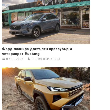
Форд планира достъпен кросоувър и
четириврат Mustang
8 АВГ. 2026
ГЛОРИЯ ПЪРВАНОВА