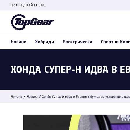
Skip
ПОСЛЕДВАЙТЕ НИ:
to
content
(Press
Enter)
Новини
Хибриди
Електрически
Спортни Кол
ХОНДА СУПЕР-Н ИДВА В Е
/
/
Начало
Новини
Хонда Супер-Н идва в Европа с бутон за ускорение и изг