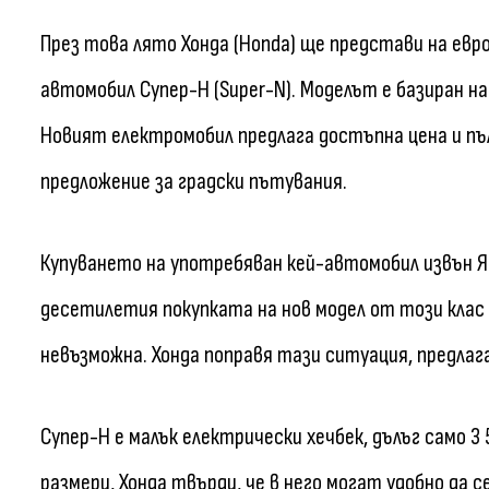
През това лято Хонда (Honda) ще представи на евр
автомобил Супер-Н (Super-N). Моделът е базиран на
Новият електромобил предлага достъпна цена и пъл
предложение за градски пътувания.
Купуването на употребяван кей-автомобил извън Яп
десетилетия покупката на нов модел от този клас
невъзможна. Хонда поправя тази ситуация, предлага
Супер-Н е малък електрически хечбек, дълъг само 3
размери, Хонда твърди, че в него могат удобно д