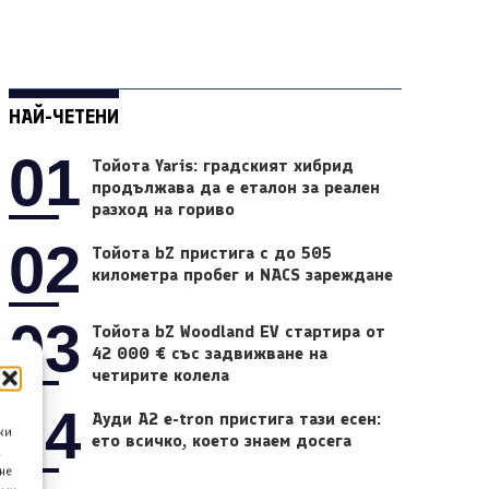
НАЙ-ЧЕТЕНИ
01
Тойота Yaris: градският хибрид
продължава да е еталон за реален
разход на гориво
02
Тойота bZ пристига с до 505
километра пробег и NACS зареждане
03
Тойота bZ Woodland EV стартира от
42 000 € със задвижване на
четирите колела
04
Ауди A2 e-tron пристига тази есен:
ки
ето всичко, което знаем досега
а
не