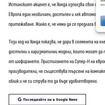
или
Истинският акцент е, че Хонда използва своя съще
мож
Европа един необичаен, достъпен и лек автомобил,
притежаване. Жалко е, че няма да се предлага в Аме
Този ход на Хонда показва, че дори в сегмента на 
достъпни и харизматични модели, които могат да 
от шофирането. Пристигането на Супер-Н на европе
производители, че съществува търсене на компак
облик и че си струва то да бъде удовлетворено.
Последвайте ни в Google News