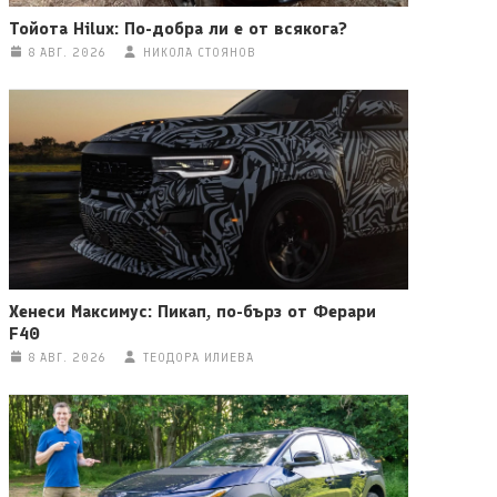
Тойота Hilux: По-добра ли е от всякога?
8 АВГ. 2026
НИКОЛА СТОЯНОВ
Хенеси Максимус: Пикап, по-бърз от Ферари
F40
8 АВГ. 2026
ТЕОДОРА ИЛИЕВА