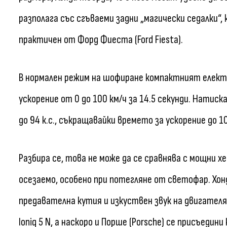
разполага със сгъваеми задни „магически седалки“, 
практичен от Форд Фиеста (Ford Fiesta).
В нормален режим на шофиране компактният електри
ускорение от 0 до 100 км/ч за 14.5 секунди. Нати
до 94 к.с., съкращавайки времето за ускорение до 10
Разбира се, това не може да се сравнява с мощни хе
осезаемо, особено при потегляне от светофар. Хон
предавателна кутия и изкуствен звук на двигателя.
Ioniq 5 N, а наскоро и Порше (Porsche) се присъедин