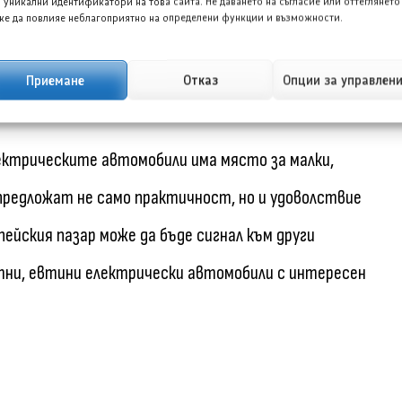
 уникални идентификатори на това сайта. Не даването на съгласие или оттеглянето
ствуващ каталог от кей-автомобили, за да донесе в
е да повлияе неблагоприятно на определени функции и възможности.
 който изглежда наистина забавен за шофиране и
Приемане
Отказ
Опции за управлен
рика.
електрическите автомобили има място за малки,
предложат не само практичност, но и удоволствие
йския пазар може да бъде сигнал към други
тни, евтини електрически автомобили с интересен