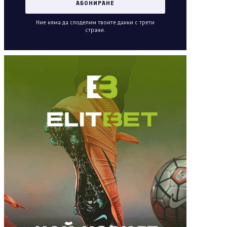
Ние няма да споделим твоите данни с трети
страни.