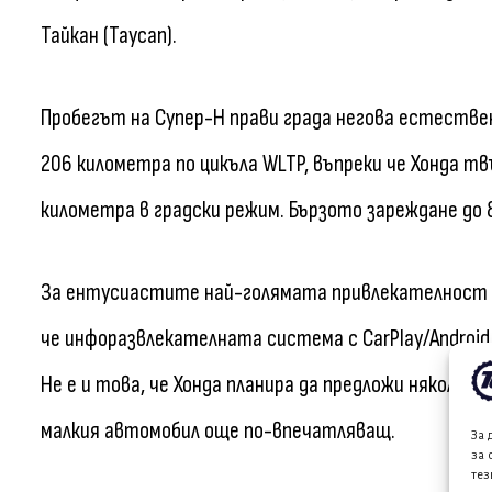
Тайкан (Taycan).
Пробегът на Супер-Н прави града негова естестве
206 километра по цикъла WLTP, въпреки че Хонда т
километра в градски режим. Бързото зареждане до
За ентусиастите най-голямата привлекателност н
че инфоразвлекателната система с CarPlay/Android
Не е и това, че Хонда планира да предложи няколко
малкия автомобил още по-впечатляващ.
За 
за 
тез