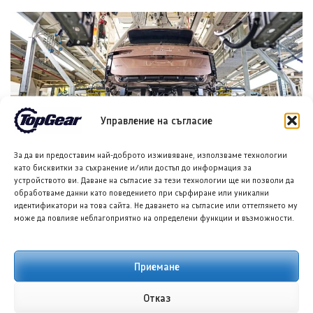
Управление на съгласие
Шкода Пийк влезе в серийно производство
За да ви предоставим най-доброто изживяване, използваме технологии
7 АВГ. 2026
ГЕОРГИ ВАСИЛЕВ
като бисквитки за съхранение и/или достъп до информация за
устройството ви. Даване на съгласие за тези технологии ще ни позволи да
обработваме данни като поведението при сърфиране или уникални
идентификатори на това сайта. Не даването на съгласие или оттеглянето му
може да повлияе неблагоприятно на определени функции и възможности.
Приемане
Отказ