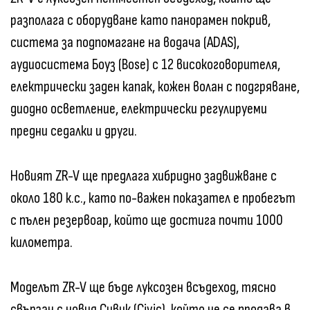
разполага с оборудване като панорамен покрив,
система за подпомагане на водача (ADAS),
аудиосистема Боуз (Bose) с 12 високоговорителя,
електрически заден капак, кожен волан с подгряване,
диодно осветление, електрически регулируеми
предни седалки и други.
Новият ZR-V ще предлага хибридно задвижване с
около 180 к.с., като по-важен показател е пробегът
с пълен резервоар, който ще достига почти 1000
километра.
Моделът ZR-V ще бъде луксозен всъдеход, тясно
свързан с новия Сивик (Civic), който не се продава в