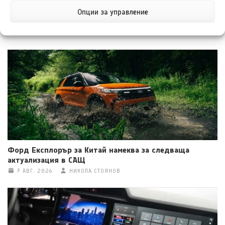
Опции за управление
Тойота Hilux вече и с две места за сериозни данъчни
облекчения
7 АВГ. 2026
НИКОЛА СТОЯНОВ
Форд Експлорър за Китай намеква за следваща
актуализация в САЩ
7 АВГ. 2026
НИКОЛА СТОЯНОВ