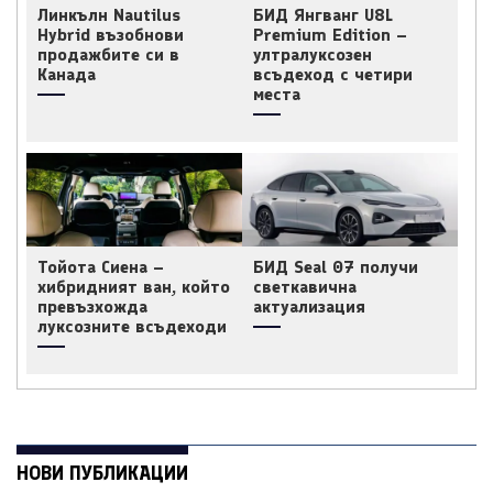
Линкълн Nautilus
БИД Янгванг U8L
Hybrid възобнови
Premium Edition –
продажбите си в
ултралуксозен
Канада
всъдеход с четири
места
Тойота Сиена –
БИД Seal 07 получи
хибридният ван, който
светкавична
превъзхожда
актуализация
луксозните всъдеходи
НОВИ ПУБЛИКАЦИИ