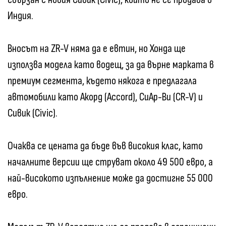
Индия.
Вносът на ZR-V няма да е евтин, но Хонда ще
използва модела като водещ, за да върне марката в
премиум сегмента, където някога е предлагала
автомобили като Акорд (Accord), СиАр-Ви (CR-V) и
Сивик (Civic).
Очаква се цената да бъде във високия клас, като
началните версии ще струват около 49 500 евро, а
най-високото изпълнение може да достигне 55 000
евро.