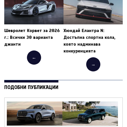
Шевролет Корвет за 2026
Хюндай Елантра N:
г.: Всички 30 варианта
Достъпна спортна кола,
джанти
която надминава
конкуренцията
←
→
ПОДОБНИ ПУБЛИКАЦИИ