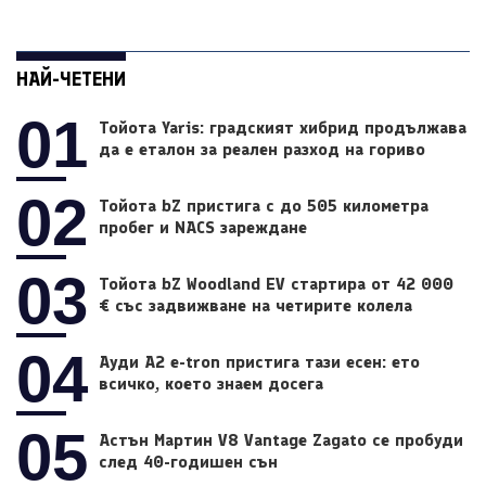
НАЙ-ЧЕТЕНИ
01
Тойота Yaris: градският хибрид продължава
да е еталон за реален разход на гориво
02
Тойота bZ пристига с до 505 километра
пробег и NACS зареждане
03
Тойота bZ Woodland EV стартира от 42 000
€ със задвижване на четирите колела
04
Ауди A2 e-tron пристига тази есен: ето
всичко, което знаем досега
05
Астън Мартин V8 Vantage Zagato се пробуди
след 40-годишен сън