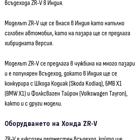
всъдехода ZR-V в Индия.
Моделът ZR-V ще се внася в Индия като напълно
сглобен автомобил, като на пазара ще се предлага
хибридната версия.
Моделът ZR-V се предлага в чужбина на много пазари
и е популярен всъдеход, докато в Индия ще се
конкурира с Шкода Кодиак (Skoda Kodiaq), БМВ X1
(BMW X1) и Фолксваген Тайрон (Volkswagen Tayron),
както и с други модели.
Оборудването на Хонда ZR-V
ZR-V е луксозен петместен всъдеход, който ще