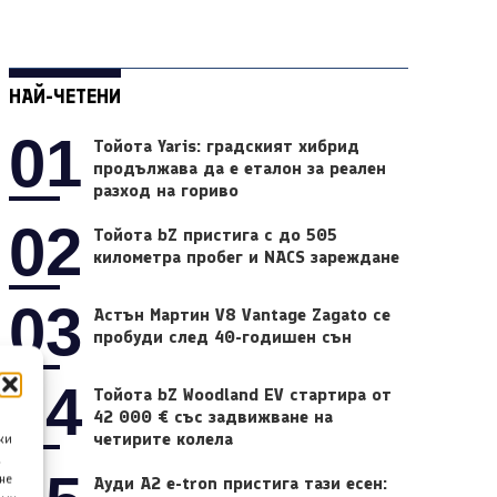
НАЙ-ЧЕТЕНИ
01
Тойота Yaris: градският хибрид
продължава да е еталон за реален
разход на гориво
02
Тойота bZ пристига с до 505
километра пробег и NACS зареждане
03
Астън Мартин V8 Vantage Zagato се
пробуди след 40-годишен сън
04
Тойота bZ Woodland EV стартира от
42 000 € със задвижване на
четирите колела
ки
а
не
Ауди A2 e-tron пристига тази есен: