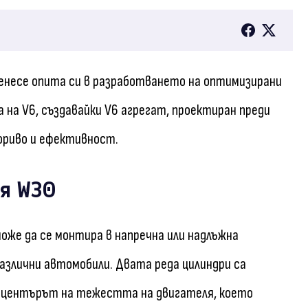
ренесе опита си в разработването на оптимизирани
на V6, създавайки V6 агрегат, проектиран преди
гориво и ефективност.
ля W30
оже да се монтира в напречна или надлъжна
азлични автомобили. Двата реда цилиндри са
жи центърът на тежестта на двигателя, което