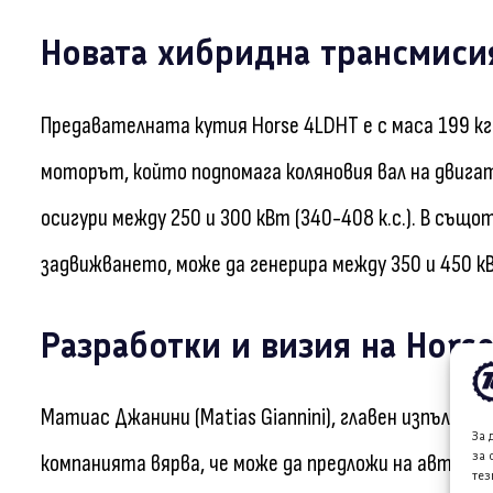
Новата хибридна трансмиси
Предавателната кутия Horse 4LDHT е с маса 199 кг 
моторът, който подпомага коляновия вал на двига
осигури между 250 и 300 кВт (340-408 к.с.). В същ
задвижването, може да генерира между 350 и 450 кВт
Разработки и визия на Horse
Матиас Джанини (Matias Giannini), главен изпълнит
За 
за 
компанията вярва, че може да предложи на автом
тез