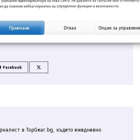
 уникални идентификатори на това сайта. Не даването на съгласие или оттеглянето
е да повлияе неблагоприятно на определени функции и възможности.
Приемане
Отказ
Опции за управлен
Facebook
рналист в TopGear.bg, където ежедневно