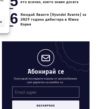
05
 му
ето всичко, което знаем досега
06
Хюндай Аванте (Hyundai Avante) за
2027 година дебютира в Южна
ие
Корея
Абонирай се
Получавай последните новини от автомобилния
свят деректно на имейла си.