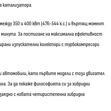
а катализатора.
между 350 и 400 кВт (476-544 к.с.) и въртящ момент
 в минута. За постигане на максимална ефективност
грирани изпускателни колектори с турбокомпресори
ни автомобили, като първите модели с този двигател
ина. За да покаже философията си за хибридни
 заедно с новата четиристепенна хибридна