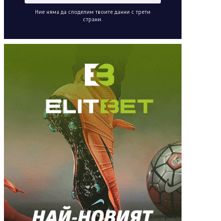
Ние няма да споделим твоите данни с трети
страни.