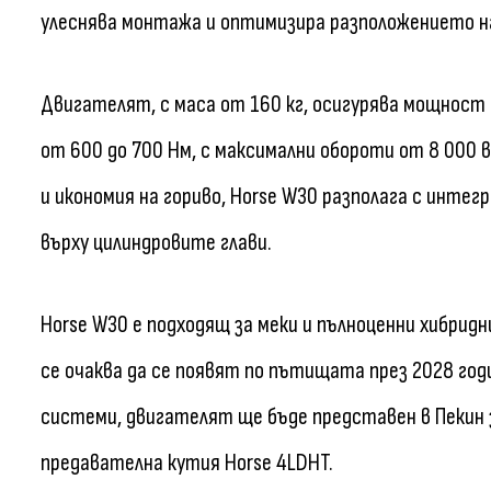
улеснява монтажа и оптимизира разположението н
Двигателят, с маса от 160 кг, осигурява мощност 
от 600 до 700 Нм, с максимални обороти от 8 000
и икономия на гориво, Horse W30 разполага с инте
върху цилиндровите глави.
Horse W30 е подходящ за меки и пълноценни хибрид
се очаква да се появят по пътищата през 2028 год
системи, двигателят ще бъде представен в Пекин
предавателна кутия Horse 4LDHT.