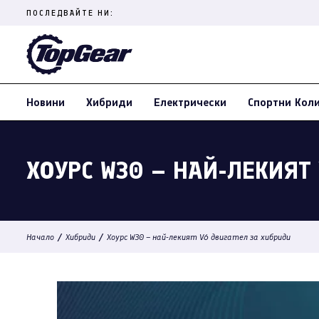
Skip
ПОСЛЕДВАЙТЕ НИ:
to
content
(Press
Enter)
Новини
Хибриди
Електрически
Спортни Кол
ХОУРС W30 – НАЙ-ЛЕКИЯТ
/
/
Начало
Хибриди
Хоурс W30 – най-лекият V6 двигател за хибриди