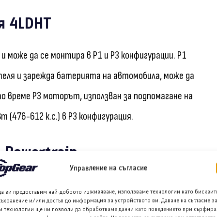
я 4LDHT
и може да се монтира в P1 и P3 конфигурации. P1
теля и зарежда батерията на автомобила, може да
ото време P3 моторът, използван за подпомагане на
 (476-612 к.с.) в P3 конфигурация.
 Powertrain
Управление на съгласие
елен директор на Хоурс Пауъртрейн, заяви, че
да ви предоставим най-доброто изживяване, използваме технологии като бисквит
съхранение и/или достъп до информация за устройството ви. Даване на съгласие з
обилните производители безпрецедентни икономии от
и технологии ще ни позволи да обработваме данни като поведението при сърфира