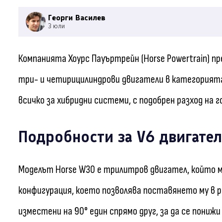
Георги Василев
3 юли
Компанията Хоурс Пауъртрейн (Horse Powertrain) п
три- и четирицилиндрови двигатели в категорията 
всичко за хибридни системи, с подобрен разход на 
Подробности за V6 двигате
Моделът Horse W30 е трилитров двигател, който м
конфигурация, което позволява поставянето му в р
изместени на 90° един спрямо друг, за да се пони