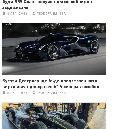
Ауди RS5 Avant получи плъгин хибридно
задвижване
6 АВГ. 2026
ТЕОДОРА ИЛИЕВА
Бугати Дестриер ще бъде представен като
върховния еднократен W16 хиперавтомобил
6 АВГ. 2026
ТЕОДОРА ИЛИЕВА