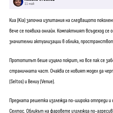
11 май
Киа (Kia) започна изпитания на следващото поколен
вече се появиха онлайн. Компактният всъдеход се о
значителни актуализации в облика, пространствот
Прототипът беше изцяло покрит, но все пак се заб
страничната част. Очаква се новият модел да черп
(Seltos) и Вениу (Venue).
Предната решетка изглежда по-широка отпреди и с
Селтос. Обликът на фаровете изглежда по-агресиве