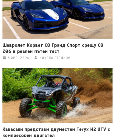
Шевролет Корвет C8 Гранд Спорт срещу C8
Z06 в реален пътен тест
5 АВГ. 2026
НИКОЛА СТОЯНОВ
Кавасаки представи двуместен Teryx H2 UTV с
компресорен двигател