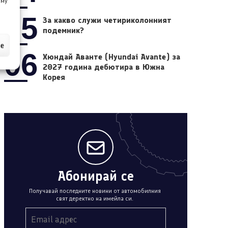
 му
05
За какво служи четириколонният
подемник?
ие
06
Хюндай Аванте (Hyundai Avante) за
2027 година дебютира в Южна
Корея
Абонирай се
Получавай последните новини от автомобилния
свят деректно на имейла си.