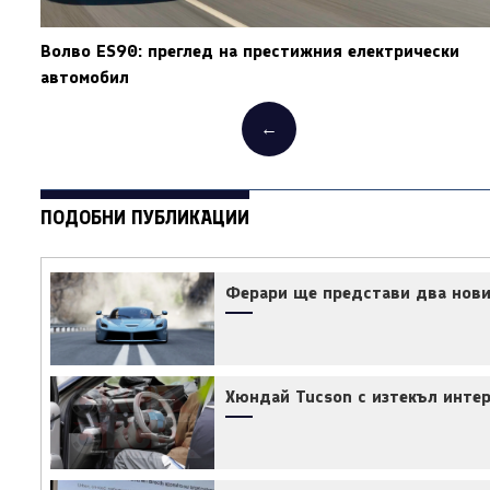
Волво ES90: преглед на престижния електрически
автомобил
←
ПОДОБНИ ПУБЛИКАЦИИ
Ферари ще представи два нови
Хюндай Tucson с изтекъл интер