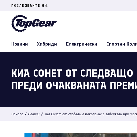
Skip
ПОСЛЕДВАЙТЕ НИ:
to
content
(Press
Enter)
Новини
Хибриди
Електрически
Спортни Кол
КИА СОНЕТ ОТ СЛЕДВАЩО 
ПРЕДИ ОЧАКВАНАТА ПРЕМИ
/
/
Начало
Новини
Киа Сонет от следващо поколение е забелязан при тес