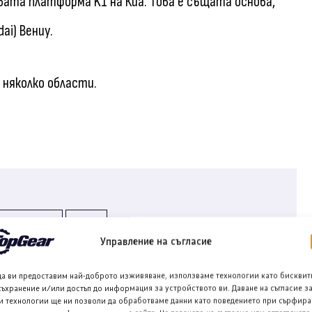
вата платформа K1 на Киа. Това е същата основа,
ai) Вениу.
 няколко области.
Facebook
Управление на съгласие
да ви предоставим най-доброто изживяване, използваме технологии като бисквит
съхранение и/или достъп до информация за устройството ви. Даване на съгласие з
и технологии ще ни позволи да обработваме данни като поведението при сърфира