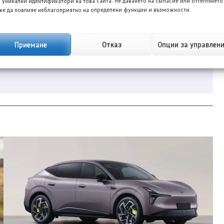
 уникални идентификатори на това сайта. Не даването на съгласие или оттеглянето
е да повлияе неблагоприятно на определени функции и възможности.
рналист в TopGear.bg, специализиран в
Приемане
Отказ
Опции за управлен