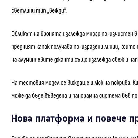
светлини тип „вежди“.
Обликът на бронята изглежда много по-изчистен в
предният капак получава по-изразени линии, които
на алуминиевите джанти също изглежда свеж и напо
На тестовия модел се виждаше и люк на покрива. Ки
може да бъде въведена и панорамна система във по
Нова платформа и повече пр