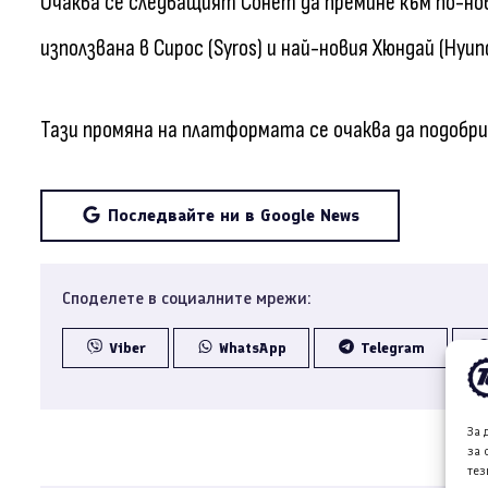
Очаква се следващият Сонет да премине към по-но
използвана в Сирос (Syros) и най-новия Хюндай (Hyund
Тази промяна на платформата се очаква да подобри
Последвайте ни в Google News
Споделете в социалните мрежи:
Viber
WhatsApp
Telegram
За 
за 
тез