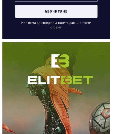
Ние няма да споделим твоите данни с трети
страни.