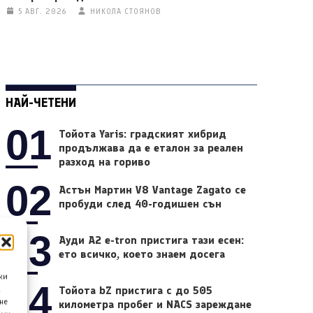
5 АВГ. 2026
НИКОЛА СТОЯНОВ
НАЙ-ЧЕТЕНИ
01
Тойота Yaris: градският хибрид
продължава да е еталон за реален
разход на гориво
02
Астън Мартин V8 Vantage Zagato се
пробуди след 40-годишен сън
03
Ауди A2 e-tron пристига тази есен:
ето всичко, което знаем досега
ки
04
Тойота bZ пристига с до 505
а
не
километра пробег и NACS зареждане