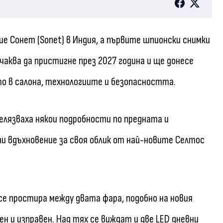
ие Сонет (Sonet) в Индия, а първите шпионски снимки
чаква да пристигне през 2027 година и ще донесе
о в салона, технологиите и безопасността.
елязваха някои подробности по предната и
и вдъхновение за своя облик от най-новите Селтос
е простира между двата фара, подобно на новия
н и изправен. Над тях се виждат и две LED дневни