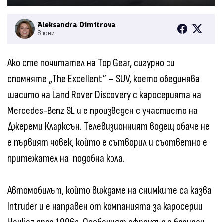
Aleksandra Dimitrova
8 юни
Ако сте почитател на Top Gear, сигурно си
спомняте „The Excellent” – SUV, което обединява
шасито на Land Rover Discovery с каросерията на
Mercedes-Benz SL и е произведен с участието на
Джереми Кларксън. Телевизионният водещ обаче не
е първият човек, който е сътворил и съответно е
притежател на подобна кола.
Автомобилът, който виждаме на снимките са казва
Intruder и е направен от компанията за каросерии