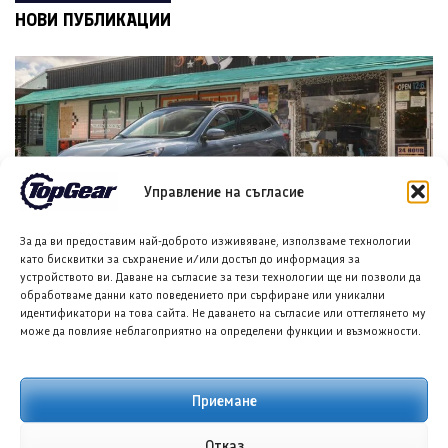
НОВИ ПУБЛИКАЦИИ
Управление на съгласие
За да ви предоставим най-доброто изживяване, използваме технологии
Форд планира достъпен кросоувър и четириврат
като бисквитки за съхранение и/или достъп до информация за
Mustang
устройството ви. Даване на съгласие за тези технологии ще ни позволи да
обработваме данни като поведението при сърфиране или уникални
8 АВГ. 2026
ГЛОРИЯ ПЪРВАНОВА
идентификатори на това сайта. Не даването на съгласие или оттеглянето му
може да повлияе неблагоприятно на определени функции и възможности.
Приемане
Отказ