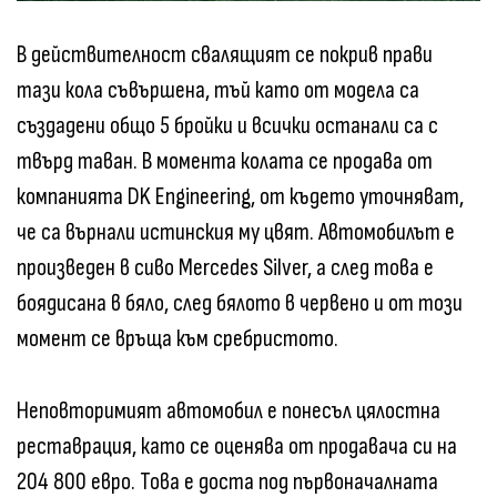
В действителност свалящият се покрив прави
тази кола съвършена, тъй като от модела са
създадени общо 5 бройки и всички останали са с
твърд таван. В момента колата се продава от
компанията DK Engineering, от където уточняват,
че са върнали истинския му цвят. Автомобилът е
произведен в сиво Mercedes Silver, а след това е
боядисана в бяло, след бялото в червено и от този
момент се връща към сребристото.
Неповторимият автомобил е понесъл цялостна
реставрация, като се оценява от продавача си на
204 800 евро. Това е доста под първоначалната