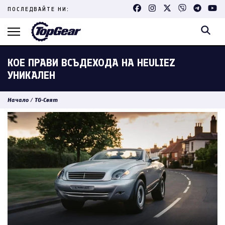
Skip
ПОСЛЕДВАЙТЕ НИ:
to
content
(Press
Enter)
КОЕ ПРАВИ ВСЪДЕХОДА НА HEULIEZ
УНИКАЛЕН
Начало
/
TG-Свят