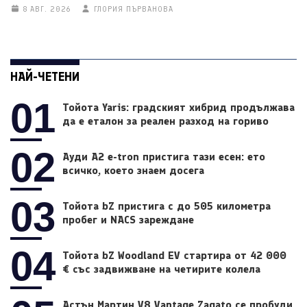
8 АВГ. 2026
ГЛОРИЯ ПЪРВАНОВА
НАЙ-ЧЕТЕНИ
01
Тойота Yaris: градският хибрид продължава
да е еталон за реален разход на гориво
02
Ауди A2 e-tron пристига тази есен: ето
всичко, което знаем досега
03
Тойота bZ пристига с до 505 километра
пробег и NACS зареждане
04
Тойота bZ Woodland EV стартира от 42 000
€ със задвижване на четирите колела
Астън Мартин V8 Vantage Zagato се пробуди