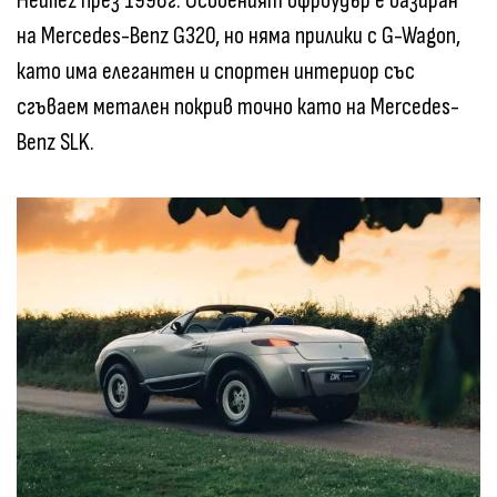
Heuliez през 1996г. Особеният офроудър е базиран
на Mercedes-Benz G320, но няма прилики с G-Wagon,
като има елегантен и спортен интериор със
сгъваем метален покрив точно като на Mercedes-
Benz SLK.