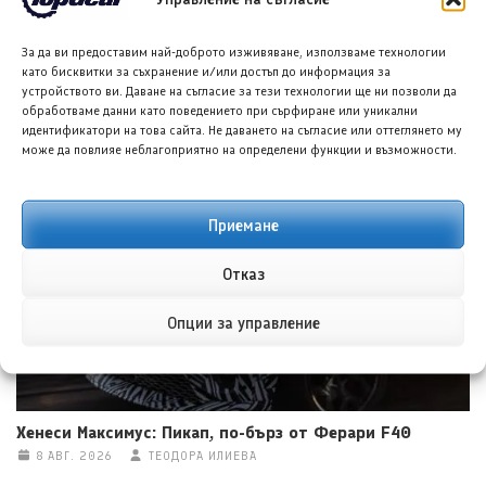
За да ви предоставим най-доброто изживяване, използваме технологии
като бисквитки за съхранение и/или достъп до информация за
устройството ви. Даване на съгласие за тези технологии ще ни позволи да
обработваме данни като поведението при сърфиране или уникални
идентификатори на това сайта. Не даването на съгласие или оттеглянето му
може да повлияе неблагоприятно на определени функции и възможности.
Тойота Hilux: По-добра ли е от всякога?
8 АВГ. 2026
НИКОЛА СТОЯНОВ
Приемане
Отказ
Опции за управление
Хенеси Максимус: Пикап, по-бърз от Ферари F40
8 АВГ. 2026
ТЕОДОРА ИЛИЕВА