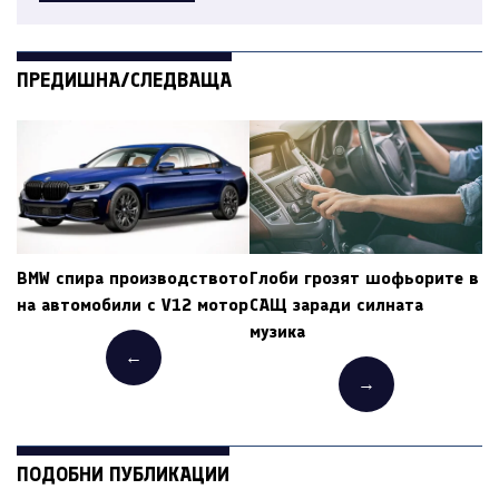
ПРЕДИШНА/СЛЕДВАЩА
BMW спира производството
Глоби грозят шофьорите в
на автомобили с V12 мотор
САЩ заради силната
музика
←
→
ПОДОБНИ ПУБЛИКАЦИИ