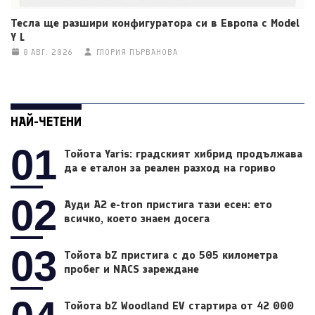
Тесла ще разшири конфигуратора си в Европа с Model
Y L
8 АВГ. 2026
ГЛОРИЯ ПЪРВАНОВА
НАЙ-ЧЕТЕНИ
01
Тойота Yaris: градският хибрид продължава
да е еталон за реален разход на гориво
02
Ауди A2 e-tron пристига тази есен: ето
всичко, което знаем досега
03
Тойота bZ пристига с до 505 километра
пробег и NACS зареждане
Тойота bZ Woodland EV стартира от 42 000