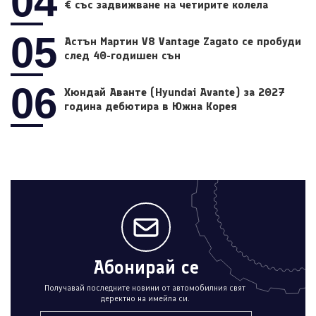
04
€ със задвижване на четирите колела
05
Астън Мартин V8 Vantage Zagato се пробуди
след 40-годишен сън
06
Хюндай Аванте (Hyundai Avante) за 2027
година дебютира в Южна Корея
Абонирай се
Получавай последните новини от автомобилния свят
деректно на имейла си.