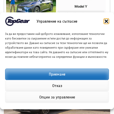
Тойота bZ4X – разумен
Тесла ще разшири
Управление на съгласие
избор за електрически
конфигуратора си в
всъдеход
Европа с Model Y L
За да ви предоставим най-доброто изживяване, използваме технологии
като бисквитки за съхранение и/или достъп до информация за
устройството ви. Даване на съгласие за тези технологии ще ни позволи да
обработваме данни като поведението при сърфиране или уникални
идентификатори на това сайта. Не даването на съгласие или оттеглянето му
може да повлияе неблагоприятно на определени функции и възможности.
НОВИ ПУБЛИКАЦИИ
Приемане
Отказ
Опции за управление