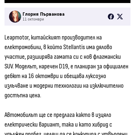
Глория Първанова
11 октомври
Leapmotor, китайският производител на
електромобили, в който Stellantis има дялово
участие, разширява гамата си с нов флагмански
SUV. Моделът, наречен D19, е планиран за официален
дебют на 16 октомври и обещава луксозно
излъчване и модерни технологии на изключително
достъпна цена.
Автомобилът ще се предлага както в изцяло
електрически вариант, така и като хибрид с
удължен пробег, целящ да се конкурира с утвърдени