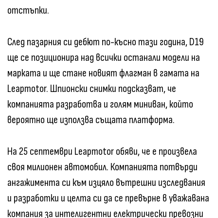
отстъпки.
След пазарния си дебют по-късно тази година, D19
ще се позиционира над всички останали модели на
марката и ще стане новият флагман в гамата на
Leapmotor. Шпионски снимки подсказват, че
компанията разработва и голям миниван, който
вероятно ще използва същата платформа.
На 25 септември Leapmotor обяви, че е произвела
своя милионен автомобил. Компанията потвърди
ангажимента си към изцяло вътрешни изследвания
и разработки и целта си да се превърне в уважавана
компания за интелигентни електрически превозни