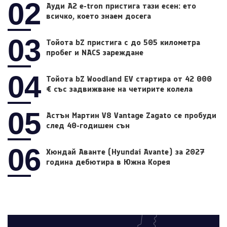
02
Ауди A2 e-tron пристига тази есен: ето
всичко, което знаем досега
03
Тойота bZ пристига с до 505 километра
пробег и NACS зареждане
04
Тойота bZ Woodland EV стартира от 42 000
€ със задвижване на четирите колела
05
Астън Мартин V8 Vantage Zagato се пробуди
след 40-годишен сън
06
Хюндай Аванте (Hyundai Avante) за 2027
година дебютира в Южна Корея