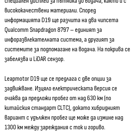
специален дисплей за пътника до водача, както и с
висококачествени материали. Според
информацията D19 ще разчита на два чипсета
Qualcomm Snapdragon 8797 – единият за
инфоразвлекателната система, а другият за
системите за подпомагане на водача. На покрива се
забелязва и LiDAR сензор.
Leapmotor D19 ще се предлага с две опции за
задвижване. Изцяло електрическата версия се
очаква да предложи пробег от над 630 км (по
китайския стандарт CLTC), докато хибридният
вариант с удължен пробег ще може да измине над
1300 км между зареждания с ток и гориво.