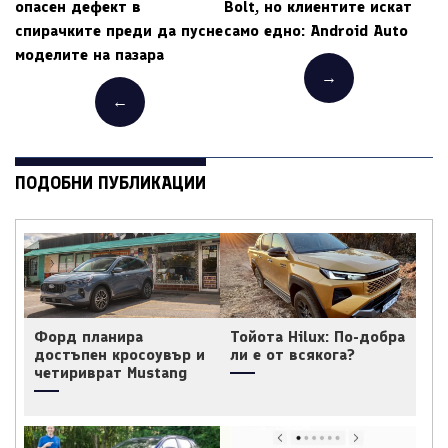
опасен дефект в
Bolt, но клиентите искат
спирачките преди да пусне
само едно: Android Auto
моделите на пазара
→
←
ПОДОБНИ ПУБЛИКАЦИИ
Форд планира
Тойота Hilux: По-добра
достъпен кросоувър и
ли е от всякога?
четириврат Mustang