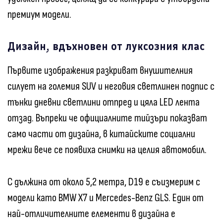
премиум модели.
Дизайн, вдъхновен от луксозния клас
Първите изображения разкриват внушителния
силует на големия SUV и неговия светлинен подпис с
тънки дневни светлини отпред и цяла LED лента
отзад. Въпреки че официалните тийзъри показват
само части от дизайна, в китайските социални
мрежи вече се появиха снимки на целия автомобил.
С дължина от около 5,2 метра, D19 е съизмерим с
модели като BMW X7 и Mercedes-Benz GLS. Един от
най-отличителните елементи в дизайна е