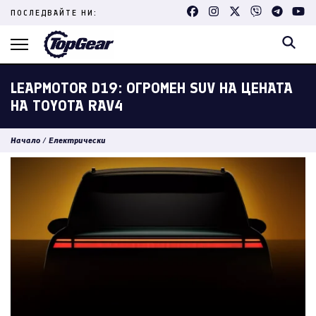
Skip
ПОСЛЕДВАЙТЕ НИ:
to
content
(Press
Enter)
LEAPMOTOR D19: ОГРОМЕН SUV НА ЦЕНАТА
НА TOYOTA RAV4
Начало
/
Електрически