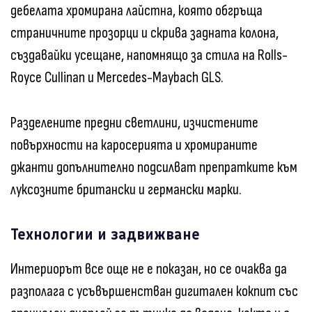
дебелата хромирана лайстна, която обгръща
страничните прозорци и скрива задната колона,
създавайки усещане, напомнящо за стила на Rolls-
Royce Cullinan и Mercedes-Maybach GLS.
Разделените предни светлини, изчистените
повърхности на каросерията и хромираните
джанти допълнително подсилват препратките към
луксозните британски и германски марки.
Технологии и задвижване
Интериорът все още не е показан, но се очаква да
разполага с усъвършенстван дигитален кокпит със